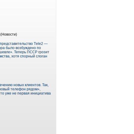
(Новости)
представительство Тele2 —
ора было возбуждено по
шевле». Теперь ПССР грозит
омства, хотя спорный слоган
чению новых клиентов. Так,
 новый телефон рядом»,
то уже не первая инициатива