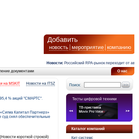
Добавить
новость
мероприятие
компанию
Новости:
Российский RPA-рынок переходит от автомати
ление документами
О нас
и на MSKIT
Новости на ITSZ
Поиск:
95,4 % акций "СМАРТС".
Тесты цифровой техники
 «Сигма Капитал Партнерз»
е суд снял обеспечительные
Каталог компаний
(Новости короткой строкой)
Кит-системс