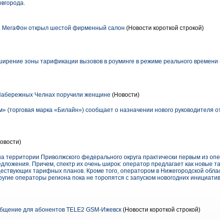
овгорода.
. МегаФон открыл шестой фирменный салон
(Новости короткой строкой)
ширение зоны тарификации вызовов в роуминге в режиме реального времени
 Набережных Челнах поручили женщине
(Новости)
 (торговая марка «Билайн») сообщает о назначении нового руководителя о
овости)
территории Приволжского федерального округа практически первым из опе
едложения. Причем, спектр их очень широк: оператор предлагает как новые 
ествующих тарифных планов. Кроме того, оператором в Нижегородской обла
ругие операторы региона пока не торопятся с запуском новогодних инициатив
бщение для абонентов TELE2 GSM-Ижевск
(Новости короткой строкой)