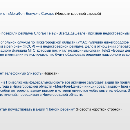
и от «МегаФон-Бонус» в Самаре
(Новости короткой строкой)
поверили рекламе/ Слоган Тele2 «Всегда дешевле» признан недостоверным
опольной службы по Нижегородской области (УФАС) уличило нижегородское 
 в регионе» (ПССР) — в недостоверной рекламе. Дело в отношении операт
дского филиала МТС, который посчитал незаконным слоган Тele2 «Всегда де
, но в компании не исключают, что будут обжаловать решение надзорного вед
ет телефонную близость
(Новости)
 в Приволжском федеральном округе все активнее запускает акции по привле
7, года в Нижегородской области «МегаФон-Центр» инициировал акцию «Твой
 собой лотерею, главным призом в которой являются мобильные телефоны. Э
ключений, проводимая в Нижегородской области.
там поучаствовать в акции "Помоги ребенку"
(Новости короткой строкой)