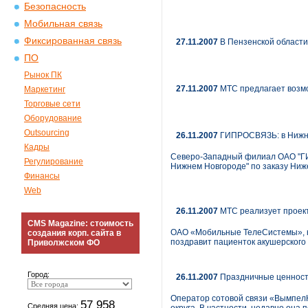
Безопасность
Мобильная связь
Фиксированная связь
27.11.2007
В Пензенской области
ПО
Рынок ПК
27.11.2007
МТС предлагает возм
Маркетинг
Торговые сети
Оборудование
Outsourcing
26.11.2007
ГИПРОСВЯЗЬ: в Нижний
Кадры
Северо-Западный филиал ОАО "ГИ
Регулирование
Нижнем Новгороде" по заказу Ниж
Финансы
Web
26.11.2007
МТС реализует проект
CMS Magazine: стоимость
ОАО «Мобильные ТелеСистемы», кр
создания корп. сайта в
поздравит пациенток акушерского
Приволжском ФО
Город:
26.11.2007
Праздничные ценност
Оператор сотовой связи «Вымпел
57 958
Средняя цена: