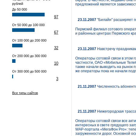
округа. В частности, недавно она
рублей
предложений является зависимост
До 50 000
97
23.11.2007
"Билайн" расширяет 
От 50 000 до 100 000
Пермский филиал сотового операто
67
и районных центрах Пермского кра
От 100 000 до 200 000
32
23.11.2007
Навстречу праздника
От 200 000 до 300 000
Операторы сотовой связи в этом г
частности, ОАО «Мобильные ТелеС
10
также начали выводить на рынок 
же операторы пока не начали под
От 300 000 до 500 000
3
21.11.2007
Численность абонентс
Все типы сайтов
21.11.2007
Нижегородская трасс
Операторы сотовой связи все акт
интересных в свете грядущего зап
WAP-портала «MегаФон Pro»: тепе
загруженности дорог. Основной ос