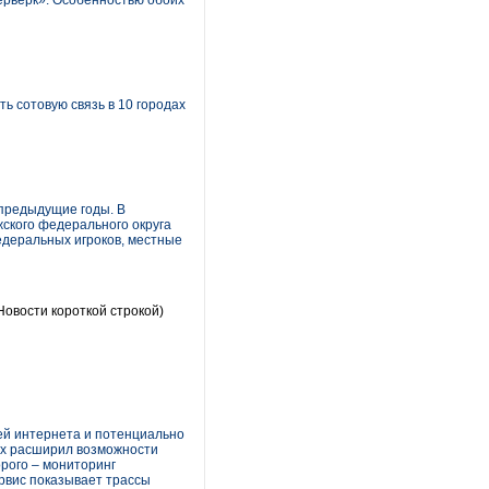
йерверк». Особенностью обоих
ь сотовую связь в 10 городах
 предыдущие годы. В
ского федерального округа
едеральных игроков, местные
Новости короткой строкой)
ей интернета и потенциально
нях расширил возможности
рого – мониторинг
ервис показывает трассы