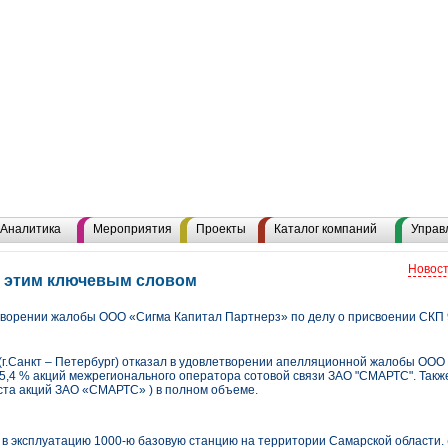
Аналитика
Мероприятия
Проекты
Каталог компаний
Управ
Новост
с этим ключевым словом
творении жалобы ООО «Сигма Капитал Партнерз» по делу о присвоении СКП 
г.Санкт – Петербург) отказал в удовлетворении апелляционной жалобы ООО
95,4 % акций межрегионального оператора сотовой связи ЗАО "СМАРТС". Такж
еста акций ЗАО «СМАРТС» ) в полном объеме.
в эксплуатацию 1000-ю базовую станцию на территории Самарской области.