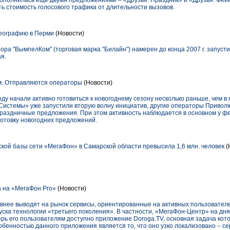
 пополнилась еще двумя предложениями – «Друзья. Праздник» и «Друзья. Фе
ь стоимость голосового трафика от длительности вызовов.
географию в Перми
(Новости)
ра "ВымпелКом" (торговая марка "Билайн") намерен до конца 2007 г. запустит
я.
м. Отправляются операторы
(Новости)
оду начали активно готовиться к новогоднему сезону несколько раньше, чем в
истемы» уже запустили вторую волну инициатив, другие операторы Приволж
праздничные предложения. При этом активность наблюдается в основном у ф
готовку новогодних предложений.
кой базы сети «МегаФон» в Самарской области превысила 1,6 млн. человек
(
а на «МегаФон Pro»
(Новости)
ивнее выводят на рынок сервисы, ориентированные на активных пользовател
уска технологии «третьего поколения». В частности, «МегаФон-Центр» на д
рь его пользователям доступно приложение Doroga.TV, основная задача кото
обенностью данного приложения является то, что оно узко локализовано – с