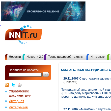
Новости
Новости 2.0
Тесты цифровой техники
Интервью
смартс: все материалы 
Подписка на новости:
29.11.2007
Суд отказал в удовле
(Новости)
Тринадцатый апелляционный суд (
Управление
(СКП) по делу о присвоении СКП 
документами
меры по данному делу (в виде ар
Интернет
Интеграция
27.11.2007
«МегаФон» запустила 