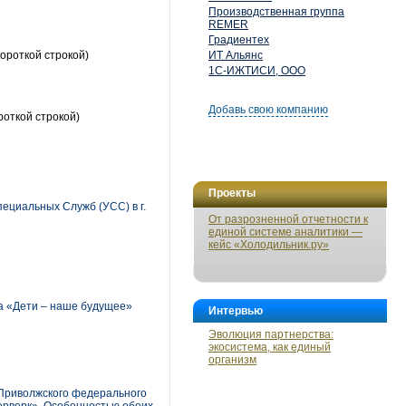
Производственная группа
REMER
Градиентех
ороткой строкой)
ИТ Альянс
1С-ИЖТИСИ, ООО
Добавь свою компанию
роткой строкой)
Проекты
циальных Служб (УСС) в г.
От разрозненной отчетности к
единой системе аналитики —
кейс «Холодильник.ру»
а «Дети – наше будущее»
Интервью
Эволюция партнерства:
экосистема, как единый
организм
Приволжского федерального