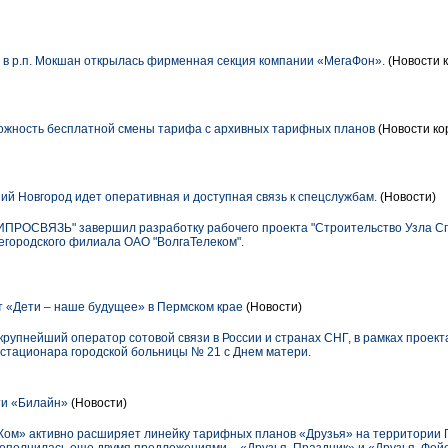
 в р.п. Мокшан открылась фирменная секция компании «МегаФон».
(Новости к
ожность бесплатной смены тарифа с архивных тарифных планов
(Новости ко
 Новгород идет оперативная и доступная связь к спецслужбам.
(Новости)
ПРОСВЯЗЬ" завершил разработку рабочего проекта "Строительство Узла Спе
егородского филиала ОАО "ВолгаТелеком".
 «Дети – наше будущее» в Пермском крае
(Новости)
упнейший оператор сотовой связи в России и странах СНГ, в рамках проект
 стационара городской больницы № 21 с Днем матери.
и «Билайн»
(Новости)
Ком» активно расширяет линейку тарифных планов «Друзья» на территории 