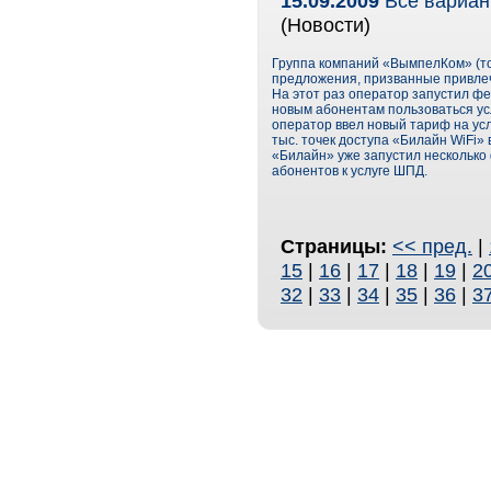
15.09.2009
Все вариан
(Новости)
Группа компаний «ВымпелКом» (то
предложения, призванные привлеч
На этот раз оператор запустил 
новым абонентам пользоваться ус
оператор ввел новый тариф на усл
тыс. точек доступа «Билайн WiFi» 
«Билайн» уже запустил нескольк
абонентов к услуге ШПД.
Страницы:
<< пред.
|
15
|
16
|
17
|
18
|
19
|
2
32
|
33
|
34
|
35
|
36
|
3