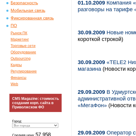
01.10.2009
Компания «
Безопасность
разговоры на тарифе
Мобильная связь
Фиксированная связь
ПО
30.09.2009
Новые номе
Рынок ПК
короткой строкой)
Маркетинг
Торговые сети
Оборудование
Outsourcing
30.09.2009
«TELE2 Ниж
Кадры
магазина
(Новости кор
Регулирование
Финансы
Web
29.09.2009
В Удмуртск
административной от
CMS Magazine: стоимость
создания корп. сайта в
«МегаФон»
(Новости к
Приволжском ФО
Город:
29.09.2009
Оператор с
57 958
Средняя цена: