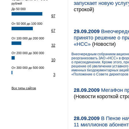
запускает новую услу
рублей
строкой)
До 50 000
97
От 50 000 до 100 000
29.09.2009
Внеочередн
67
принято решение о п
От 100 000 до 200 000
«НСС»
(Новости)
32
От 200 000 до 300 000
Внеочередным собранием акционе
реорганизовать ЗАО «НСС» в форм
10
о присоединении. Кроме этого, п
решение об увеличении уставног
От 300 000 до 500 000
именных бездокументарных акций,
«Положение о Совете директоров
3
Все типы сайтов
28.09.2009
МегаФон пр
(Новости короткой стр
28.09.2009
В Пензе на
11 миллионов абонент