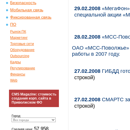
Безопасность
29.02.2008
«МегаФон» 
Мобильная связь
специальной акции «M
Фиксированная связь
ПО
Рынок ПК
28.02.2008
«МСС-Повол
Маркетинг
Торговые сети
ОАО «МСС-Поволжье» (
Оборудование
работы в 2007 году.
Outsourcing
Кадры
Регулирование
27.02.2008
ГИБДД гото
Финансы
строкой)
Web
CMS Magazine: стоимость
создания корп. сайта в
27.02.2008
СМАРТС зап
Приволжском ФО
строкой)
Город:
57 958
Средняя цена: