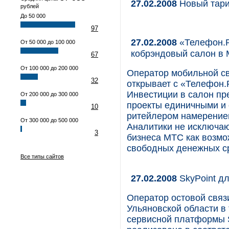
27.02.2008
Новый тар
рублей
До 50 000
97
27.02.2008
«Телефон.Р
От 50 000 до 100 000
кобрэндовый салон в
67
От 100 000 до 200 000
Оператор мобильной с
32
открывает с «Телефон.
Инвестиции в салон пр
От 200 000 до 300 000
проекты единичными и 
10
ритейлером намерением
От 300 000 до 500 000
Аналитики не исключаю
3
бизнеса МТС как возмо
свободных денежных с
Все типы сайтов
27.02.2008
SkyPoint д
Оператор остовой связи
Ульяновской области в
сервисной платформы S