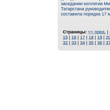
заседании коллегии Ми
Татарстана руководите
составила порядка 17 
Страницы:
<< пред.
|
15
|
16
|
17
|
18
|
19
|
2
32
|
33
|
34
|
35
|
36
|
3