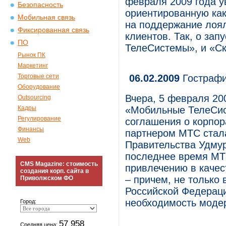
февраля 2009 года у
Безопасность
ориентированную как
Мобильная связь
на поддержание лоя
Фиксированная связь
клиентов. Так, о за
ПО
ТелеСистемы», и «Ск
Рынок ПК
Маркетинг
Торговые сети
06.02.2009
Гострафи
Оборудование
Вчера, 5 февраля 200
Outsourcing
Кадры
«Мобильные ТелеСис
Регулирование
соглашения о корпор
Финансы
партнером МТС стал
Web
Правительства Удмур
последнее время МТС
CMS Magazine: стоимость
привлечению в качес
создания корп. сайта в
– причем, не только 
Приволжском ФО
Российской Федераци
необходимость модер
Город:
57 958
Средняя цена: