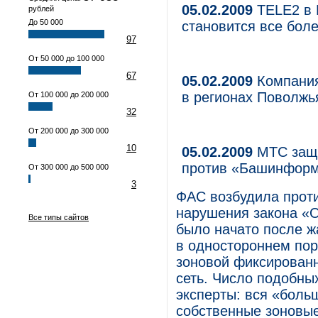
05.02.2009
TELE2 в 
рублей
До 50 000
становится все бол
97
От 50 000 до 100 000
67
05.02.2009
Компания
в регионах Поволжь
От 100 000 до 200 000
32
От 200 000 до 300 000
10
05.02.2009
МТС защи
против «Башинформ
От 300 000 до 500 000
3
ФАС возбудила прот
нарушения закона «О
Все типы сайтов
было начато после 
в одностороннем пор
зоновой фиксированн
сеть. Число подобны
эксперты: вся «боль
собственные зоновые