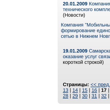
20.01.2009
Компания
технического компл
(Новости)
Компания "Мобильны
формирование единог
сетью в Нижнем Новг
19.01.2009
Самарска
оказание услуг связ
короткой строкой)
Страницы:
<< пред
13
|
14
|
15
|
16
|
17
28
|
29
|
30
|
31
|
32