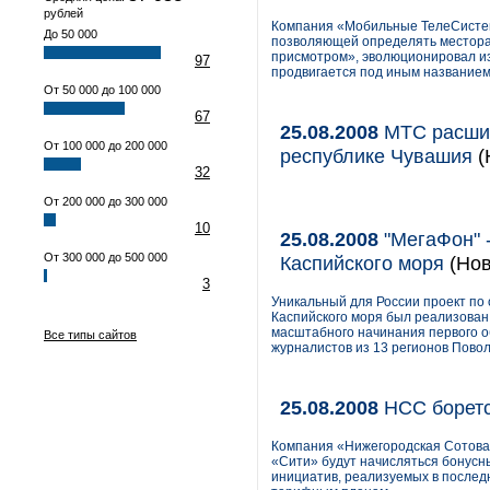
рублей
Компания «Мобильные ТелеСистемы
До 50 000
позволяющей определять местора
присмотром», эволюционировал из
97
продвигается под иным названием,
От 50 000 до 100 000
67
25.08.2008
МТС расшир
От 100 000 до 200 000
республике Чувашия
(
32
От 200 000 до 300 000
10
25.08.2008
"МегаФон" -
От 300 000 до 500 000
Каспийского моря
(Нов
3
Уникальный для России проект по
Каспийского моря был реализован
масштабного начинания первого 
Все типы сайтов
журналистов из 13 регионов Поволж
25.08.2008
НСС боретс
Компания «Нижегородская Сотовая
«Сити» будут начисляться бонусн
инициатив, реализуемых в послед