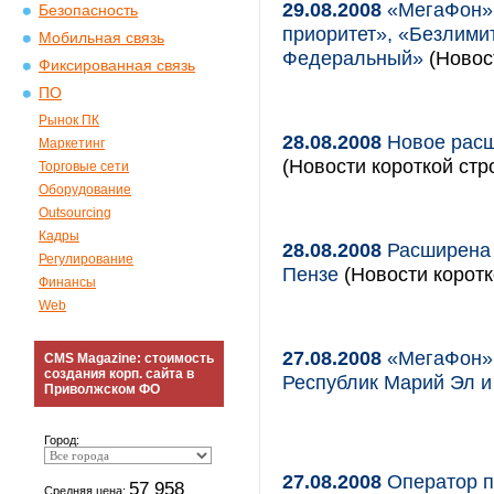
29.08.2008
«МегаФон»:
Безопасность
приоритет», «Безлими
Мобильная связь
Федеральный»
(Новост
Фиксированная связь
ПО
Рынок ПК
28.08.2008
Новое расш
Маркетинг
(Новости короткой стр
Торговые сети
Оборудование
Outsourcing
Кадры
28.08.2008
Расширена 
Регулирование
Пензе
(Новости коротк
Финансы
Web
27.08.2008
«МегаФон»:
CMS Magazine: стоимость
создания корп. сайта в
Республик Марий Эл 
Приволжском ФО
Город:
27.08.2008
Оператор п
57 958
Средняя цена: