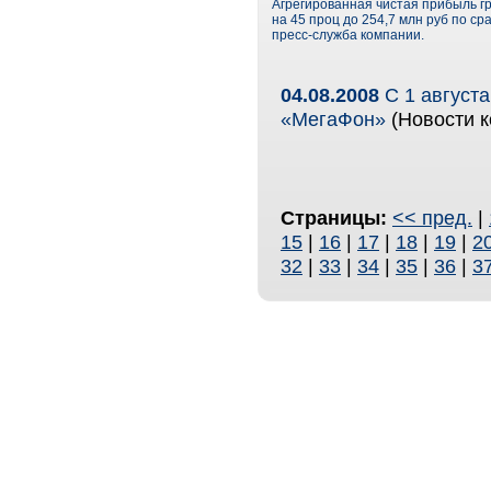
Агрегированная чистая прибыль г
на 45 проц до 254,7 млн руб по с
пресс-служба компании.
04.08.2008
С 1 августа
«МегаФон»
(Новости к
Страницы:
<< пред.
|
15
|
16
|
17
|
18
|
19
|
2
32
|
33
|
34
|
35
|
36
|
3