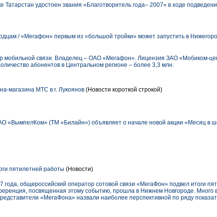
е Татарстан удостоен звания «Благотворитель года– 2007» в ходе подведени
родцам / «Мегафон» первым из «большой тройки» может запустить в Нижегоро
обильной связи. Владелец – ОАО «Мегафон». Лицензия ЗАО «Мобиком-цен
 Количество абонентов в Центральном регионе – более 3,3 млн.
на-магазина МТС в г. Лукоянов
(Новости короткой строкой)
О «ВымпелКом» (ТМ «Билайн») объявляет о начале новой акции «Месяц в ш
оги пятилетней работы
(Новости)
7 года, общероссийский оператор сотовой связи «МегаФон» подвел итоги пя
ференция, посвященная этому событию, прошла в Нижнем Новгороде. Много 
представители «МегаФона» назвали наиболее перспективной по ряду показат