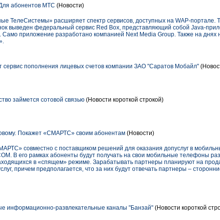
 Для абонентов МТС
(Новости)
ые ТелеСистемы» расширяет спектр сервисов, доступных на WAP-портале. Т
нок выведен федеральный сервис Red Box, представляющий собой Java-прил
. Само приложение разработано компанией Next Media Group. Также на дня
».
ыт сервис пополнения лицевых счетов компании ЗАО "Саратов Мобайл"
(Новос
тво займется сотовой связью
(Новости короткой строкой)
новому. Покажет «СМАРТС» своим абонентам
(Новости)
АРТС» совместно с поставщиком решений для оказания допуслуг в мобильных 
OM. В его рамках абоненты будут получать на свои мобильные телефоны раз
находящихся в «спящем» режиме. Зарабатывать партнеры планируют на прод
слуг, причем предполагается, что за них будут отвечать партнеры – сторонн
ые информационно-развлекательные каналы "Банзай"
(Новости короткой стр