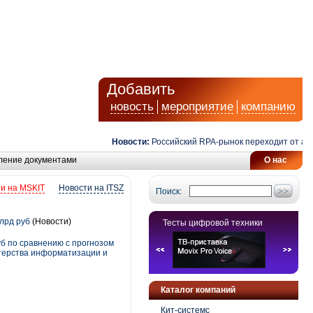
Добавить
новость
мероприятие
компанию
Новости:
Российский RPA-рынок переходит от автома
ление документами
О нас
и на MSKIT
Новости на ITSZ
Поиск:
лрд руб
(Новости)
Тесты цифровой техники
уб по сравнению с прогнозом
стерства информатизации и
Каталог компаний
Кит-системс