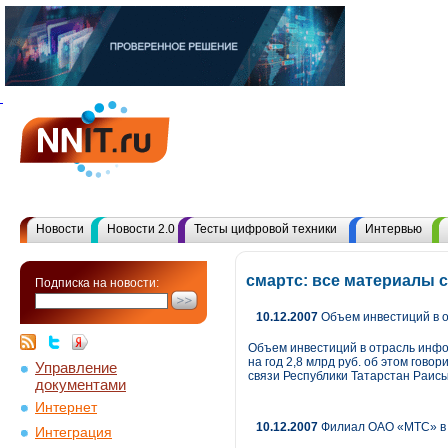
Новости
Новости 2.0
Тесты цифровой техники
Интервью
смартс: все материалы 
Подписка на новости:
10.12.2007
Объем инвестиций в о
Объем инвестиций в отрасль инфор
на год 2,8 млрд руб. об этом го
Управление
связи Республики Татарстан Раис
документами
Интернет
10.12.2007
Филиал ОАО «МТС» в Т
Интеграция