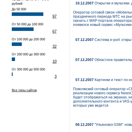
10.12.2007
Открытки и мультики.
рублей
До 50 000
Оператор сотовой связи «Мобильн
97
праздничного периода МТС на ры
скачать с WAP-портала оператора
От 50 000 до 100 000
появился новый сервис «Мультики
67
От 100 000 до 200 000
07.12.2007
Система e-port: откр
32
От 200 000 до 300 000
07.12.2007
Областное правительс
10
От 300 000 до 500 000
3
07.12.2007
Картинки и текст по-
Поволжский сотовый оператор «СМ
Все типы сайтов
реализации нового сервиса NewsC
будет отображаться на экранах, 
дополнительного контента и VAS-у
которых уже ведется.
06.12.2007
"Ульяновск GSM": нов