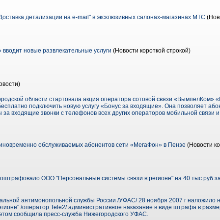
Доставка детализации на e-mail" в эксклюзивных салонах-магазинах МТС
(Нов
вводит новые развлекательные услуги
(Новости короткой строкой)
овости)
городской области стартовала акция оператора сотовой связи «ВымпелКом» 
 бесплатно подключить новую услугу «Бонус за входящие». Она позволяет аб
 за входящие звонки с телефонов всех других операторов мобильной связи и
иновременно обслуживаемых абонентов сети «МегаФон» в Пензе
(Новости ко
штрафовало ООО "Персональные системы связи в регионе" на 40 тыс руб з
альной антимонопольной службы России /УФАС/ 28 ноября 2007 г наложило
гионе" /оператор Tele2/ административное наказание в виде штрафа в разме
 этом сообщила пресс-служба Нижегородского УФАС.