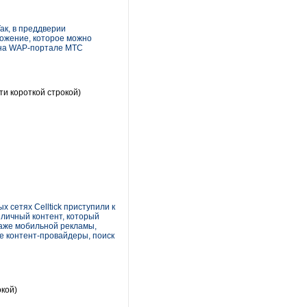
ак, в преддверии
ожение, которое можно
х на WAP-портале МТС
ти короткой строкой)
сетях Celltick приступили к
личный контент, который
аже мобильной рекламы,
ие контент-провайдеры, поиск
окой)