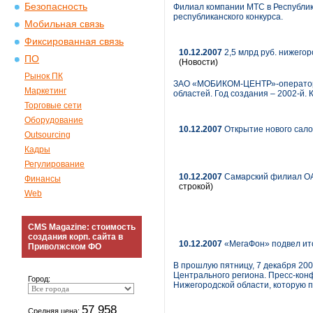
Безопасность
Филиал компании МТС в Республик
республиканского конкурса.
Мобильная связь
Фиксированная связь
10.12.2007
2,5 млрд руб. нижего
ПО
(Новости)
Рынок ПК
ЗАО «МОБИКОМ-ЦЕНТР»-оператор м
Маркетинг
областей. Год создания – 2002-й.
Торговые сети
Оборудование
10.12.2007
Открытие нового сало
Outsourcing
Кадры
Регулирование
10.12.2007
Самарский филиал ОА
Финансы
строкой)
Web
CMS Magazine: стоимость
создания корп. сайта в
10.12.2007
«МегаФон» подвел ит
Приволжском ФО
В прошлую пятницу, 7 декабря 200
Центрального региона. Пресс-кон
Город:
Нижегородской области, которую 
57 958
Средняя цена: