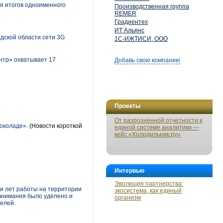
я итогов одноименного
Производственная группа
REMER
Градиентех
ИТ Альянс
дской области сети 3G
1С-ИЖТИСИ, ООО
тр» охватывает 17
Добавь свою компанию
Проекты
От разрозненной отчетности к
околаде».
(Новости короткой
единой системе аналитики —
кейс «Холодильник.ру»
Интервью
Эволюция партнерства:
ти лет работы на территории
экосистема, как единый
внимания было уделено и
организм
елей.