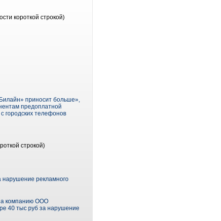
ости короткой строкой)
«Билайн» приносит больше»,
онентам предоплатной
 с городских телефонов
роткой строкой)
а нарушение рекламного
 на компанию ООО
ре 40 тыс руб за нарушение