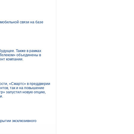
мобильной связи на базе
будущее. Также в рамках
аТелеком» объединены в
ент компании.
ости, «Смартс» в преддверии
нтов, так и на повышение
тр» запустил новую опцию,
и.
крытии эксклюзивного