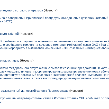
л единого сотового оператора
(Новости)
ило о завершении юридической процедуры объединения дочерних компаний 
ь» (НСС).
днует юбилей
(Новости)
«ВолгаТелеком» озвучило основные итоги деятельности компании и планы на 
ло сообщено о том, что на дочерние компании мобильной связи ОАО «Волг
конце мероприятия был назван юбилейный – 300-тысячный – интернет-абон
же нараспашку
(Новости)
ского федерального округа активно выводят сезонные предложения. В частн
разу несколько инициатив, ориентированных как на привлечение новых абоне
le2 организует рекламный праздник в Нижегородской области. «МегаФон-Цен
ернет-пользователей, а также викторину, приуроченную к пятилетию компани
эксклюзивный дилерский салон в Пермском крае
(Новости)
упнейший оператор сотовой связи в России и странах СНГ, сообщает об от
е.