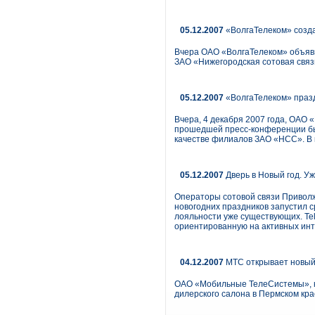
05.12.2007
«ВолгаТелеком» созда
Вчера ОАО «ВолгаТелеком» объяв
ЗАО «Нижегородская сотовая связ
05.12.2007
«ВолгаТелеком» праз
Вчера, 4 декабря 2007 года, ОАО 
прошедшей пресс-конференции бы
качестве филиалов ЗАО «НСС». В 
05.12.2007
Дверь в Новый год. У
Операторы сотовой связи Приволж
новогодних праздников запустил с
лояльности уже существующих. Te
ориентированную на активных инт
04.12.2007
МТС открывает новый 
ОАО «Мобильные ТелеСистемы», кр
дилерского салона в Пермском кра