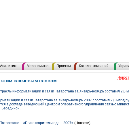
Аналитика
Мероприятия
Проекты
Каталог компаний
Управ
Новост
с этим ключевым словом
трасль информатизации и связи Татарстана за январь-ноябрь составил 2,0 м
матизации и связи Татарстана за январь-ноябрь 2007 г составил 2,0 млрд р
ворится в докладе заведующей Центром оперативного управления связью Мини
ы Бесединой.
атарстане – «Благотворитель года – 2007»
(Новости)