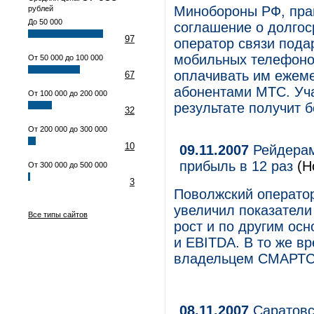
Минобороны РФ, пра
рублей
До 50 000
соглашение о долгос
97
оператор связи пода
мобильных телефонов
От 50 000 до 100 000
оплачивать им ежеме
67
абонентами МТС. Уча
От 100 000 до 200 000
результате получит б
32
От 200 000 до 300 000
10
09.11.2007
Рейдерам
прибыль в 12 раз
(Н
От 300 000 до 500 000
3
Поволжский оператор
увеличил показатели
Все типы сайтов
рост и по другим ос
и EBITDA. В то же в
владельцем СМАРТС
08.11.2007
Саратовс