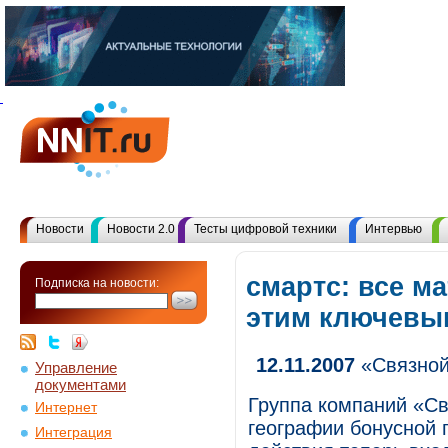
Новости
Новости 2.0
Тесты цифровой техники
Интервью
смартс: все м
Подписка на новости:
этим ключевы
12.11.2007
«Связной
Управление
документами
Группа компаний «Св
Интернет
географии бонусной 
Интеграция