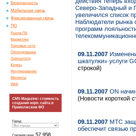
действия теперь вхо
Безопасность
Северо-Западный и П
Мобильная связь
увеличился список п
Фиксированная связь
Наблюдатели рынка о
ПО
программ лояльности
Рынок ПК
телекоммуникационн
Маркетинг
Торговые сети
Оборудование
09.11.2007
Изменени
Outsourcing
шкатулки» услуги 
Кадры
строкой)
Регулирование
Финансы
Web
09.11.2007
ON начин
(Новости короткой с
CMS Magazine: стоимость
создания корп. сайта в
Приволжском ФО
09.11.2007
МТС защи
Город:
обеспечит связью п
57 958
Средняя цена: