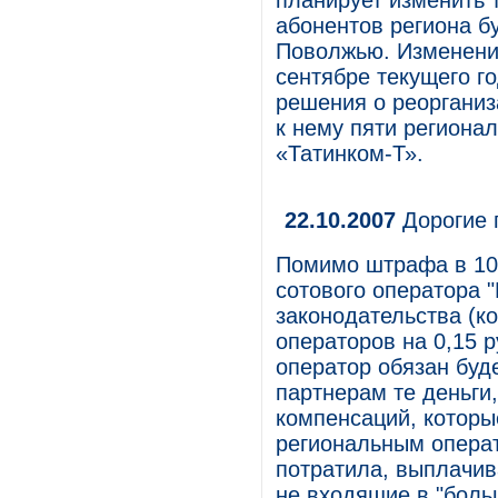
планирует изменить 
абонентов региона б
Поволжью. Изменени
сентябре текущего 
решения о реоргани
к нему пяти региона
«Татинком-Т».
22.10.2007
Дорогие 
Помимо штрафа в 100
сотового оператора 
законодательства (к
операторов на 0,15 
оператор обязан буд
партнерам те деньги
компенсаций, которы
региональным операт
потратила, выплачив
не входящие в "боль