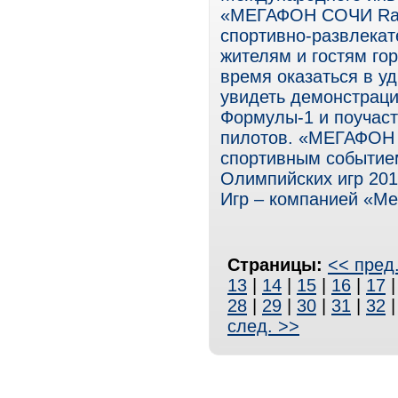
«МЕГАФОН СОЧИ Raci
спортивно-развлекат
жителям и гостям го
время оказаться в у
увидеть демонстрац
Формулы-1 и поучаст
пилотов. «МЕГАФОН 
спортивным событие
Олимпийских игр 201
Игр – компанией «Ме
Страницы:
<< пред
13
|
14
|
15
|
16
|
17
28
|
29
|
30
|
31
|
32
след. >>