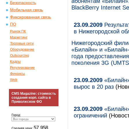
абонентам «Билайн»
Безопасность
BlackBerry Internet Se
Мобильная связь
Фиксированная связь
23.09.2009
Результа
ПО
в Нижегородской об
Рынок ПК
Маркетинг
Нижегородский фили
Торговые сети
«Билайн» и «Билайн-
Оборудование
года предоставления 
Outsourcing
Кадры
поколения 3G (UMTS
Регулирование
Финансы
23.09.2009
«Билайн»:
Web
вырос в 20 раз
(Ново
CMS Magazine: стоимость
создания корп. сайта в
Приволжском ФО
23.09.2009
«Билайн»
ограничений
(Новост
Город:
57 958
Средняя цена: