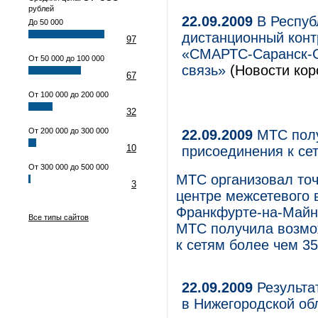
рублей
22.09.2009
В Респуб
До 50 000
дистанционный кон
97
«СМАРТС-Саранск-G
От 50 000 до 100 000
связь»
(Новости кор
67
От 100 000 до 200 000
32
От 200 000 до 300 000
22.09.2009
МТС полу
10
присоединения к се
От 300 000 до 500 000
МТС организовал точ
3
центре межсетевого 
Франкфурте-на-Майне
Все типы сайтов
МТС получила возмож
к сетям более чем 35
22.09.2009
Результа
в Нижегородской об