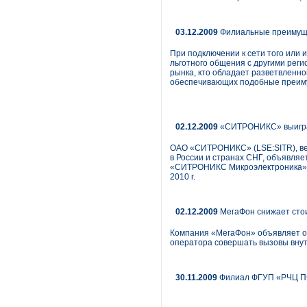
03.12.2009
Филиальные преимуще
При подключении к сети того или
льготного общения с другими регио
рынка, кто обладает разветвленно
обеспечивающих подобные преиму
02.12.2009
«СИТРОНИКС» выиграл
ОАО «СИТРОНИКС» (LSE:SITR), ве
в России и странах СНГ, объявля
«СИТРОНИКС Микроэлектроника», п
2010 г.
02.12.2009
МегаФон снижает стои
Компания «МегаФон» объявляет о 
оператора совершать вызовы внут
30.11.2009
Филиал ФГУП «РЧЦ ПФ