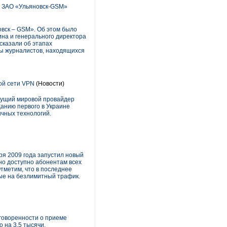
о ЗАО «Ульяновск-GSM»
вск – GSM». Об этом было
на и генерального директора
сказали об этапах
сы журналистов, находящихся
ой сети VPN
(Новости)
дущий мировой провайдер
данию первого в Украине
ичных технологий.
ря 2009 года запустил новый
но доступно абонентам всех
тметим, что в последнее
ые на безлимитный трафик.
говоренности о приеме
 на 3,5 тысячи.