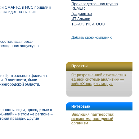
Производственная группа
: и СМАРТС, и НСС пришли к
REMER
оста идет на тысячи
Градиентех
ИТ Альянс
1С-ИЖТИСИ, ООО
Добавь свою компанию
состоялась пресс-
священная запуску на
Проекты
От разрозненной отчетности к
его Центрального филиала.
единой системе аналитики —
и. В частности, были
кейс «Холодильник.ру»
ижегородской области.
Интервью
ярность акции, проводимые в
«Билайн» в этом же регионе –
Эволюция партнерства:
тская правда». Другие
экосистема, как единый
организм