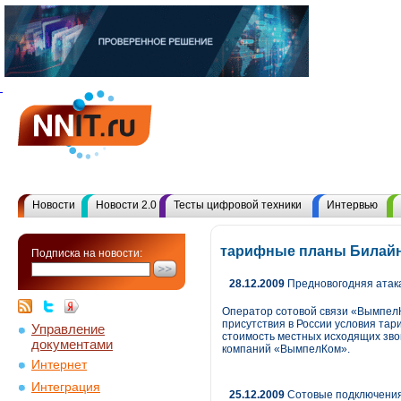
Новости
Новости 2.0
Тесты цифровой техники
Интервью
тарифные планы Билайн
Подписка на новости:
28.12.2009
Предновогодняя атака
Оператор сотовой связи «ВымпелК
присутствия в России условия та
Управление
стоимость местных исходящих зво
документами
компаний «ВымпелКом».
Интернет
Интеграция
25.12.2009
Сотовые подключения