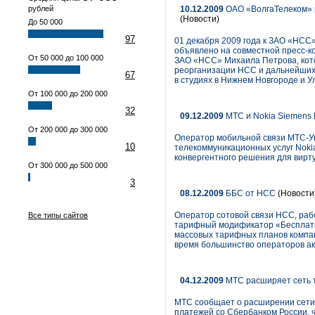
рублей
10.12.2009
ОАО «ВолгаТелеком» р
(Новости)
До 50 000
97
01 декабря 2009 года к ЗАО «НСС
объявлено на совместной пресс-к
От 50 000 до 100 000
ЗАО «НСС» Михаила Петрова, кото
реорганизации НСС и дальнейших 
67
в студиях в Нижнем Новгороде и У
От 100 000 до 200 000
32
09.12.2009
МТС и Nokia Siemens 
От 200 000 до 300 000
Оператор мобильной связи МТС-У
10
телекоммуникационных услуг Nokia
конвергентного решения для вирт
От 300 000 до 500 000
3
08.12.2009
ББС от НСС
(Новости
Оператор сотовой связи НСС, раб
Все типы сайтов
тарифный модификатор «Бесплатна
массовых тарифных планов компани
время большинство операторов а
04.12.2009
МТС расширяет сеть т
МТС сообщает о расширении сети 
платежей со Сбербанком России, 