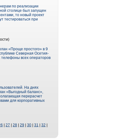
тнерам по реализации
рной столице был запущен
ентами, то новый проект
ут тестироваться при
ости)
план «Проще простого» в 9
еспублике Северная Осетия-
на телефоны всех операторов
льзователей. На днях
лан «Выгодный баланс»,
дполагающая перерасчет
ивами для корпоративных
26
|
27
|
28
|
29
|
30
|
31
|
32
|