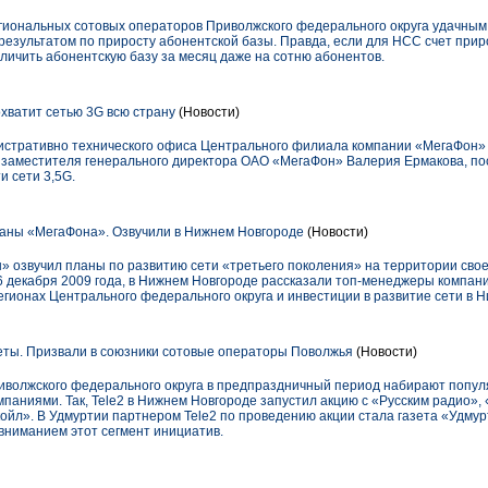
егиональных сотовых операторов Приволжского федерального округа удачным
результатом по приросту абонентской базы. Правда, если для НСС счет прир
личить абонентскую базу за месяц даже на сотню абонентов.
хватит сетью 3G всю страну
(Новости)
нистративно технического офиса Центрального филиала компании «МегаФон» 
 заместителя генерального директора ОАО «МегаФон» Валерия Ермакова, по
и сети 3,5G.
аны «МегаФона». Озвучили в Нижнем Новгороде
(Новости)
» озвучил планы по развитию сети «третьего поколения» на территории сво
6 декабря 2009 года, в Нижнем Новгороде рассказали топ-менеджеры компани
егионах Центрального федерального округа и инвестиции в развитие сети в Н
зеты. Призвали в союзники сотовые операторы Поволжья
(Новости)
иволжского федерального округа в предпраздничный период набирают попул
аниями. Так, Tele2 в Нижнем Новгороде запустил акцию с «Русским радио», 
ойл». В Удмуртии партнером Tele2 по проведению акции стала газета «Удмур
ниманием этот сегмент инициатив.