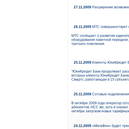
27.11.2009
Расширение возможно
26.11.2009
МТС совершенствует к
МТС сообщает о развитии единого
оборудования пакетной передачи 
третьего поколения.
25.11.2009
Клиенты ЮниКредит Ба
"ЮниКредит Банк продолжает расш
которых клиенты ЮниКредит Банка 
Смартс, работающая в 15 субъекта
25.11.2009
Сотовые подключения 
В октябре 2009 года оператор сот
абонентов. НСС же, хоть и снизил
октябре запуском новых тарифны
24.11.2009
«МегаФон» будет трен