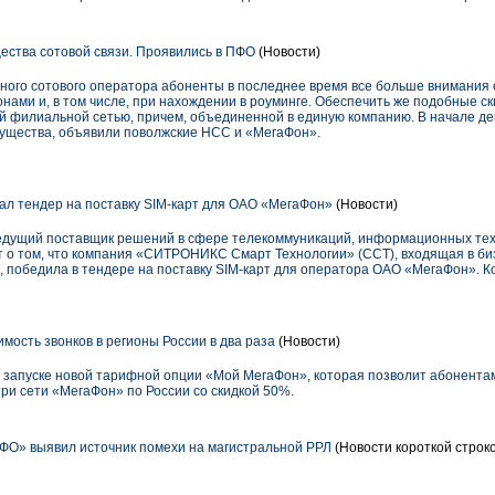
ства сотовой связи. Проявились в ПФО
(Новости)
 иного сотового оператора абоненты в последнее время все больше внимани
нами и, в том числе, при нахождении в роуминге. Обеспечить же подобные ски
й филиальной сетью, причем, объединенной в единую компанию. В начале де
щества, объявили поволжские НСС и «МегаФон».
 тендер на поставку SIM-карт для ОАО «МегаФон»
(Новости)
дущий поставщик решений в сфере телекоммуникаций, информационных тех
ет о том, что компания «СИТРОНИКС Смарт Технологии» (ССТ), входящая в б
обедила в тендере на поставку SIM-карт для оператора ОАО «МегаФон». Ко
мость звонков в регионы России в два раза
(Новости)
запуске новой тарифной опции «Мой МегаФон», которая позволит абонента
ри сети «МегаФон» по России со скидкой 50%.
О» выявил источник помехи на магистральной РРЛ
(Новости короткой строк