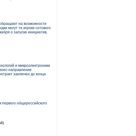
я обращают на возможности
дки могут те игроки сотового
кабря о запуске инициатив,
нологий и микроэлектроники
изнес-направление
нтракт заключен до конца
м первого общероссийского
ой)