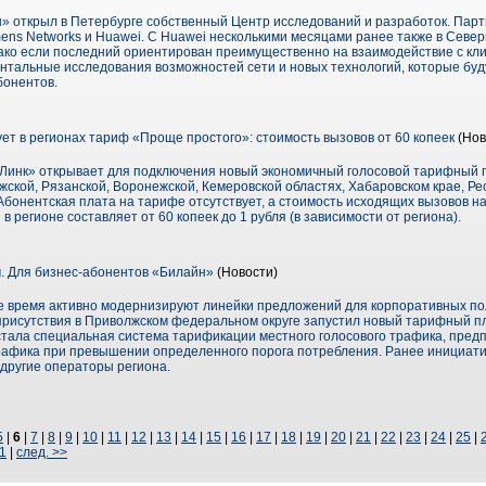
» открыл в Петербурге собственный Центр исследований и разработок. Пар
mens Networks и Huawei. C Huawei несколькими месяцами ранее также в Севе
ко если последний ориентирован преимущественно на взаимодействие с кли
тальные исследования возможностей сети и новых технологий, которые буд
бонентов.
ет в регионах тариф «Проще простого»: стоимость вызовов от 60 копеек
(Нов
Линк» открывает для подключения новый экономичный голосовой тарифный 
лужской, Рязанской, Воронежской, Кемеровской областях, Хабаровском крае, Р
Абонентская плата на тарифе отсутствует, а стоимость исходящих вызовов 
 регионе составляет от 60 копеек до 1 рубля (в зависимости от региона).
. Для бизнес-абонентов «Билайн»
(Новости)
ее время активно модернизируют линейки предложений для корпоративных по
 присутствия в Приволжском федеральном округе запустил новый тарифный п
стала специальная система тарификации местного голосового трафика, пре
рафика при превышении определенного порога потребления. Ранее инициат
 другие операторы региона.
5
|
6
|
7
|
8
|
9
|
10
|
11
|
12
|
13
|
14
|
15
|
16
|
17
|
18
|
19
|
20
|
21
|
22
|
23
|
24
|
25
|
1
|
след. >>