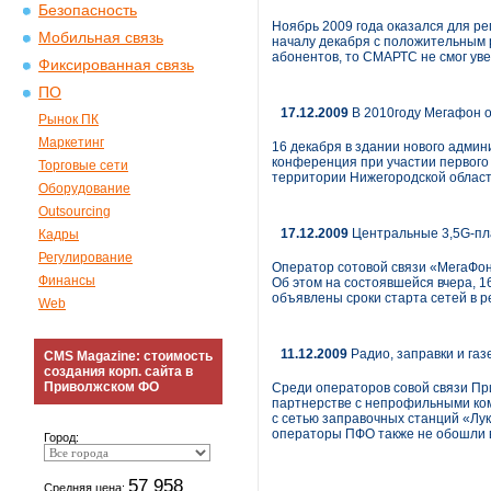
Безопасность
Ноябрь 2009 года оказался для р
Мобильная связь
началу декабря с положительным 
абонентов, то СМАРТС не смог уве
Фиксированная связь
ПО
17.12.2009
В 2010году Мегафон о
Рынок ПК
Маркетинг
16 декабря в здании нового адми
конференция при участии первого
Торговые сети
территории Нижегородской област
Оборудование
Outsourcing
17.12.2009
Центральные 3,5G-пл
Кадры
Регулирование
Оператор сотовой связи «МегаФон
Финансы
Об этом на состоявшейся вчера, 1
объявлены сроки старта сетей в р
Web
11.12.2009
Радио, заправки и га
CMS Magazine: стоимость
создания корп. сайта в
Приволжском ФО
Среди операторов совой связи Пр
партнерстве с непрофильными комп
с сетью заправочных станций «Лук
операторы ПФО также не обошли в
Город:
57 958
Средняя цена: