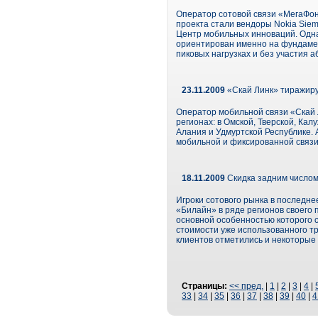
Оператор сотовой связи «МегаФон
проекта стали вендоры Nokia Sie
Центр мобильных инноваций. Одна
ориентирован именно на фундамен
пиковых нагрузках и без участия а
23.11.2009
«Скай Линк» тиражиру
Оператор мобильной связи «Скай 
регионах: в Омской, Тверской, Ка
Алания и Удмуртской Республике. 
мобильной и фиксированной связи в
18.11.2009
Скидка задним числом
Игроки сотового рынка в последн
«Билайн» в ряде регионов своего
основной особенностью которого 
стоимости уже использованного т
клиентов отметились и некоторые
Страницы:
<< пред.
|
1
|
2
|
3
|
4
|
33
|
34
|
35
|
36
|
37
|
38
|
39
|
40
|
4