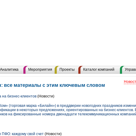
Аналитика
Мероприятия
Проекты
Каталог компаний
Управ
Новост
: все материалы с этим ключевым словом
 на бизнес-клиентов
(Новости)
ом» (торговая марка «Билайн») в преддверии новогодних праздников изменил
рификации в некоторых предложениях, ориентированных на бизнес-клиентов. 
нков на фиксированные номера двенадцати телекоммуникационных компаний,
 ПФО: каждому свой счет
(Новости)