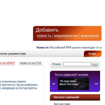
Добавить
новость
мероприятие
компанию
Новости:
Российский RPA-рынок переходит от автома
ление документами
О нас
и на MSKIT
Новости на ITSZ
Поиск:
Тесты цифровой техники
 в регионах своего
В частности, была изменена
 входящих в состав группы
Каталог компаний
Кит-системс