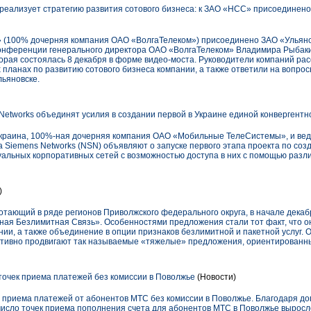
еализует стратегию развития сотового бизнеса: к ЗАО «НСС» присоединен
» (100% дочерняя компания ОАО «ВолгаТелеком») присоединено ЗАО «Ульяно
онференции генерального директора ОАО «ВолгаТелеком» Владимира Рыбаки
рая состоялась 8 декабря в форме видео-моста. Руководители компаний рас
планах по развитию сотового бизнеса компании, а также ответили на вопро
льяновске.
Networks объединят усилия в создании первой в Украине единой конвергентн
краина, 100%-ная дочерняя компания ОАО «Мобильные ТелеСистемы», и ве
 Siemens Networks (NSN) объявляют о запуске первого этапа проекта по соз
уальных корпоративных сетей с возможностью доступа в них с помощью разл
)
отающий в ряде регионов Приволжского федерального округа, в начале декаб
я Безлимитная Связь». Особенностями предложения стали тот факт, что о
и, а также объединение в опции признаков безлимитной и пакетной услуг. О
ктивно продвигают так называемые «тяжелые» предложения, ориентированн
очек приема платежей без комиссии в Поволжье
(Новости)
приема платежей от абонентов МТС без комиссии в Поволжье. Благодаря до
число точек приема пополнения счета для абонентов МТС в Поволжье выросло