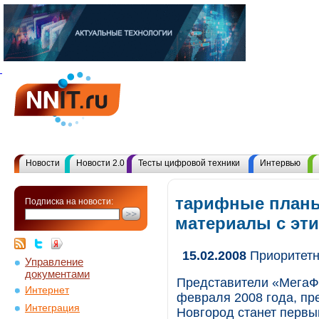
Новости
Новости 2.0
Тесты цифровой техники
Интервью
тарифные планы
Подписка на новости:
материалы с эт
15.02.2008
Приоритетн
Управление
документами
Представители «МегаФо
Интернет
февраля 2008 года, пр
Интеграция
Новгород станет первы