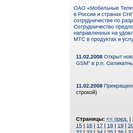
ОАО «Мобильные ТелеС
в России и странах СНГ
сотрудничестве по раз
Сотрудничество предпо
направленных на удовл
МТС в продуктах и усл
11.02.2008
Открыт нов
GSM" в р.п. Силикатн
11.02.2008
Прекращени
строкой)
Страницы:
<< пред.
|
15
|
16
|
17
|
18
|
19
|
2
32
|
33
|
34
|
35
|
36
|
3