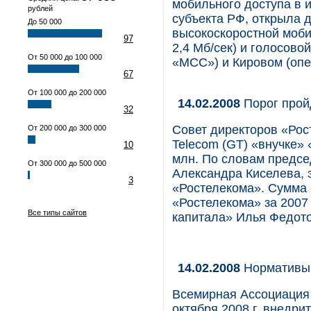
мобильного доступа в и
рублей
субъекта РФ, открыла 
До 50 000
высокоскоростной моби
97
2,4 Мб/сек) и голосов
От 50 000 до 100 000
«МСС») и Кировом (опе
67
От 100 000 до 200 000
14.02.2008
Порог прой
32
Совет директоров «Рос
От 200 000 до 300 000
Telecom (GT) «внучке» «
10
млн. По словам предсе
От 300 000 до 500 000
Александра Киселева, э
3
«Ростелекома». Сумма 
«Ростелекома» за 2007 
Все типы сайтов
капитала» Илья Федото
14.02.2008
Нормативы 
Всемирная Ассоциация
октября 2008 г. внедр