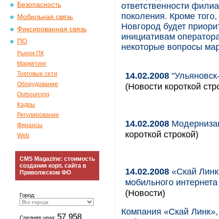
Безопасность
ответственности филиал
поколения. Кроме того
Мобильная связь
Новгород будет приори
Фиксированная связь
инициативам оператора
ПО
некоторые вопросы мар
Рынок ПК
Маркетинг
Торговые сети
14.02.2008
"Ульяновск
Оборудование
(Новости короткой стр
Outsourcing
Кадры
Регулирование
14.02.2008
Модернизац
Финансы
короткой строкой)
Web
CMS Magazine: стоимость
создания корп. сайта в
14.02.2008
«Скай Линк
Приволжском ФО
мобильного интернета
(Новости)
Город:
Компания «Скай Линк»,
57 958
Средняя цена: