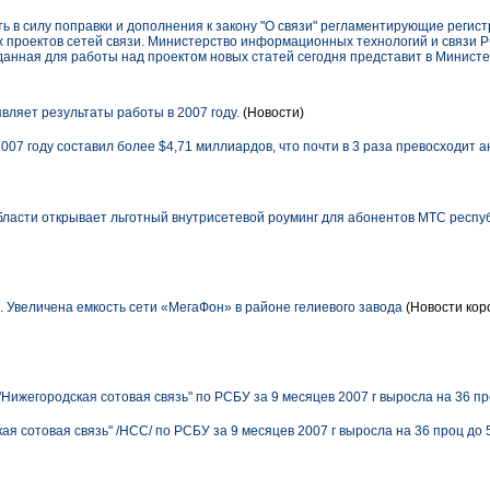
ть в силу поправки и дополнения к закону "О связи" регламентирующие регис
 проектов сетей связи. Министерство информационных технологий и связи 
зданная для работы над проектом новых статей сегодня представит в Министе
ляет результаты работы в 2007 году.
(Новости)
7 году составил более $4,71 миллиардов, что почти в 3 раза превосходит 
ласти открывает льготный внутрисетевой роуминг для абонентов МТС респу
. Увеличена емкость сети «МегаФон» в районе гелиевого завода
(Новости кор
ижегородская сотовая связь" по РСБУ за 9 месяцев 2007 г выросла на 36 пр
я сотовая связь" /НСС/ по РСБУ за 9 месяцев 2007 г выросла на 36 проц до 5