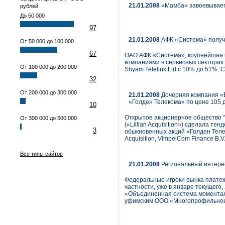
21.01.2008
«Мамба» завоевывае
рублей
До 50 000
97
21.01.2008
АФК «Система» получи
От 50 000 до 100 000
67
ОАО АФК «Система», крупнейшая 
компаниями в сервисных секторах
От 100 000 до 200 000
Shyam Telelink Ltd с 10% до 51%. 
32
От 200 000 до 300 000
21.01.2008
Дочерняя компания «
«Голден Телекома» по цене 105 
10
Открытое акционерное общество "Вы
От 300 000 до 500 000
(«Lillian Acquisition») сделала 
3
обыкновенных акций «Голден Теле
Acquisition, VimpelCom Finance B.V
Все типы сайтов
21.01.2008
Региональный интере
Федеральные игроки рынка платеж
частности, уже в январе текущего,
«Объединенная система моменталь
уфимским ООО «Многопрофильное 