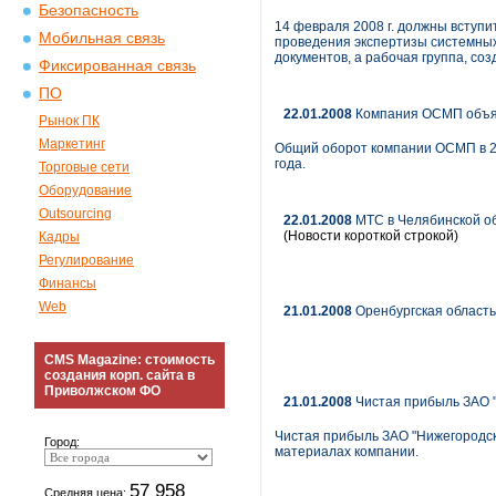
Безопасность
14 февраля 2008 г. должны вступи
Мобильная связь
проведения экспертизы системных
документов, а рабочая группа, со
Фиксированная связь
ПО
22.01.2008
Компания ОСМП объяв
Рынок ПК
Маркетинг
Общий оборот компании ОСМП в 200
года.
Торговые сети
Оборудование
Outsourcing
22.01.2008
МТС в Челябинской об
(Новости короткой строкой)
Кадры
Регулирование
Финансы
Web
21.01.2008
Оренбургская область
CMS Magazine: стоимость
создания корп. сайта в
Приволжском ФО
21.01.2008
Чистая прибыль ЗАО "Н
Чистая прибыль ЗАО "Нижегородска
Город:
материалах компании.
57 958
Средняя цена: