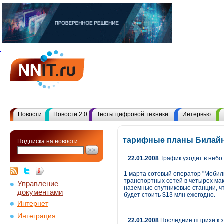
Новости
Новости 2.0
Тесты цифровой техники
Интервью
тарифные планы Билайн
Подписка на новости:
22.01.2008
Трафик уходит в небо
1 марта сотовый оператор "Мобил
транспортных сетей в четырех мак
Управление
наземные спутниковые станции, чт
документами
будет стоить $13 млн ежегодно.
Интернет
Интеграция
22.01.2008
Последние штрихи к з