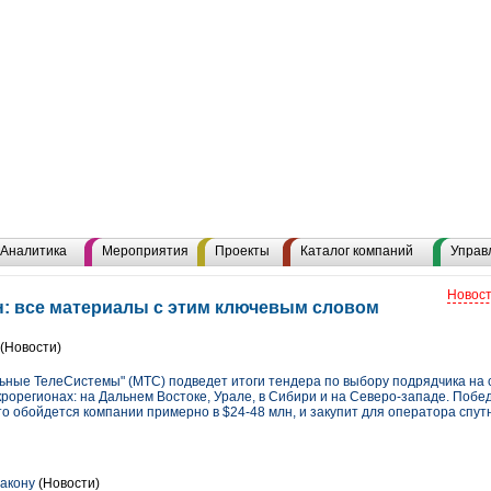
Аналитика
Мероприятия
Проекты
Каталог компаний
Управ
Новост
: все материалы с этим ключевым словом
(Новости)
ьные ТелеСистемы" (МТС) подведет итоги тендера по выбору подрядчика на 
рорегионах: на Дальнем Востоке, Урале, в Сибири и на Северо-западе. Побе
о обойдется компании примерно в $24-48 млн, и закупит для оператора спут
акону
(Новости)