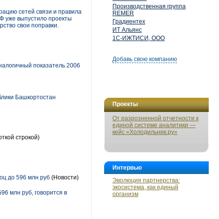
Производственная группа
трацию сетей связи и правила
REMER
РФ уже выпустило проекты
Градиентех
рство свои поправки.
ИТ Альянс
1С-ИЖТИСИ, ООО
Добавь свою компанию
аналогичный показатель 2006
блики Башкортостан
Проекты
От разрозненной отчетности к
единой системе аналитики —
кейс «Холодильник.ру»
откой строкой)
Интервью
оц до 596 млн руб
(Новости)
Эволюция партнерства:
экосистема, как единый
96 млн руб, говорится в
организм