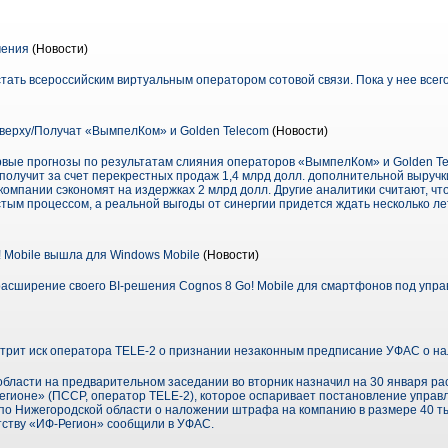
чения
(Новости)
стать всероссийским виртуальным оператором сотовой связи. Пока у нее всег
верху/Получат «ВымпелКом» и Golden Telecom
(Новости)
рвые прогнозы по результатам слияния операторов «ВымпелКом» и Golden Tel
олучит за счет перекрестных продаж 1,4 млрд долл. дополнительной выручки
, компании сэкономят на издержках 2 млрд долл. Другие аналитики считают, ч
тым процессом, а реальной выгоды от синергии придется ждать несколько ле
 Mobile вышла для Windows Mobile
(Новости)
асширение своего BI-решения Cognos 8 Go! Mobile для смартфонов под упр
отрит иск оператора TELE-2 о признании незаконным предписание УФАС о 
бласти на предварительном заседании во вторник назначил на 30 января р
егионе» (ПССР, оператор TELE-2), которое оспаривает постановление упра
о Нижегородской области о наложении штрафа на компанию в размере 40 ты
нтству «ИФ-Регион» сообщили в УФАС.