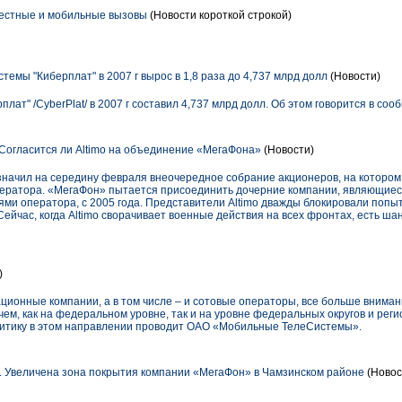
местные и мобильные вызовы
(Новости короткой строкой)
емы "Киберплат" в 2007 г вырос в 1,8 раза до 4,737 млрд долл
(Новости)
лат" /CyberPlat/ в 2007 г составил 4,737 млрд долл. Об этом говорится в со
огласится ли Altimo на объединение «МегаФона»
(Новости)
начил на середину февраля внеочередное собрание акционеров, на котором
ератора. «МегаФон» пытается присоединить дочерние компании, являющиеся
и оператора, с 2005 года. Представители Altimo дважды блокировали попы
Сейчас, когда Altimo сворачивает военные действия на всех фронтах, есть ша
)
ционные компании, а в том числе – и сотовые операторы, все больше внима
ем, как на федеральном уровне, так и на уровне федеральных округов и регио
литику в этом направлении проводит ОАО «Мобильные ТелеСистемы».
 Увеличена зона покрытия компании «МегаФон» в Чамзинском районе
(Новос