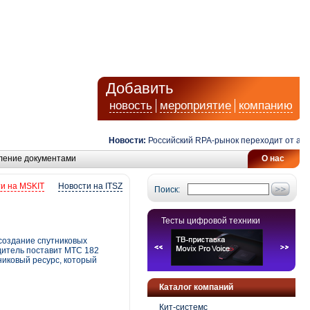
Добавить
новость
мероприятие
компанию
Новости:
Российский RPA-рынок переходит от автомат
ление документами
О нас
и на MSKIT
Новости на ITSZ
Поиск:
Тесты цифровой техники
создание спутниковых
дитель поставит МТС 182
никовый ресурс, который
Каталог компаний
Кит-системс