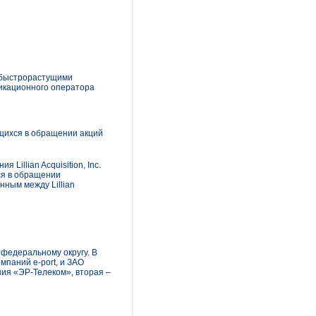
 быстрорастущими
никационного оператора
ихся в обращении акций
illian Acquisition, Inc.
ся в обращении
ным между Lillian
федеральному округу. В
мпаний e-port, и ЗАО
ия «ЭР-Телеком», вторая –