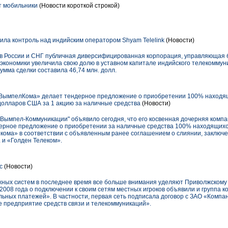
т мобильники
(Новости короткой строкой)
ла контроль над индийским оператором Shyam Telelink
(Новости)
в России и СНГ публичная диверсифицированная корпорация, управляющая
 экономики увеличила свою долю в уставном капитале индийского телекомму
Сумма сделки составила 46,74 млн. долл.
ВымпелКома» делает тендерное предложение о приобретении 100% находящ
долларов США за 1 акцию за наличные средства
(Новости)
мпел-Коммуникации" объявило сегодня, что его косвенная дочерняя компания L
тендерное предложение о приобретении за наличные средства 100% находящих
кома» в соответствии с объявленным ранее соглашением о слиянии, заключен
. и «Голден Телеком».
с
(Новости)
ных систем в последнее время все больше внимания уделяют Приволжскому 
 2008 года о подключении к своим сетям местных игроков объявили и группа ко
ных платежей». В частности, первая сеть подписала договор с ЗАО «Компан
предприятие средств связи и телекоммуникаций».