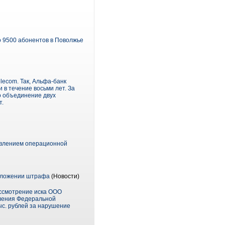
о 9500 абонентов в Поволжье
ecom. Так, Альфа-банк
 в течение восьми лет. За
то объединение двух
т.
авлением операционной
наложении штрафа
(Новости)
ассмотрение иска ООО
вления Федеральной
с. рублей за нарушение