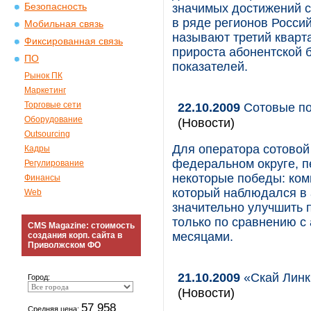
Безопасность
значимых достижений с
в ряде регионов Росси
Мобильная связь
называют третий кварт
Фиксированная связь
прироста абонентской 
ПО
показателей.
Рынок ПК
Маркетинг
Торговые сети
22.10.2009
Сотовые по
Оборудование
(Новости)
Outsourcing
Для оператора сотово
Кадры
федеральном округе, п
Регулирование
некоторые победы: ком
Финансы
который наблюдался в 
Web
значительно улучшить 
только по сравнению с
CMS Magazine: стоимость
месяцами.
создания корп. сайта в
Приволжском ФО
21.10.2009
«Скай Линк
Город:
(Новости)
57 958
Средняя цена: