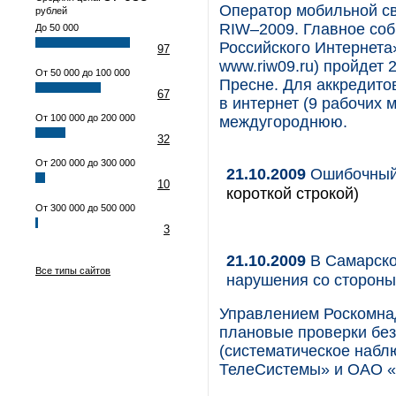
Оператор мобильной св
рублей
RIW–2009. Главное соб
До 50 000
Российского Интернета»
97
www.riw09.ru) пройдет
От 50 000 до 100 000
Пресне. Для аккредито
67
в интернет (9 рабочих 
От 100 000 до 200 000
междугороднюю.
32
От 200 000 до 300 000
21.10.2009
Ошибочный 
10
короткой строкой)
От 300 000 до 500 000
3
21.10.2009
В Самарско
Все типы сайтов
нарушения со сторон
Управлением Роскомна
плановые проверки без
(систематическое наб
ТелеСистемы» и ОАО 