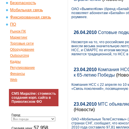
Безопасность
ОАО «ВымпелКом» (бренд «Билайн»
Мобильная связь
позволяет абонентам «Билайн» об
Фиксированная связь
роуминге.
ПО
Рынок ПК
26.04.2010
Сотовые подк
Маркетинг
Несмотря на то, что российские 
Торговые сети
внесли весьма значительную лепту
Оборудование
НСС, и СМАРТС по итогам месяца 
является традиционной, то НСС в
Outsourcing
Кадры
Регулирование
23.04.2010
Компания НСС 
Финансы
к 65-летию Победы
(Ново
Web
Компания НСС с 22 апреля по 10 
«Связь поколений», посвященную 
CMS Magazine: стоимость
создания корп. сайта в
Приволжском ФО
23.04.2010
МТС объявляет
(Новости)
Город:
ОАО «Мобильные ТелеСистемы» (N
странах СНГ, сообщает, что конс
57 958
2010 года составило 97,81 миллио
Средняя цена: