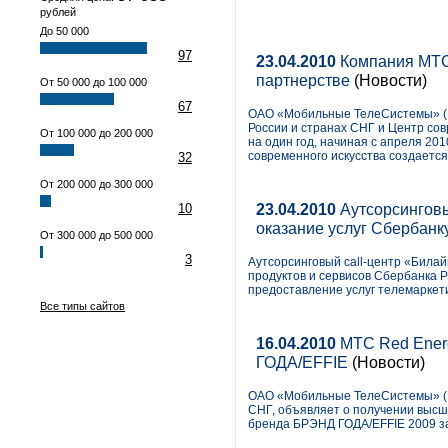
рублей
До 50 000
97
23.04.2010
Компания МТС 
партнерстве
(Новости)
От 50 000 до 100 000
67
ОАО «Мобильные ТелеСистемы» (
России и странах СНГ и Центр со
От 100 000 до 200 000
на один год, начиная с апреля 20
современного искусства создаетс
32
От 200 000 до 300 000
23.04.2010
Аутсорсинговы
10
оказание услуг Сбербанк
От 300 000 до 500 000
3
Аутсорсинговый call-центр «Била
продуктов и сервисов Сбербанка Р
предоставление услуг телемаркет
Все типы сайтов
16.04.2010
МТС Red Ener
ГОДА/EFFIE
(Новости)
ОАО «Мобильные ТелеСистемы» (NY
СНГ, объявляет о получении высш
бренда БРЭНД ГОДА/EFFIE 2009 з