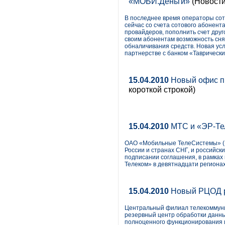
«МОБИ.Деньги»
(Новости
В последнее время операторы сот
сейчас со счета сотового абонент
провайдеров, пополнить счет друг
своим абонентам возможность снять
обналичивания средств. Новая ус
партнерстве с банком «Таврически
15.04.2010
Новый офис п
короткой строкой)
15.04.2010
МТС и «ЭР-Те
ОАО «Мобильные ТелеСистемы» (
России и странах СНГ, и российс
подписании соглашения, в рамках
Телеком» в девятнадцати регионах
15.04.2010
Новый РЦОД р
Центральный филиал телекоммуни
резервный центр обработки данны
полноценного функционирования 