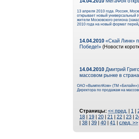
14.04.2010
МегаФон откры
13 апреля 2010 года. Россия, Мос
открывает новый универсальный И
жители Московского региона (заказ
2010 года на новый формат перей
14.04.2010
«Скай Линк» п
Победе!»
(Новости корот
14.04.2010
Дмитрий Григо
массовом рынке в стран
ОАО «ВымпелКом» (ТМ «Билайн») 
Директора по продажам на массов
Страницы:
<< пред.
|
1
|
18
|
19
|
20
|
21
|
22
|
23
|
2
|
38
|
39
|
40
|
41
|
след. >>