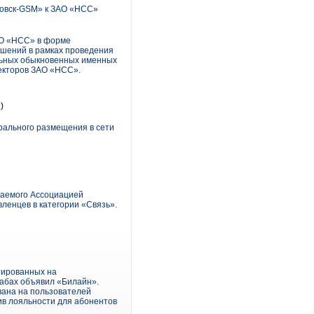
овск-GSM» к ЗАО «НСС»
АО «НСС» в форме
ешений в рамках проведения
льных обыкновенных именных
екторов ЗАО «НСС».
)
рального размещения в сети
каемого Ассоциацией
ленцев в категории «Связь».
тированных на
абах объявил «Билайн».
вана на пользователей
ив лояльности для абонентов