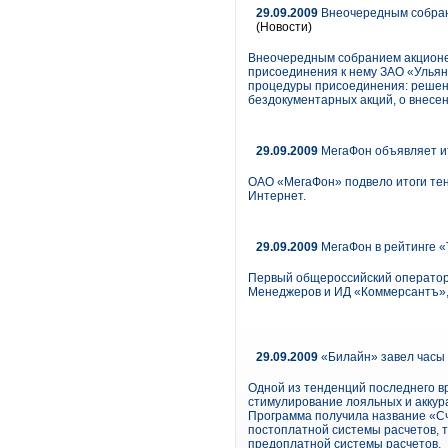
29.09.2009
Внеочередным собран
(Новости)
Внеочередным собранием акционе
присоединения к нему ЗАО «Ульян
процедуры присоединения: решен
бездокументарных акций, о внесе
29.09.2009
МегаФон объявляет ит
ОАО «МегаФон» подвело итоги тен
Интернет.
29.09.2009
МегаФон в рейтинге 
Первый общероссийский оператор 
Менеджеров и ИД «Коммерсантъ», 
29.09.2009
«Билайн» завел часы
Одной из тенденций последнего в
стимулирование лояльных и аккур
Программа получила название «Сч
постоплатной системы расчетов, т
предоплатной системы расчетов.