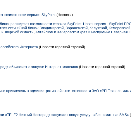
т возможности сервиса SkyPoint
(Новости)
Линк» расширяет возможности сервиса SkyPoint. Новая версия - SkyPoint P
ствия сети «Скай Линк»: Владимирской, Воронежской, Калужской, Кемеровской
 и Тверской области, Алтайском и Хабаровском края и Республике Северная 
оссийского Интернета
(Новости короткой строкой)
род» объявляет о запуске Интернет-магазина
(Новости короткой строкой)
ике привлечены к административной ответственности ЗАО «РП-Технологии»
зи «TELE2 Нижний Новгород» запускает новую услугу - «Безлимитные SMS»
(