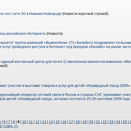
а-тест сети 3G в Нижнем Новгороде
(Новости короткой строкой)
нь российского Интернета
(Новости)
тернета* группа компаний «ВымпелКом» (ТЗ «Билайн») поздравляет пользов
я услуг проводного доступа в Интернет под брендом «Билайн» на рынке част
 единый контактный центр для почти 11 миллионов абонентов компании «Мег
окой)
ет участие в выставке товаров и услуг для детей «Изумрудный город-2009»
упнейший оператор сотовой связи в России и странах СНГ, принимает учас
 для детей «Изумрудный город», которая состоится 25-26 сентября 2009 года
5
|
6
|
7
|
8
|
9
|
10
|
11
|
12
|
13
|
14
|
15
|
16
|
17
|
18
|
19
|
20
|
21
|
22
|
23
|
24
|
25
|
1
|
след. >>