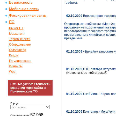
Безопасность
трафика.
Мобильная связь
Фиксированная связь
02.10.2009
Внесезонная «сезонка
ПО
Оператор сотовой связи «МегаФон
продвижение подключений на тар
Рынок ПК
использования голосового трафик
Маркетинг
представлены в линейках и други
праздникам.
Торговые сети
Оборудование
Outsourcing
01.10.2009
«Билайн» запускает ус
Кадры
Регулирование
Финансы
01.10.2009
C 01 октября вступаю
Web
(Новости короткой строкой)
CMS Magazine: стоимость
создания корп. сайта в
Приволжском ФО
01.10.2009
Скай Линк - Киров: но
Город:
01.10.2009
Компания «МегаФон» 
57 958
Средняя цена: