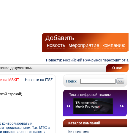
Добавить
новость
мероприятие
компанию
Новости:
Российский RPA-рынок переходит от автомат
ление документами
О нас
и на MSKIT
Новости на ITSZ
Поиск:
ткой строкой)
Тесты цифровой техники
Каталог компаний
ю контролировать и
ым предложениям. Так, МТС в
у и предоплаченные пакеты
Кит-системс