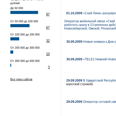
рублей
До 50 000
01.10.2009
«Скай Линк» расширяе
97
Оператор мобильной связи «Скай 
От 50 000 до 100 000
работать сразу в 13 регионах дей
67
Новосибирской, Омской, Рязанской
От 100 000 до 200 000
32
30.09.2009
Новые номера к Дню р
От 200 000 до 300 000
10
30.09.2009
«TELE2 Нижний Новго
От 300 000 до 500 000
3
Все типы сайтов
29.09.2009
В Удмуртской Республ
короткой строкой)
29.09.2009
Оператор сотовой свя