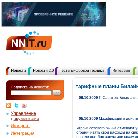
Новости
Новости 2.0
Тесты цифровой техники
Интервью
тарифные планы Билайн
Подписка на новости:
06.10.2009
Г. Саратов. Бесплатн
Управление
документами
05.10.2009
Maxiфикация в дейст
Интернет
Игроки сотового рынка отмечают 
ограничивать свои расходы на св
Интеграция
начале октября запустили сразу 