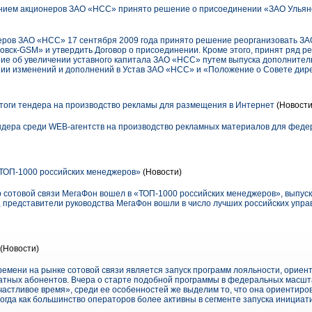
ием акционеров ЗАО «НСС» принято решение о присоединении «ЗАО Ульян
ров ЗАО «НСС» 17 сентября 2009 года принято решение реорганизовать З
овск-GSM» и утвердить Договор о присоединении. Кроме этого, принят ряд р
ие об увеличении уставного капитала ЗАО «НСС» путем выпуска дополните
нии изменений и дополнений в Устав ЗАО «НСС» и «Положение о Совете дир
оги тендера на производство рекламы для размещения в Интернет
(Новости
дера среди WEB-агентств на производство рекламных материалов для феде
«ТОП-1000 российских менеджеров»
(Новости)
сотовой связи МегаФон вошел в «ТОП-1000 российских менеджеров», выпус
представители руководства МегаФон вошли в число лучших российских управ
(Новости)
ремени на рынке сотовой связи является запуск программ лояльности, ориен
атных абонентов. Вчера о старте подобной программы в федеральных масшт
астливое время», среди ее особенностей же выделим то, что она ориентиро
огда как большинство операторов более активны в сегменте запуска инициат