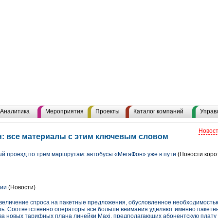
Аналитика
Мероприятия
Проекты
Каталог компаний
Управ
Новост
: все материалы с этим ключевым словом
ый проезд по трем маршрутам: автобусы «МегаФон» уже в пути
(Новости коро
вии
(Новости)
увеличение спроса на пакетные предложения, обусловленное необходимость
язь. Соответственно операторы все больше внимания уделяют именно пакетн
два новых тарифных плана линейки Maxi, предполагающих абонентскую плат