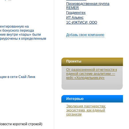
Производственная группа
REMER
Градиентех
ИТ Альянс
1С-ИЖТИСИ, ООО
иентированную на
и бонусного периода
ение внутри «пары» были
Добавь свою компанию
 приурочены к определенным
Проекты
От разрозненной отчетности к
единой системе аналитики —
ции в сети Скай Линк
кейс «Холодильник.ру»
Интервью
Эволюция партнерства:
экосистема, как единый
организм
овости короткой строкой)