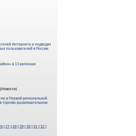
ателей Интернета и подводит
ных пользователей в России.
аФон» в 13 регионах
(Новости)
тие в Первой региональной
 в торгово-развлекательном
26
|
27
|
28
|
29
|
30
|
31
|
32
|