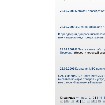
28.09.2009
МегаФон проведет бет
28.09.2009
«Билайн» отмечает Де
В преддверии Дня российского Ин
итоги первого года предоставлени
28.09.2009
В Пензе начал работу
Поволжья
(Новости короткой стр
25.09.2009
Компания МТС принима
ОАО «Мобильные ТелеСистемы», кр
выставке-ярмарке товаров и услуг
комплексе «Иваново» в Иваново.
Страницы:
<< пред.
|
1
|
2
|
3
|
4
|
33
|
34
|
35
|
36
|
37
|
38
|
39
|
40
|
4