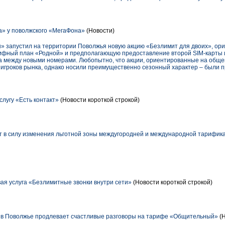
» у поволжского «МегаФона»
(Новости)
» запустил на территории Поволжья новую акцию «Безлимит для двоих», ор
ифный план «Родной» и предполагающую предоставление второй SIM-карты 
а между новыми номерами. Любопытно, что акции, ориентированные на общ
х игроков рынка, однако носили преимущественно сезонный характер – были
лугу «Есть контакт»
(Новости короткой строкой)
т в силу изменения льготной зоны междугородней и международной тарифика
вая услуга «Безлимитные звонки внутри сети»
(Новости короткой строкой)
в Поволжье продлевает счастливые разговоры на тарифе «Общительный»
(Н