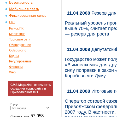
Безопасность
Мобильная связь
11.04.2008
Резерв для
Фиксированная связь
ПО
Реальный уровень прон
выше 70%, считает пр
Рынок ПК
— резерв для роста
Маркетинг
Торговые сети
Оборудование
11.04.2008
Депутатски
Outsourcing
Кадры
Государство может пол
Регулирование
«Вымпелкома» для друг
Финансы
силу поправки в закон
Web
Коробовым в Думу
CMS Magazine: стоимость
создания корп. сайта в
11.04.2008
Итоговые 
Приволжском ФО
Оператор сотовой связ
Город:
Приволжском федеральн
2007 году. В частности
57 958
Средняя цена: