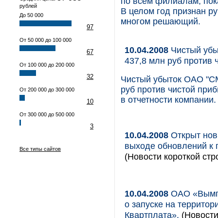
по всем филиалам, пок
рублей
В целом год признан р
До 50 000
многом решающий.
97
От 50 000 до 100 000
10.04.2008
Чистый убы
67
437,8 млн руб против 
От 100 000 до 200 000
32
Чистый убыток ОАО "СМ
руб против чистой приб
От 200 000 до 300 000
в отчетности компании.
10
От 300 000 до 500 000
3
10.04.2008
Открыт нов
выходе обновлений к 
Все типы сайтов
(Новости короткой стр
10.04.2008
ОАО «Вымпе
о запуске на террито
Квартплата».
(Новости