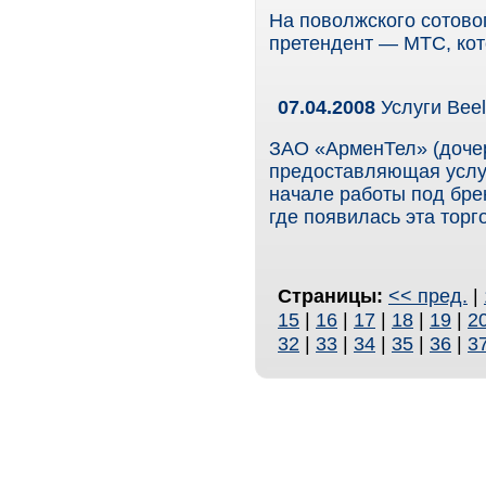
На поволжского сотов
претендент — МТС, кот
07.04.2008
Услуги Beel
ЗАО «АрменТел» (доче
предоставляющая услуг
начале работы под бре
где появилась эта торг
Страницы:
<< пред.
|
15
|
16
|
17
|
18
|
19
|
2
32
|
33
|
34
|
35
|
36
|
3