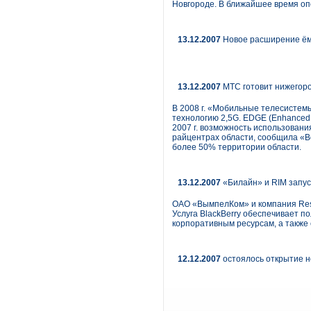
Новгороде. В ближайшее время оп
13.12.2007
Новое расширение ёмк
13.12.2007
МТС готовит нижегоро
В 2008 г. «Мобильные телесистемы
технологию 2,5G. EDGE (Enhanced 
2007 г. возможность использовани
райцентрах области, сообщила «
более 50% территории области.
13.12.2007
«Билайн» и RIM запуск
ОАО «ВымпелКом» и компания Rese
Услуга BlackBerry обеспечивает п
корпоративным ресурсам, а такж
12.12.2007
остоялось открытие н