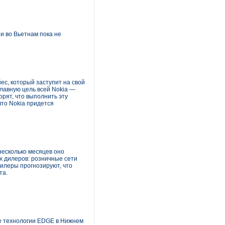
и во Вьетнам пока не
ес, который заступит на свой
главную цель всей Nokia —
рят, что выполнить эту
что Nokia придется
есколько месяцев оно
х дилеров: розничные сети
илеры прогнозируют, что
та.
е технологии EDGE в Нижнем