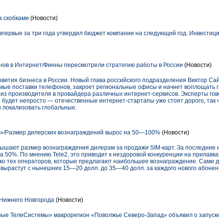
а скобками
(Новости)
первые за три года утвердил бюджет компании на следующий год. Инвестици
онов в Интернет/Финны пересмотрели стратегию работы в России
(Новости)
вития бизнеса в России. Новый глава российского подразделения Виктор Сай
рямые поставки телефонов, закроет региональные офисы и начнет воплощать 
 из производителя в провайдера различных интернет-сервисов. Эксперты гово
 будет непросто — отечественные интернет-стартапы уже стоят дорого, так 
и локализовать глобальные.
/Размер дилерских вознаграждений вырос на 50—100%
(Новости)
шают размер вознаграждения дилерам за продажи SIM-карт. За последние н
а 50%. По мнению Tele2, это приводит к нездоровой конкуренции на прилавка
о тех операторов, которые предлагают наибольшее вознаграждение. Сами д
 вырастут с нынешних 15—20 долл. до 35—40 долл. за каждого нового абонен
Нижнего Новгорода
(Новости)
ные ТелеСистемы» макрорегион «Поволжье Северо-Запад» объявил о запуск