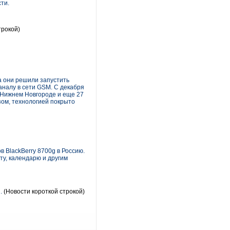
ти.
трокой)
а они решили запустить
аналу в сети GSM. С декабря
в Нижнем Новгороде и еще 27
ом, технологией покрыто
 BlackBerry 8700g в Россию.
ту, календарю и другим
.
(Новости короткой строкой)