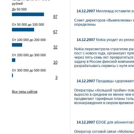
рублей
До 50 000
14.12.2007
Миллиард оставили з
97
Совет директоров «Вымпелкома» в
определены
От 50 000 до 100 000
67
14.12.2007
Nokia уходит из реги
От 100 000 до 200 000
32
Nokia пересмотрела стратегию раз
пост с нового года, организует п
От 200 000 до 300 000
через пять-семь лет превратиться
задачу в России финской компании
10
разрабатывать сервисы с нуля ил
От 300 000 до 500 000
3
14.12.2007
Продавцы «дорожают»
Операторы «большой тройки» повы
Все типы сайтов
выросло в среднем не менее чем н
продвигают тарифные планы тольк
вознаграждения в скором времени
14.12.2007
EDGE для абонентов 
Оператор сотовой связи «Мобиль