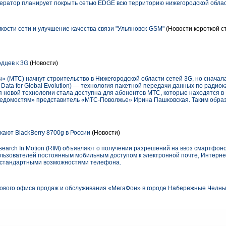
ератор планирует покрыть сетью EDGE всю территорию нижегородской облас
ости сети и улучшение качества связи "Ульяновск-GSM"
(Новости короткой с
дцев к 3G
(Новости)
» (МТС) начнут строительство в Нижегородской области сетей 3G, но сначал
Data for Global Evolution) — технология пакетной передачи данных по радиок
я новой технологии стала доступна для абонентов МТС, которые находятся 
Ведомостям» представитель «МТС-Поволжье» Ирина Пашковская. Таким образ
ают BlackBerry 8700g в России
(Новости)
arch In Motion (RIM) объявляют о получении разрешений на ввоз смартфонов
ользователей постоянным мобильным доступом к электронной почте, Интерне
е стандартными возможностями телефона.
ового офиса продаж и обслуживания «МегаФон» в городе Набережные Челны