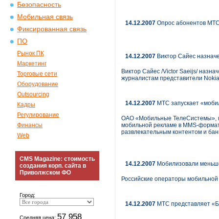
Безопасность
Мобильная связь
14.12.2007
Опрос абонентов МТ
Фиксированная связь
ПО
Рынок ПК
14.12.2007
Виктор Сайес назначе
Маркетинг
Виктор Сайес /Victor Saeijs/ назн
Торговые сети
журналистам представители Nokia
Оборудование
Outsourcing
14.12.2007
МТС запускает «моби
Кадры
Регулирование
ОАО «Мобильные ТелеСистемы», кр
Финансы
мобильной рекламе в MMS-формате
развлекательным контентом и банн
Web
CMS Magazine: стоимость
14.12.2007
Мобилизовали меньш
создания корп. сайта в
Приволжском ФО
Российские операторы мобильной с
Город:
14.12.2007
МТС представляет «Бл
57 958
Средняя цена: