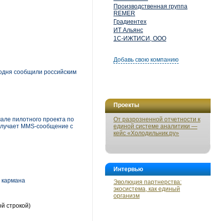
Производственная группа
REMER
Градиентех
ИТ Альянс
1С-ИЖТИСИ, ООО
Добавь свою компанию
егодня сообщили российским
Проекты
але пилотного проекта по
От разрозненной отчетности к
получает MMS-сообщение с
единой системе аналитики —
кейс «Холодильник.ру»
Интервью
о кармана
Эволюция партнерства:
экосистема, как единый
организм
ой строкой)