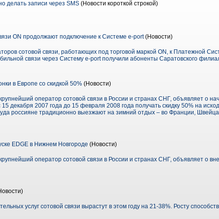
о делать записи через SMS
(Новости короткой строкой)
язи ON продолжают подключение к Системе e-port
(Новости)
оров сотовой связи, работающих под торговой маркой ON, к Платежной Систе
обильной связи через Систему e-port получили абоненты Саратовского филиа
онки в Европе со скидкой 50%
(Новости)
упнейший оператор сотовой связи в России и странах СНГ, объявляет о на
15 декабря 2007 года до 15 февраля 2008 года получать скидку 50% на исхо
куда россияне традиционно выезжают на зимний отдых – во Франции, Швейца
уске EDGE в Нижнем Новгороде
(Новости)
упнейший оператор сотовой связи в России и странах СНГ, объявляет о вн
Новости)
ельных услуг сотовой связи вырастут в этом году на 21-38%. Росту способст