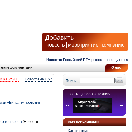
Добавить
новость
мероприятие
компанию
Новости:
Российский RPA-рынок переходит от автома
ление документами
О нас
и на MSKIT
Новости на ITSZ
Поиск:
Тесты цифровой техники
связи «Билайн» проводят
ого телефона
(Новости
Каталог компаний
Кит-системс