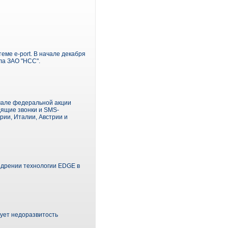
ме e-port. В начале декабря
ла ЗАО "НСС".
чале федеральной акции
дящие звонки и SMS-
рии, Италии, Австрии и
едрении технологии EDGE в
вует недоразвитость