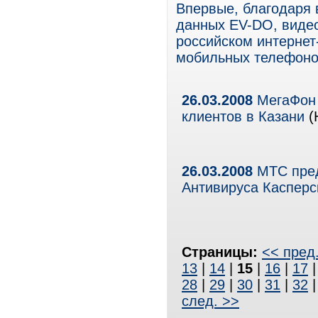
Впервые, благодаря 
данных EV-DO, виде
российском интернет
мобильных телефоно
26.03.2008
МегаФон 
клиентов в Казани
(
26.03.2008
МТС пред
Антивируса Касперск
Страницы:
<< пред
13
|
14
|
15
|
16
|
17
28
|
29
|
30
|
31
|
32
след. >>