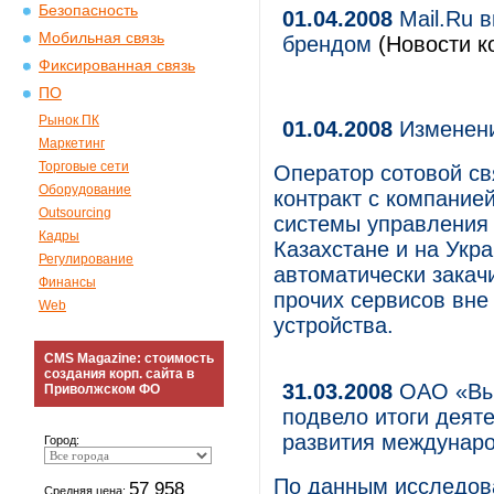
Безопасность
01.04.2008
Mail.Ru 
Мобильная связь
брендом
(Новости к
Фиксированная связь
ПО
Рынок ПК
01.04.2008
Изменени
Маркетинг
Торговые сети
Оператор сотовой с
Оборудование
контракт с компанией
Outsourcing
системы управления 
Кадры
Казахстане и на Укр
Регулирование
автоматически зака
Финансы
прочих сервисов вне
Web
устройства.
CMS Magazine: стоимость
создания корп. сайта в
31.03.2008
ОАО «Вым
Приволжском ФО
подвело итоги деят
развития междунаро
Город:
По данным исследова
57 958
Средняя цена: