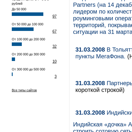
Partners (на 14 дека
рублей
До 50 000
лидером по количест
97
роуминговыми операт
территорий, покрыв
От 50 000 до 100 000
ситуации на 31 марта
67
От 100 000 до 200 000
32
31.03.2008
В Тольят
От 200 000 до 300 000
пункты МегаФона.
(Н
10
От 300 000 до 500 000
3
31.03.2008
Партнеры
короткой строкой)
Все типы сайтов
31.03.2008
Индийски
Индийская «дочка» А
строить сотовую сет