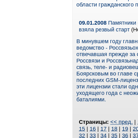
области гражданского 
09.01.2008
Памятники 
взяла резвый старт
(Н
В минувшем году главн
ведомство - Россвязьо
отвечавшая прежде за 
Россвязи и Россвязьна
связь, теле- и радиове
Боярсковым во главе с
последних GSM-лицензи
эти лицензии стали од
уходящего года с неож
баталиями.
Страницы:
<< пред.
|
15
|
16
|
17
|
18
|
19
|
2
32
|
33
|
34
|
35
|
36
|
3