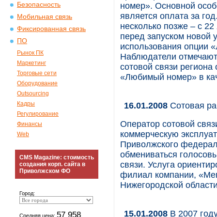
Безопасность
номер». Основной особ
является оплата за год
Мобильная связь
несколько позже – с 22
Фиксированная связь
перед запуском новой 
ПО
использования опции 
Рынок ПК
Наблюдатели отмечают,
Маркетинг
сотовой связи региона
Торговые сети
«Любимый номер» в кач
Оборудование
Outsourcing
Кадры
16.01.2008
Сотовая ра
Регулирование
Оператор сотовой связ
Финансы
коммерческую эксплуата
Web
Приволжского федераль
обмениваться голосов
CMS Magazine: стоимость
связи. Услуга ориентир
создания корп. сайта в
Приволжском ФО
филиал компании, «Ме
Нижегородской области
Город:
15.01.2008
В 2007 год
57 958
Средняя цена: