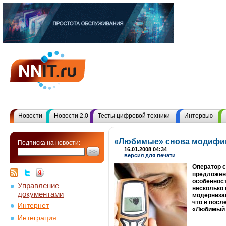
Новости
Новости 2.0
Тесты цифровой техники
Интервью
«Любимые» снова модифи
Подписка на новости:
16.01.2008 04:34
версия для печати
Оператор с
предложени
особенност
Управление
несколько 
документами
модерниза
что в посл
Интернет
«Любимый 
Интеграция