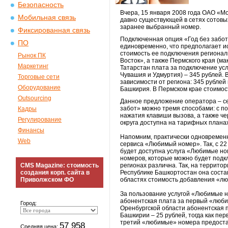
Безопасность
Вчера, 15 января 2008 года ОАО «М
Мобильная связь
давно существующей в сетях сотовы
заранее выбранный номер.
Фиксированная связь
Подключенная опция «Год без забот
ПО
единовременно, что предполагает ис
стоимость ее подключения региона
Рынок ПК
Восток», а также Пермского края (м
Маркетинг
Татарстан плата за подключение усл
Чувашия и Удмуртия) – 345 рублей.
Торговые сети
зависимости от региона: 345 рублей
Оборудование
Башкирия. В Пермском крае стоимост
Outsourcing
Данное предложение оператора – сез
забот» можно тремя способами: с п
Кадры
нажатия клавиши вызова, а также че
Регулирование
округа доступна на тарифных плана
Финансы
Напомним, практически одновременн
Web
сервиса «Любимый номер». Так, с 2
будет доступна услуга «Любимые но
номеров, которые можно будет подк
CMS Magazine: стоимость
регионах различна. Так, на террито
создания корп. сайта в
Республике Башкортостан она соста
Приволжском ФО
областях стоимость добавления «лю
За пользование услугой «Любимые 
абонентская плата за первый «любим
Город:
Оренбургской области абонентская п
Башкирии – 25 рублей, тогда как пе
третий «любимые» номера предоставл
57 958
Средняя цена: