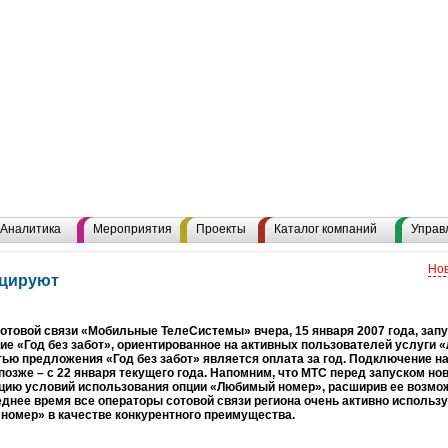
Аналитика
Мероприятия
Проекты
Каталог компаний
Управ
Нов
цируют
отовой связи «Мобильные ТелеСистемы» вчера, 15 января 2007 года, за
е «Год без забот», ориентированное на активных пользователей услуги
ью предложения «Год без забот» является оплата за год. Подключение на
позже – с 22 января текущего года. Напомним, что МТС перед запуском но
цию условий использования опции «Любимый номер», расширив ее возмо
еднее время все операторы сотовой связи региона очень активно исполь
номер» в качестве конкурентного преимущества.