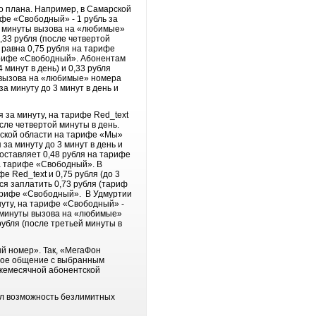
о плана. Например, в Самарской
ифе «Свободный» - 1 рубль за
ть минуты вызова на «любимые»
0,33 рубля (после четвертой
равна 0,75 рубля на тарифе
 тарифе «Свободный». Абонентам
 минут в день) и 0,33 рубля
 вызова на «любимые» номера
за минуту до 3 минут в день и
за минуту, на тарифе Red_text
осле четвертой минуты в день.
вской области на тарифе «Мы»
 за минуту до 3 минут в день и
оставляет 0,48 рубля на тарифе
 на тарифе «Свободный». В
 Red_text и 0,75 рубля (до 3
ся заплатить 0,73 рубля (тариф
а тарифе «Свободный». В Удмуртии
нуту, на тарифе «Свободный» -
ть минуты вызова на «любимые»
 рубля (после третьей минуты в
й номер». Так, «МегаФон
ное общение с выбранным
жемесячной абонентской
ал возможность безлимитных