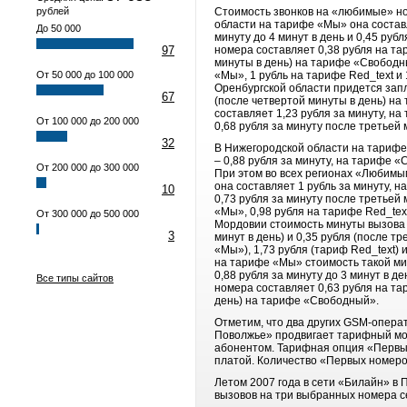
рублей
Стоимость звонков на «любимые» но
области на тарифе «Мы» она составля
До 50 000
минуту до 4 минут в день и 0,45 ру
97
номера составляет 0,38 рубля на тар
минуты в день) на тарифе «Свободн
От 50 000 до 100 000
«Мы», 1 рубль на тарифе Red_text и 
Оренбургской области придется запла
67
(после четвертой минуты в день) 
составляет 1,23 рубля за минуту, на
От 100 000 до 200 000
0,68 рубля за минуту после третьей 
32
В Нижегородской области на тарифе
– 0,88 рубля за минуту, на тарифе «
От 200 000 до 300 000
При этом во всех регионах «Любимы
она составляет 1 рубль за минуту, н
10
0,73 рубля за минуту после третьей
«Мы», 0,98 рубля на тарифе Red_text
От 300 000 до 500 000
Мордовии стоимость минуты вызова н
3
минут в день) и 0,35 рубля (после 
«Мы»), 1,73 рубля (тариф Red_text) 
на тарифе «Мы» стоимость такой мин
0,88 рубля за минуту до 3 минут в 
Все типы сайтов
номера составляет 0,63 рубля на тар
день) на тарифе «Свободный».
Отметим, что два других GSM-опера
Поволжье» продвигает тарифный мо
абонентом. Тарифная опция «Первы
платой. Количество «Первых номеро
Летом 2007 года в сети «Билайн» в
вызовов на три выбранных номера с