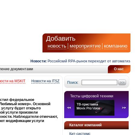
Добавить
новость
мероприятие
компанию
Новости:
Российский RPA-рынок переходит от автоматизации з
ление документами
О нас
ости на MSKIT
Новости на ITSZ
Поиск:
Тесты цифровой техники
пустил федеральное
 «Любимый номер». Основной
 услугу будет открыто
вой услуги произвели
жности. Наблюдатели отмечают,
зуют модификации услуги
Каталог компаний
Кит-системс