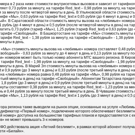
мера в 2 раза ниже стоимости внутрисетевых вызовов и зависит от тарифног
ет 0,73 рубля за минуту, на тарифе Red_text – 0,98 рубля за минуту, на тар
бля за минуту после четвертой минуты в день. В Ульяновской области стоимос
ифе «Мы», 0,63 рубля на тарифе Red_text и 0,65 рубля (до 4 минут в день) и 
ый». В Саратовской области стоимость минуты вызова на «любимые» номера 
1 рубль (до 4 минут в день) и 0,5 рубля (после четвертой минуты в день) на
тить 0,73 рубля (тариф «Мы»), 1,25 рубля (тариф Red_text) и 0,63 рубля (до 4
на тарифе «Свободный». В Башкортостане на тарифе «Мы» стоимость минуты
 тарифе Red_text – 1,38 рубля за минуту, на тарифе «Свободный» - 1,38 рубля 
минуты в день.
 «Мы» стоимость минуты вызова на «любимые» номера составляет 0,48 рубля 
Свободный» - 0,63 рубля за минуту до 4 минут в день и 0,13 рубля за минуту п
м» номером может быть только номер абонента МТС вашего региона. В Киро
а тарифе Red_text – 1,98 рубля за минуту, на тарифе «Свободный» - 1,98 рубля
 минуты в день. В Марий Эл стоимость минуты вызова на «любимые» номера с
 и 0,9 рубля (до 3 минут в день) и 0,33 рубля (после третьей минуты в день)
а «любимые» номера равна 0,48 рубля на тарифе «Мы», 0,98 рубля на тарифе
третьей минуты в день) на тарифе «Свободный». Абонентам Татарстана придет
и 1,8 рубля (до 3 минут в день) и 0,9 рубля (после третьей минуты в день) н
уты составляет 0,38 рубля за минуту, на тарифе Red_text – 1,23 рубля за ми
день и 0,44 рубля за минуту после третьей минуты в день. В Чувашии стоимос
ифе «Мы», 1,13 рубля на тарифе Red_text и 1 рубль (до 3 минут в день) и 0,5
тора региона также выводили на рынок опции, основанные на услуге «Любимы
дификатор «Первый номер», подключение которого обеспечивает безлимит
й номер» доступна на большинстве тарифных планов и предоставляется с е
в» не может превышать 3-х номеров.
 ПФО действовала акция «Летний безлимит», в рамках которой абонент получ
ети «Билайн».