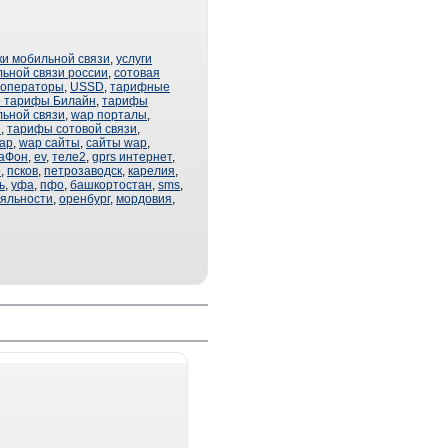
ки мобильной связи
,
услуги
ьной связи россии
,
сотовая
 операторы
,
USSD
,
тарифные
 тарифы Билайн
,
тарифы
ьной связи
,
wap порталы
,
С
,
тарифы сотовой связи
,
ap
,
wap сайты
,
сайты wap
,
аФон
,
ev
,
теле2
,
gprs интернет
,
o
,
псков
,
петрозаводск
,
карелия
,
ь
,
уфа
,
пфо
,
башкортостан
,
sms
,
яльности
,
оренбург
,
мордовия
,