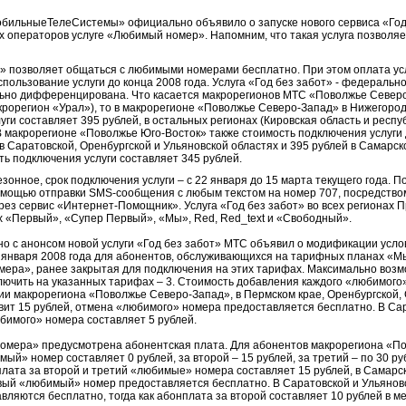
обильныеТелеСистемы» официально объявило о запуске нового сервиса «Год 
х операторов услуге «Любимый номер». Напомним, что такая услуга позволяе
» позволяет общаться с любимыми номерами бесплатно. При этом оплата ус
пользование услуги до конца 2008 года. Услуга «Год без забот» - федеральн
льно дифференцирована. Что касается макрорегионов МТС «Поволжье Север
акрорегион «Урал»), то в макрорегионе «Поволжье Северо-Запад» в Нижегород
уги составляет 395 рублей, в остальных регионах (Кировская область и респ
 В макрорегионе «Поволжье Юго-Восток» также стоимость подключения услуг
 в Саратовской, Оренбургской и Ульяновской областях и 395 рублей в Самарск
ь подключения услуги составляет 345 рублей.
онное, срок подключения услуги – с 22 января до 15 марта текущего года. По
омощью отправки SMS-сообщения с любым текстом на номер 707, посредств
рез сервис «Интернет-Помощник». Услуга «Год без забот» во всех регионах
х «Первый», «Супер Первый», «Мы», Red, Red_text и «Свободный».
о с анонсом новой услуги «Год без забот» МТС объявил о модификации усло
2 января 2008 года для абонентов, обслуживающихся на тарифных планах «М
мера», ранее закрытая для подключения на этих тарифах. Максимально воз
лючить на указанных тарифах – 3. Стоимость добавления каждого «любимого»
рии макрорегиона «Поволжье Северо-Запад», в Пермском крае, Оренбургской,
вит 15 рублей, отмена «любимого» номера предоставляется бесплатно. В Са
бимого» номера составляет 5 рублей.
номера» предусмотрена абонентская плата. Для абонентов макрорегиона «П
ый» номер составляет 0 рублей, за второй – 15 рублей, за третий – по 30 ру
лата за второй и третий «любимые» номера составляет 15 рублей, в Самарско
рвый «любимый» номер предоставляется бесплатно. В Саратовской и Ульяновс
яются бесплатно, тогда как абонплата за второй составляет 10 рублей в ме