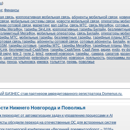
ru
)
нг
,
Финансы
ая связь
,
корпоративная мобильная связь
,
абоненты мобильной связи
,
новин
связи
,
мобильные системы связи
,
новости мобильной связи
,
операторы мобил
инки сотовой связи
,
маркетинг
,
вап сайты
,
связь МТС
,
связь МегаФон
,
сотовые
рифы МегаФон
,
тарифы SkyLink
,
корпоративные тарифы Билайн
,
безлимитные
езлимитный МегаФон
,
мобильные операторы
,
связь Билайн
,
операторы мобил
арифы МТС
,
мобильные тарифы
,
безлимитные тарифы
,
тарифные планы МТ
отовая связь тарифы
,
абоненты сотовой связи
,
сотовые абоненты
,
Билайн
,
w
GSM
,
тарифы сотовые
,
тарифы МТС
,
тарифы МегаФон
,
тарифные планы
,
Мег
Link
,
безлимитный СкайЛинк
,
тарифы СкайЛинк
,
Скай Линк
,
акции
,
evdo
,
ev d
 округ
,
tele 2
,
теле 2
,
tele2
,
нижний новгород
,
тарифы
,
самара
,
саратов
,
казан
н
,
санкт петербург
,
petersburg
,
петербург
,
новгород
,
лояльность
,
программы ло
ары
,
пенза
,
ульяновск
,
ижевск
,
тольятти
,
пермь
,
поволжье
 БИЗНЕС став партнером аккредитованного регистратора Domenus.ru.
ости Нижнего Новгорода и Поволжья
 переходит от автоматизации задач к управлению процессами и AI
сты обсудили переход на отечественные ОС для встроенных систем
оги партнерской конференции «Весенний документооборот – 2026»