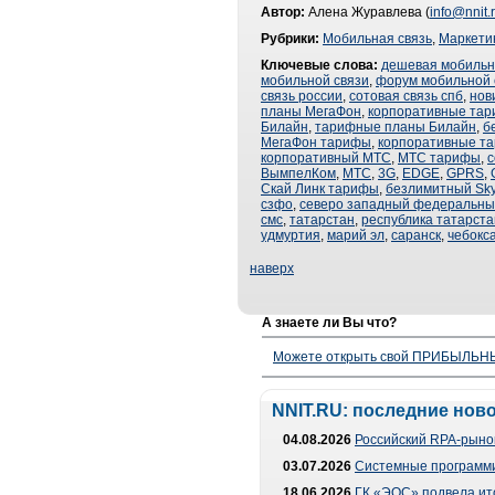
Автор:
Алена Журавлева (
info@nnit.
Рубрики:
Мобильная связь
,
Маркети
Ключевые слова:
дешевая мобильн
мобильной связи
,
форум мобильной 
связь россии
,
сотовая связь спб
,
нов
планы МегаФон
,
корпоративные та
Билайн
,
тарифные планы Билайн
,
б
МегаФон тарифы
,
корпоративные т
корпоративный МТС
,
МТС тарифы
,
с
ВымпелКом
,
МТС
,
3G
,
EDGE
,
GPRS
,
Скай Линк тарифы
,
безлимитный Sky
сзфо
,
северо западный федеральный
смс
,
татарстан
,
республика татарста
удмуртия
,
марий эл
,
саранск
,
чебокс
наверх
А знаете ли Вы что?
Можете открыть свой ПРИБЫЛЬНЫЙ
NNIT.RU: последние нов
04.08.2026
Российский RPA-рынок
03.07.2026
Системные программи
18.06.2026
ГК «ЭОС» подвела ит