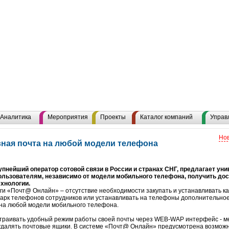
Аналитика
Мероприятия
Проекты
Каталог компаний
Управ
Нов
ная почта на любой модели телефона
нейший оператор сотовой связи в России и странах СНГ, предлагает ун
пользователям, независимо от модели мобильного телефона, получить дос
ехнологии.
и «Почт@ Онлайн» – отсутствие необходимости закупать и устанавливать ка
парк телефонов сотрудников или устанавливать на телефоны дополнительно
на любой модели мобильного телефона.
траивать удобный режим работы своей почты через WEB-WAP интерфейс - м
 удалять почтовые ящики. В системе «Почт@ Онлайн» предусмотрена возмож