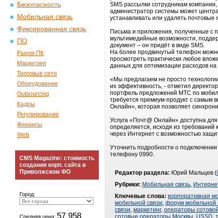
Безопасность
SMS рассылки сотрудникам компании, 
администратор системы может централ
Мобильная связь
устанавливать или удалять почтовые 
Фиксированная связь
Письма и приложения, полученные с 
мультимедийные возможности, поддер
ПО
документ – он придёт в виде SMS.
На более продвинутый телефон можно
Рынок ПК
просмотреть практически любое вложе
Маркетинг
данных для оптимизации расходов на
Торговые сети
«Мы предлагаем не просто технологи
Оборудование
их эффективность, - отметил директо
портфель предложений МТС по мобилиз
Outsourcing
требуется премиум-продукт с самым в
Кадры
Онлайн», которая позволяет синхрони
Регулирование
Услуга «Почт@ Онлайн» доступна дл
Финансы
определяется, исходя из требований
через Интернет с возможностью защи
Web
Уточнить подробности о подключении
телефону 0990.
CMS Magazine: стоимость
создания корп. сайта в
Приволжском ФО
Редактор раздела:
Юрий Мальцев (
Рубрики:
Мобильная связь
,
Интерне
Город:
Ключевые слова:
корпоративная м
мобильной связи
,
форум мобильной 
связи
,
маркетинг
,
операторы сотовой
57 958
сотовые операторы Москвы
,
USSD
,
Средняя цена: