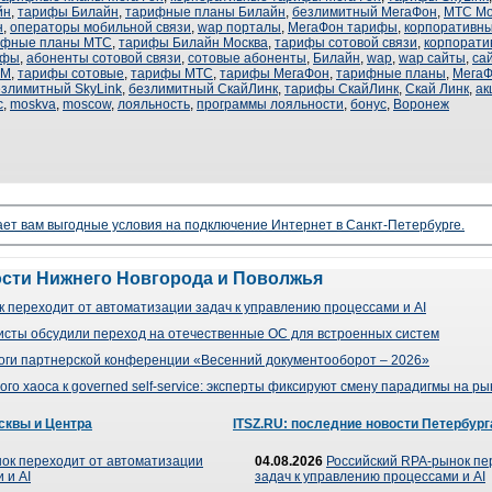
йн
,
тарифы Билайн
,
тарифные планы Билайн
,
безлимитный МегаФон
,
МТС Мо
н
,
операторы мобильной связи
,
wap порталы
,
МегаФон тарифы
,
корпоративн
ифные планы МТС
,
тарифы Билайн Москва
,
тарифы сотовой связи
,
корпорат
ифы
,
абоненты сотовой связи
,
сотовые абоненты
,
Билайн
,
wap
,
wap сайты
,
са
SM
,
тарифы сотовые
,
тарифы МТС
,
тарифы МегаФон
,
тарифные планы
,
Мега
езлимитный SkyLink
,
безлимитный СкайЛинк
,
тарифы СкайЛинк
,
Скай Линк
,
ак
с
,
moskva
,
moscow
,
лояльность
,
программы лояльности
,
бонус
,
Воронеж
ает вам выгодные условия на подключение Интернет в Санкт-Петербурге.
ости Нижнего Новгорода и Поволжья
 переходит от автоматизации задач к управлению процессами и AI
сты обсудили переход на отечественные ОС для встроенных систем
оги партнерской конференции «Весенний документооборот – 2026»
го хаоса к governed self-service: эксперты фиксируют смену парадигмы на р
сквы и Центра
ITSZ.RU: последние новости Петербург
ок переходит от автоматизации
04.08.2026
Российский RPA-рынок пе
 и AI
задач к управлению процессами и AI