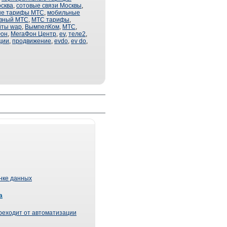
сква
,
сотовые связи Москвы
,
ые тарифы МТС
,
мобильные
ивный МТС
,
МТС тарифы
,
йты wap
,
ВымпелКом
,
МТС
,
Фон
,
МегаФон Центр
,
ev
,
теле2
,
ции
,
продвижение
,
evdo
,
ev do
,
ынке данных
а
реходит от автоматизации