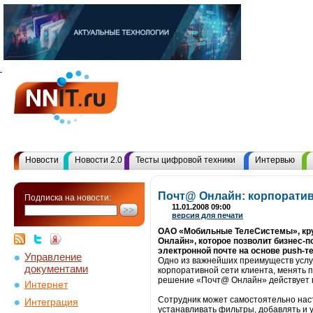
Новости
Новости 2.0
Тесты цифровой техники
Интервью
Почт@ Онлайн: корпоратив
Подписка на новости:
11.01.2008 09:00
версия для печати
ОАО «Мобильные ТелеСистемы», круп
Онлайн», которое позволит бизнес-
электронной почте на основе push-т
Управление
Одно из важнейших преимуществ услуг
документами
корпоративной сети клиента, менять 
решение «Почт@ Онлайн» действует 
Интернет
Сотрудник может самостоятельно нас
Интеграция
устанавливать фильтры, добавлять и