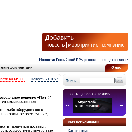
Добавить
новость
мероприятие
компанию
Новости:
Российский RPA-рынок переходит от автоматиз
ление документами
О нас
ости на MSKIT
Новости на ITSZ
Поиск:
Тесты цифровой техники
иверсальное решение «Почт@
туп к корпоративной
кое-либо оборудование в
е программное обеспечение, –
Каталог компаний
енять параметры доставки,
ность осуществлять внутренние
Кит-системс