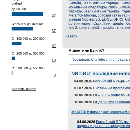
Билайн
,
безлимитные тарифы Била
рублей
мобильные операторы
,
связь Билай
До 50 000
тарифы
,
безлимитные тарифы
,
тар
МегаФон Москва
,
сотовая связь тар
97
Билайн Москва
,
3G
,
EDGE
,
GPRS
,
G
gprs интернет
,
Скай Линк тарифы
,
б
От 50 000 до 100 000
tele 2
,
теле 2
,
tele2
,
тарифы
,
sms
,
см
67
наверх
От 100 000 до 200 000
32
А знаете ли Вы что?
От 200 000 до 300 000
Провайдер CityTelecom.ru предлаг
10
От 300 000 до 500 000
NNIT.RU: последние нов
3
04.08.2026
Российский RPA-рынок
03.07.2026
Системные программи
Все типы сайтов
18.06.2026
ГК «ЭОС» подвела ит
16.06.2026
От децентрализованно
MSKIT.RU: последние новости Мо
04.08.2026
Российский RPA-рын
задач к управлению процессами