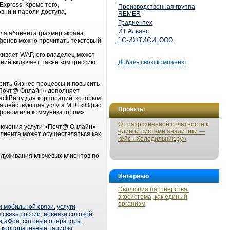
xpress. Кроме того,
Производственная группа
вни и пароли доступа,
REMER
Градиентех
ИТ Альянс
а абонента (размер экрана,
1С-ИЖТИСИ, ООО
фонов можно прочитать текстовый
ивает WAP, его владелец может
ений включает также компрессию
Добавь свою компанию
рить бизнес-процессы и повысить
 «Почт@ Онлайн» дополняет
ackBerry для корпораций, которым
сна действующая услуга МТС «Офис
Проекты
тфоном или коммуникатором».
От разрозненной отчетности к
лючения услуги «Почт@ Онлайн»
единой системе аналитики —
лиента может осуществляться как
кейс «Холодильник.ру»
служивания ключевых клиентов по
Интервью
Эволюция партнерства:
экосистема, как единый
организм
и мобильной связи
,
услуги
 связь россии
,
новинки сотовой
егаФон
,
сотовые операторы
,
,
корпоративные тарифы