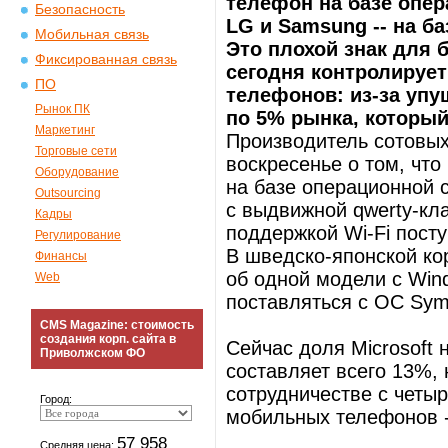
телефон на базе опер
Безопасность
LG и Samsung -- на б
Мобильная связь
Это плохой знак для 
Фиксированная связь
сегодня контролируе
ПО
телефонов: из-за упу
Рынок ПК
по 5% рынка, который
Маркетинг
Производитель сотовых
Торговые сети
воскресенье о том, чт
Оборудование
на базе операционной с
Outsourcing
с выдвижной qwerty-кл
Кадры
поддержкой Wi-Fi посту
Регулирование
В шведско-японской кор
Финансы
об одной модели с Win
Web
поставляться с ОС Sym
CMS Magazine: стоимость
создания корп. сайта в
Сейчас доля Microsoft
Приволжском ФО
составляет всего 13%,
сотрудничестве с четы
Город:
мобильных телефонов --
57 958
Средняя цена: