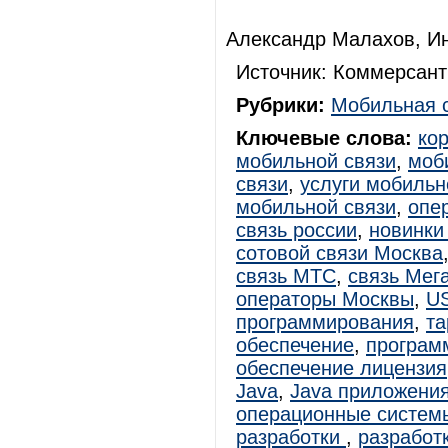
Александр Малахов, И
Источник: Коммерсант
Рубрики:
Мобильная 
Ключевые слова:
ко
мобильной связи
,
моб
связи
,
услуги мобильн
мобильной связи
,
опе
связь россии
,
новинки
сотовой связи Москва
связь МТС
,
связь Мег
операторы Москвы
,
U
программирования
,
т
обеспечение
,
программ
обеспечение лицензия
Java
,
Java приложени
операционные систем
разработки
,
разработ