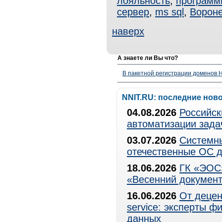
лояльность
,
программ
сервер
,
ms sql
,
Ворон
наверх
А знаете ли Вы что?
В пакетной регистрации доменов H
NNIT.RU: последние нов
04.08.2026
Российск
автоматизации зада
03.07.2026
Системны
отечественные ОС д
18.06.2026
ГК «ЭОС»
«Весенний документ
16.06.2026
От децен
service: эксперты 
данных