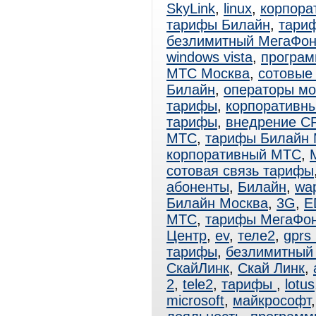
SkyLink
,
linux
,
корпора
тарифы Билайн
,
тари
безлимитный МегаФо
windows vista
,
програм
МТС Москва
,
сотовые
Билайн
,
операторы мо
тарифы
,
корпоративн
тарифы
,
внедрение C
МТС
,
тарифы Билайн 
корпоративный МТС
,
сотовая связь тарифы
абоненты
,
Билайн
,
wa
Билайн Москва
,
3G
,
E
МТС
,
тарифы МегаФо
Центр
,
ev
,
теле2
,
gprs
тарифы
,
безлимитный 
СкайЛинк
,
Скай Линк
,
2
,
tele2
,
тарифы
,
lotus
microsoft
,
майкрософт