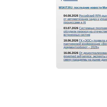
MSKIT.RU: последние новости Мо
04.08.2026
Российский RPA-рын
от автоматизации задач к упр
процессами и AI
03.07.2026
Системные програ
обсудили переход на отечеств
встроенных систем
18.06.2026
ГК «ЭОС» подвела и
партнерской конференции «Ве
документооборот – 2026»
16.06.2026
От децентрализован
governed self-service: эксперт
смену парадигмы на рынке дан