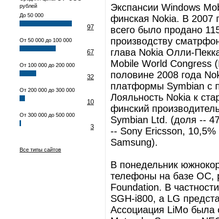
Экспансии Windows Mobi
рублей
До 50 000
финская Nokia. В 2007 
97
всего было продано 115
производству сматрфон
От 50 000 до 100 000
глава Nokia Олли-Пекк
67
Mobile World Congress 
От 100 000 до 200 000
половине 2008 года No
32
платформы Symbian с п
От 200 000 до 300 000
Лояльность Nokia к ста
10
финский производител
От 300 000 до 500 000
Symbian Ltd. (доля -- 
3
-- Sony Ericsson, 10,5% 
Samsung).
Все типы сайтов
В понедельник южноко
телефоны на базе ОС, 
Foundation. В частност
SGH-i800, а LG предст
Ассоциация LiMo была 