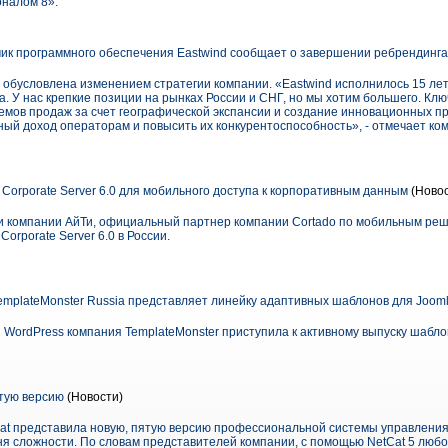
налом 8».
ик программного обеспечения Eastwind сообщает о завершении ребрендинга
обусловлена изменением стратегии компании. «Eastwind исполнилось 15 лет
. У нас крепкие позиции на рынках России и СНГ, но мы хотим большего. Кл
мов продаж за счет географической экспансии и создание инновационных пр
ый доход операторам и повысить их конкурентоспособность», - отмечает ко
Corporate Server 6.0 для мобильного доступа к корпоративным данным
(Новос
и компании АйТи, официальный партнер компании Cortado по мобильным реш
orporate Server 6.0 в России.
emplateMonster Russia представляет линейку адаптивных шаблонов для Joom
WordPress компания TemplateMonster приступила к активному выпуску шабло
тую версию
(Новости)
tCat представила новую, пятую версию профессиональной системы управлени
ня сложности. По словам представителей компании, с помощью NetCat 5 любо