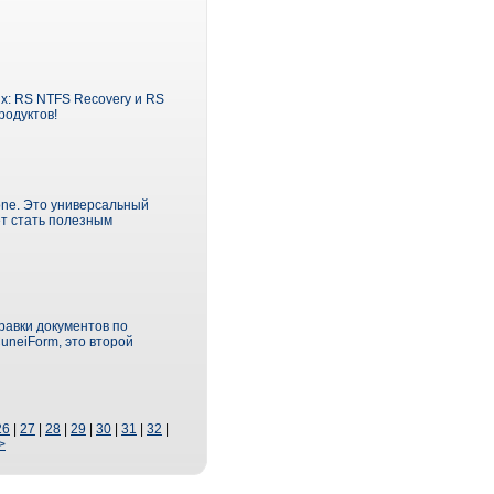
х: RS NTFS Recovery и RS
родуктов!
one. Это универсальный
ет стать полезным
равки документов по
uneiForm, это второй
26
|
27
|
28
|
29
|
30
|
31
|
32
|
>