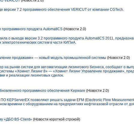
ПО VERICUT
(Новости 2.0)
де версии 7.2 программного обеспечения VERICUT от компании CGTech.
 программного продукта AutomatiCS
(Новости 2.0)
вила о выходе версии 3.2 программного продукта AutomatiCS 2011, предназн
 электротехнических систем в части КИПиА.
вление продажами» — новый модуль промышленной системы
(Новости 2.0)
р на рынке систем для автоматизации лизингового бизнеса, сообщает о вып
стемы «Хомнет Лизинг 8» — «Хомнет Лизинг Управление продажами», пред
вки и реализации лизинговых сделок.
бновленного программного обеспечения Kepware
(Новости 2.0)
ПО KEPServerEX позволяют решать задачи EFM (Electronic Flow Measurement
ьном времени с оборудованием на предприятиях нефтегазовой отрасли от до
у «ДБО BS-Client»
(Новости короткой строкой)