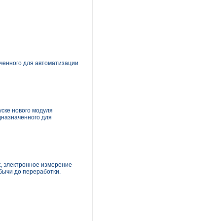
аченного для автоматизации
уске нового модуля
назначенного для
, электронное измерение
бычи до переработки.