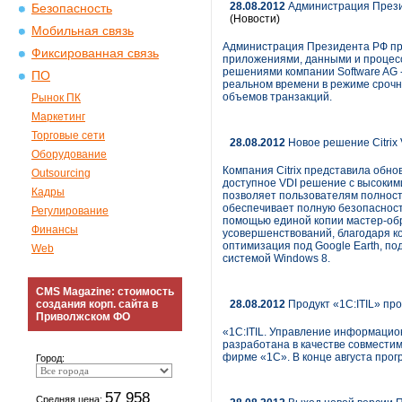
28.08.2012
Администрация Презид
Безопасность
(Новости)
Мобильная связь
Администрация Президента РФ про
Фиксированная связь
приложениями, данными и процес
решениями компании Software AG 
ПО
реальном времени в режиме срочн
объемов транзакций.
Рынок ПК
Маркетинг
Торговые сети
28.08.2012
Новое решение Citrix
Оборудование
Компания Citrix представила обновл
Outsourcing
доступное VDI решение с высоким
Кадры
позволяет пользователям полность
обеспечивает полную безопасност
Регулирование
помощью единой копии мастер-обра
Финансы
усовершенствований, благодаря ко
оптимизация под Google Earth, по
Web
системой Windows 8.
CMS Magazine: стоимость
создания корп. сайта в
28.08.2012
Продукт «1С:ITIL» п
Приволжском ФО
«1C:ITIL. Управление информацио
разработана в качестве совмести
фирме «1С». В конце августа про
Город:
57 958
Средняя цена: