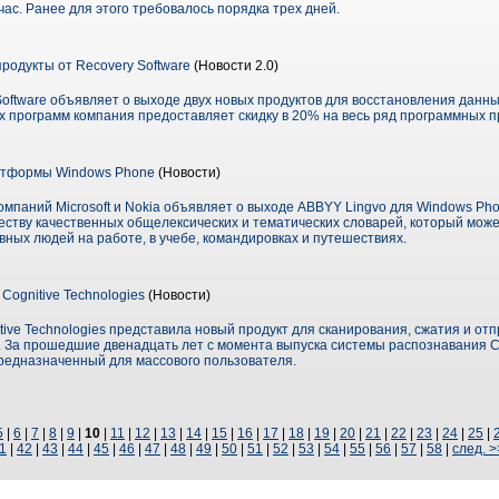
час. Ранее для этого требовалось порядка трех дней.
одукты от Recovery Software
(Новости 2.0)
oftware объявляет о выходе двух новых продуктов для восстановления данны
ых программ компания предоставляет скидку в 20% на весь ряд программных п
атформы Windows Phone
(Новости)
мпаний Microsoft и Nokia объявляет о выходе ABBYY Lingvo для Windows Ph
еству качественных общелексических и тематических словарей, который мож
ных людей на работе, в учебе, командировках и путешествиях.
ognitive Technologies
(Новости)
tive Technologies представила новый продукт для сканирования, сжатия и отп
. За прошедшие двенадцать лет с момента выпуска системы распознавания C
редназначенный для массового пользователя.
5
|
6
|
7
|
8
|
9
|
10
|
11
|
12
|
13
|
14
|
15
|
16
|
17
|
18
|
19
|
20
|
21
|
22
|
23
|
24
|
25
|
1
|
42
|
43
|
44
|
45
|
46
|
47
|
48
|
49
|
50
|
51
|
52
|
53
|
54
|
55
|
56
|
57
|
58
|
след. >