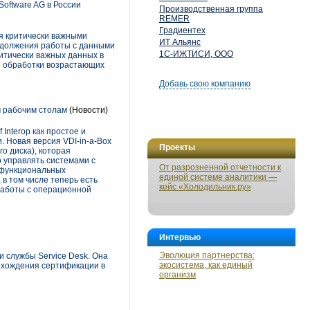
oftware AG в России
Производственная группа
REMER
Градиентех
я критически важными
ИТ Альянс
одолжения работы с данными
1С-ИЖТИСИ, ООО
итически важных данных в
я обработки возрастающих
Добавь свою компанию
м рабочим столам
(Новости)
 Interop как простое и
 Новая версия VDI-in-a-Box
Проекты
о диска), которая
 управлять системами с
От разрозненной отчетности к
о функциональных
единой системе аналитики —
в том числе теперь есть
кейс «Холодильник.ру»
 работы с операционной
Интервью
Эволюция партнерства:
 службы Service Desk. Она
экосистема, как единый
рохождения сертификации в
организм