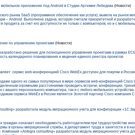
 мобильное приложение под Android в Студии Артемия Лебедева
(Новости)
ского рынка SaaS (программное обеспечение как услуга), вывела на рынок м
рм – Android. Выполнена задача, которую считали приоритетной и разработч
 продукта за счет его доступности не только с компьютеров, но и с мобильны
ние по управлению проектами
(Новости)
разработано решение для полноценного управления проектами в рамках E
ость календарного планирования и ведения единого реестра проектов.
вляет: сервис web-конференциий Cisco WebEx доступен для покупки в Росси
продажи одного из самых популярных в мире сервисов web-конференций Cisco
зделенным огромными расстояниями проводить встречи, конференции, трени
 как с вашего персонального компьютера, так и с любого мобильного устройст
одажам сервиса WebEx в России является Золотой партнер Cisco компания CT
nsulting» разработала модуль миграционного учета для конфигурации «1С:З
х граждан означает необходимость работодателем при трудоустройстве ино
мы в органы миграционной службы, в департамент труда и занятости и в нал
. Компания «Antegra consulting» разработала модуль миграционного учета д