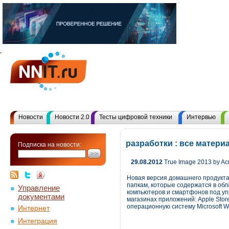
Новости
Новости 2.0
Тесты цифровой техники
Интервью
разработки : все матер
Подписка на новости:
29.08.2012
True Image 2013 by A
Новая версия домашнего продукта 
папкам, которые содержатся в об
Управление
компьютеров и смартфонов под уп
документами
магазинах приложений: Apple Store
операционную систему Microsoft W
Интернет
Интеграция