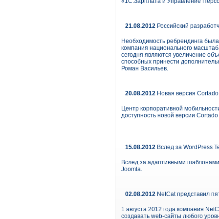
«1С:Зарплата и Управление Персо
21.08.2012
Российский разработч
Необходимость ребрендинга была 
компания национального масштаба
сегодня являются увеличение объе
способных принести дополнительн
Роман Васильев.
20.08.2012
Новая версия Cortado 
Центр корпоративной мобильност
доступность новой версии Cortado C
15.08.2012
Вслед за WordPress T
Вслед за адаптивными шаблонами 
Joomla.
02.08.2012
NetCat представил пя
1 августа 2012 года компания Ne
создавать web-сайты любого уров