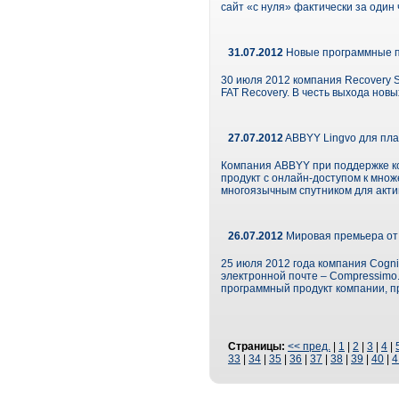
сайт «с нуля» фактически за один 
31.07.2012
Новые программные пр
30 июля 2012 компания Recovery S
FAT Recovery. В честь выхода нов
27.07.2012
ABBYY Lingvo для пл
Компания ABBYY при поддержке ко
продукт с онлайн-доступом к множ
многоязычным спутником для актив
26.07.2012
Мировая премьера от C
25 июля 2012 года компания Cogni
электронной почте – Compressimo
программный продукт компании, п
Страницы:
<< пред.
|
1
|
2
|
3
|
4
|
33
|
34
|
35
|
36
|
37
|
38
|
39
|
40
|
4