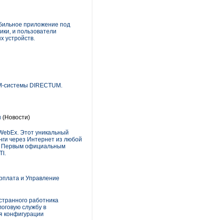
обильное приложение под
ики, и пользователи
х устройств.
CM-системы DIRECTUM.
и
(Новости)
 WebEx. Этот уникальный
нги через Интернет из любой
ва. Первым официальным
I.
арплата и Управление
странного работника
оговую службу в
ля конфигурации