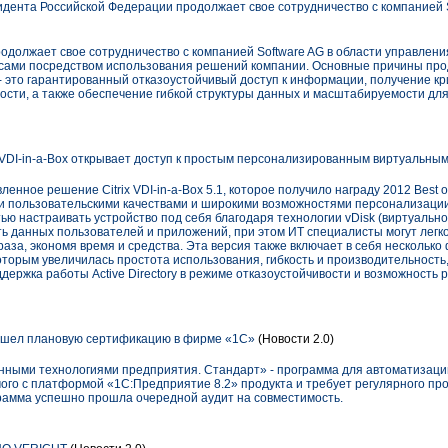
ента Российской Федерации продолжает свое сотрудничество с компанией S
должает свое сотрудничество с компанией Software AG в области управлени
сами посредством использования решений компании. Основные причины пр
- это гарантированный отказоустойчивый доступ к информации, получение кр
ости, а также обеспечение гибкой структуры данных и масштабируемости дл
 VDI-in-a-Box открывает доступ к простым персонализированным виртуальны
енное решение Citrix VDI-in-a-Box 5.1, которое получило награду 2012 Best of
и пользовательскими качествами и широкими возможностями персонализации.
ю настраивать устройство под себя благодаря технологии vDisk (виртуальног
ь данных пользователей и приложений, при этом ИТ специалисты могут легко
за, экономя время и средства. Эта версия также включает в себя нескольк
торым увеличилась простота использования, гибкость и производительность, 
ддержка работы Active Directory в режиме отказоустойчивости и возможность
рошел плановую сертификацию в фирме «1С»
(Новости 2.0)
нными технологиями предприятия. Стандарт» - программа для автоматизации
мого с платформой «1С:Предприятие 8.2» продукта и требует регулярного п
грамма успешно прошла очередной аудит на совместимость.