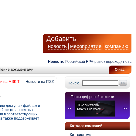
Добавить
новость
мероприятие
компанию
Новости:
Российский RPA-рынок переходит от автомат
ление документами
О нас
и на MSKIT
Новости на ITSZ
Поиск:
)
Тесты цифровой техники
цию доступа к файлам и
ройств (планшетных
ия в соответствующих
nis также поддерживает
Каталог компаний
Кит-системс