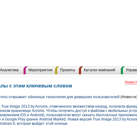
Аналитика
Мероприятия
Проекты
Каталог компаний
Управ
Новост
иалы с этим ключевым словом
cronis открывает облачные технологии для домашних пользователей
(Новости
True Image 2013 by Acronis, отмеченного множеством наград, получила функ
лачном хранилище Acronis. Чтобы получить доступ к файлам с мобильных уст
равлением iOS и Android), пользователи могут скачать бесплатные приложен
 и Google Play (ранее Android Market). Новая версия True Image 2013 by Acro
indows 8, которая выйдет этой осенью.