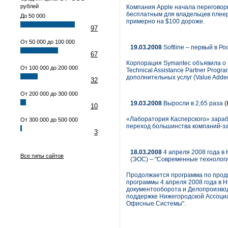
рублей
Компания Apple начала переговор
бесплатным для владельцев плееро
До 50 000
примерно на $100 дороже.
97
От 50 000 до 100 000
19.03.2008
Softline – первый в Р
67
Корпорация Symantec объявила о т
От 100 000 до 200 000
Technical Assistance Partner Pro
дополнительных услуг (Value Added
32
От 200 000 до 300 000
19.03.2008
Выросли в 2,65 раза
(
10
«Лаборатория Касперского» зараб
От 300 000 до 500 000
переход большинства компаний-за
3
18.03.2008
4 апреля 2008 года в
Все типы сайтов
(ЭОС) – "Современные технологи
Продолжается программа по продв
программы 4 апреля 2008 года в 
документооборота и Делопроизвод
поддержке Нижегородской Ассоци
Офисные Системы".