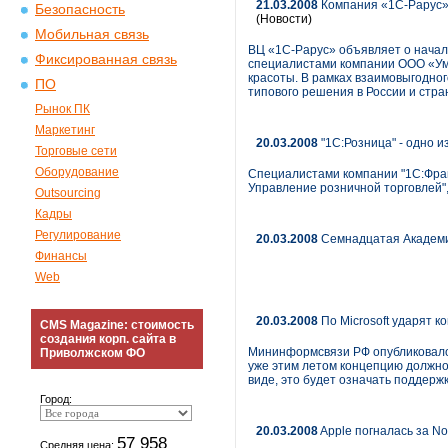
21.03.2008
Компания «1С-Рарус» 
Безопасность
(Новости)
Мобильная связь
ВЦ «1С-Рарус» объявляет о нача
Фиксированная связь
специалистами компании ООО «Ум
красоты. В рамках взаимовыгодно
ПО
типового решения в России и стра
Рынок ПК
Маркетинг
20.03.2008
"1С:Розница" - одно и
Торговые сети
Оборудование
Специалистами компании "1С:Франч
Управление розничной торговлей",
Outsourcing
Кадры
Регулирование
20.03.2008
Семнадцатая Академия
Финансы
Web
20.03.2008
По Microsoft ударят к
CMS Magazine: стоимость
создания корп. сайта в
Мининформсвязи РФ опубликовало 
Приволжском ФО
уже этим летом концепцию должно
виде, это будет означать поддерж
Город:
20.03.2008
Apple погналась за No
57 958
Средняя цена: