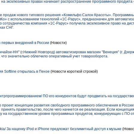
на эксклюзивных правах начинает распространение программного продукта
ле продаж нового типового решения «Комильфо:Салон Красоты». Программны
Ко» с использованием технологий «1С-Рарус», предназначен для автоматиз
го сотрудничества компания «1С-Рарус» получила эксклюзивное право на ди
нах СНГ.
з первых внедрений в России
(Новости)
айзи-НН" (г.Нижний Новгород) автоматизирован магазин "Венеция" (г. Дзержи
 что значительно облегчило оперативный учет товарооборота.
 Softline открылась в Пензе
(Новости короткой строкой)
онтрпрограммированием/ ПО его конкурентов будут продвигать на государств
проект концепции развития свободного программного обеспечения в России.
 принять правительство, после чего начнется ее реализация. Если концепци
ку на государственном уровне программных продуктов, конкурирующих с ПО от 
kia/ За наценку iPod и iPhone предложат безлимитный доступ к музыке
(Новос