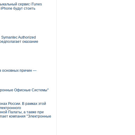
ыкальный сервис iTunes
iPhone будут стоить
 Symantec Authorized
предполагает оказание
из основных причин —
ктронные Офисные Системы"
ах России. В рамках этой
лектронного
ной Палаты, а также при
пает компания "Электронные