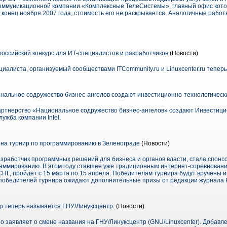
екоммуникационной компании «Комплексные ТелеСистемы», главный офис кото
о конец ноября 2007 года, стоимость его не раскрывается. Аналогичные рабо
оссийский конкурс для ИТ-специалистов и разработчиков
(Новости)
циалиста, организуемый сообществами ITCommunity.ru и Linuxcenter.ru тепер
циональное содружество бизнес-ангелов создают инвестиционно-технологическ
е партнерство «Национальное содружество бизнес-ангелов» создают Инвестиц
ужба компании Intel.
а турнир по программированию в Зеленограде
(Новости)
работчик программных решений для бизнеса и органов власти, стала спонс
раммированию. В этом году ставшее уже традиционным интернет-соревнова
 СНГ, пройдет с 15 марта по 15 апреля. Победителям турнира будут вручены
победителей турнира ожидают дополнительные призы от редакции журнала 
р теперь называется ГНУ/Линуксцентр.
(Новости)
 заявляет о смене названия на ГНУ/Линуксцентр (GNU/Linuxcenter). Добавл