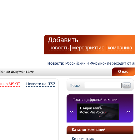
Добавить
новость
мероприятие
компанию
Новости:
Российский RPA-рынок переходит от автомати
ление документами
О нас
и на MSKIT
Новости на ITSZ
Поиск:
Тесты цифровой техники
Каталог компаний
Кит-системс