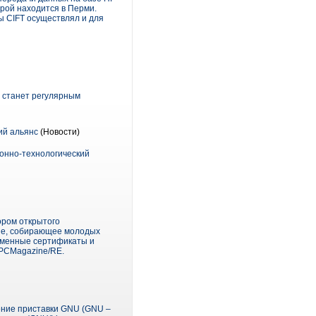
рой находится в Перми.
ты CIFT осуществлял и для
ь станет регулярным
ий альянс
(Новости)
ионно-технологический
ором открытого
ние, собирающее молодых
 именные сертификаты и
PCMagazine/RE.
ение приставки GNU (GNU –