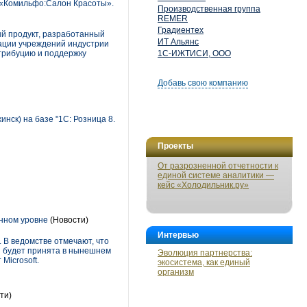
 «Комильфо:Салон Красоты».
Производственная группа
REMER
Градиентех
й продукт, разработанный
ИТ Альянс
ации учреждений индустрии
стрибуцию и поддержку
1С-ИЖТИСИ, ООО
Добавь свою компанию
нск) на базе "1С: Розница 8.
Проекты
От разрозненной отчетности к
единой системе аналитики —
кейс «Холодильник.ру»
енном уровне
(Новости)
Интервью
 В ведомстве отмечают, что
я будет принята в нынешнем
Эволюция партнерства:
Microsoft.
экосистема, как единый
организм
ти)