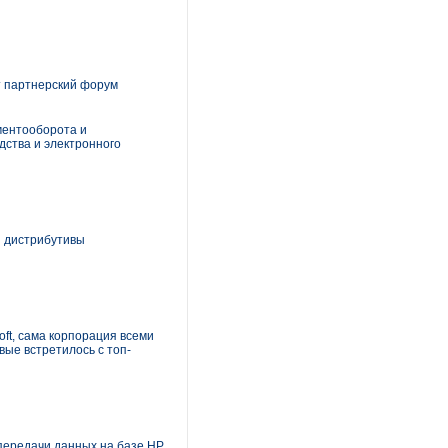
т партнерский форум
ментооборота и
дства и электронного
и дистрибутивы
ft, сама корпорация всеми
вые встретилось с топ-
 передачи данных на базе HP