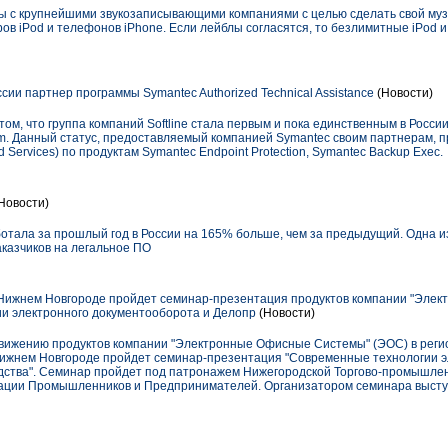
ы с крупнейшими звукозаписывающими компаниями с целью сделать свой муз
в iPod и телефонов iPhone. Если лейблы согласятся, то безлимитные iPod и 
оссии партнер программы Symantec Authorized Technical Assistance
(Новости)
ом, что группа компаний Softline стала первым и пока единственным в России
gram. Данный статус, предоставляемый компанией Symantec своим партнерам, 
 Services) по продуктам Symantec Endpoint Protection, Symantec Backup Exec.
Новости)
отала за прошлый год в России на 165% больше, чем за предыдущий. Одна 
казчиков на легальное ПО
 Нижнем Новгороде пройдет семинар-презентация продуктов компании "Эле
и электронного документооборота и Делопр
(Новости)
ижению продуктов компании "Электронные Офисные Системы" (ЭОС) в регион
Нижнем Новгороде пройдет семинар-презентация "Современные технологии э
ства". Семинар пройдет под патронажем Нижегородской Торгово-промышлен
ации Промышленников и Предпринимателей. Организатором семинара высту