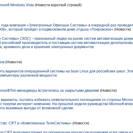
osoft Windows Vista
(Новости короткой строкой)
8 года компания «Электронные Офисные Системы» в очередной раз проводи
08», который пройдет в подмосковном доме отдыха «Покровское»
(Новости)
Системы» (ЭОС) – признанный лидер на рынке систем автоматизации доку
 российский производитель и поставщик систем автоматизации делопроизво
а, архивного дела и хранения электронных документов.
ков
(Новости)
ять вариантов операционной системы на базе Linux для российских школ. Эт
 компьютеры различной мощности.
rosoft/Топ-менеджеры встретились за закрытыми дверями
(Новости)
 варианты, пытаясь избежать нежелательного поглощения со стороны Microso
с покупки интернет-компании. На прошлой неделе руководст­во Microsoft впер
ить взаимные выгоды от возможной сделки.
ство. CIFT и «Комплексные ТелеСистемы»
(Новости)
ор CIFT выполнил проект по организации процессов поддержки услуг связи и