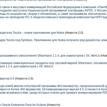
во связи и массовых коммуникаций Российской Федерациив и компания «Пин
созданию прототипа Национальной программной платформы (НПП). У России
реды их разработки, сборки и обновления, а также программное обеспечение
ваны на свободном ПО. К общесистемным и прикладным компонентам НПП бу
дители Toozla – новое приложение для Nokia
(Новости 2.0)
дов Toozla под Symbian. Приложение для Nokia получило ряд доработок, но
рограммного обеспечения Shturmann 1.1.4. для навигаторов с ОС WinCe
(Нов
скающая навигационные продукты под торговой маркой Shturmann, объявляе
nn 1.1.4. для навигаторов с ОС WinCe.
вертер 6.5
(Новости 2.0)
оде новой версии популярной программы Фотоконвертер, предназначенной д
вается более 400 форматов). Оптимизированная версия 6.5 отличается бол
выми возможностями, среди которых плагин для прямого конвертирования P
Oracle Enterprise Pack for Eclipse
(Новости)