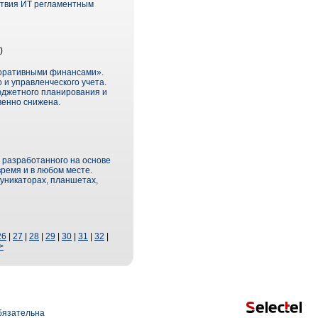
ствия ИТ регламентным
)
поративными финансами».
и управленческого учета.
юджетного планирования и
венно снижена.
, разработанного на основе
ремя и в любом месте.
уникаторах, планшетах,
26
|
27
|
28
|
29
|
30
|
31
|
32
|
>
язательна