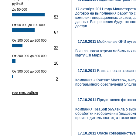
рублей
17 октября 2011 года Министерст
До 50 000
договор на выполнения работ по 
97
комплект операционных систем, с
данных. Все решения будут осно
От 50 000 до 100 000
доступ.
67
От 100 000 до 200 000
17.10.2011
Мобильные GPS путево
32
Вышла новая версия мобильных ги
карту Osi Maps.
От 200 000 до 300 000
10
17.10.2011
Вышла новая версия п
От 300 000 до 500 000
3
Компания «Контент Мастер», выпу
программного обеспечения Shturma
Все типы сайтов
17.10.2011
Представлен фотокон
Компания ReaSoft объявила о вых
обработки изображений (поддержи
производительностью, а также но
17.10.2011
Oracle совершенствует 