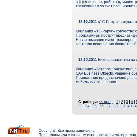
эффективность работы администра
требованиям за счет расширения 
12.10.2011
«1C-Рарус» выпускае
Компания «1C-Рарус» совместно 
Программный продукт предназначе
Новая редакция имеет расширенн
контроля исполнения бюджетов. С
12.10.2011
Бизнес-аналитика на 
Компания «Астерос Консалтинг» об
SAP Business Objects. Решение о
Приложение предназначено для ра
мобильных телефонах.
Страницы:
<< пред.
|
1
|
2
|
3
|
4
|
33
|
34
|
35
|
36
|
37
|
38
|
39
|
40
|
4
Copyright . Все права защищены
При полном или частичном использовании материалов с