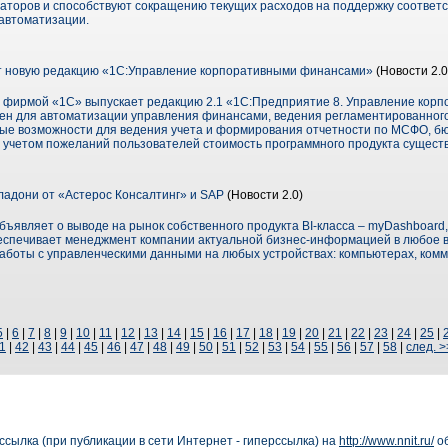
торов и способствуют сокращению текущих расходов на поддержку соответ
автоматизации.
т новую редакцию «1С:Управление корпоративными финансами»
(Новости 2.0
с фирмой «1С» выпускает редакцию 2.1 «1С:Предприятие 8. Управление кор
н для автоматизации управления финансами, ведения регламентированного 
ые возможности для ведения учета и формирования отчетности по МСФО, б
 учетом пожеланий пользователей стоимость программного продукта сущест
ладони от «Астерос Консалтинг» и SAP
(Новости 2.0)
ъявляет о выводе на рынок собственного продукта BI-класса – myDashboard
беспечивает менеджмент компании актуальной бизнес-информацией в любое в
боты с управленческими данными на любых устройствах: компьютерах, комм
5
|
6
|
7
|
8
|
9
|
10
|
11
|
12
|
13
|
14
|
15
|
16
|
17
|
18
|
19
|
20
|
21
|
22
|
23
|
24
|
25
|
1
|
42
|
43
|
44
|
45
|
46
|
47
|
48
|
49
|
50
|
51
|
52
|
53
|
54
|
55
|
56
|
57
|
58
|
след. >
сылка (при публикации в сети Интернет - гиперссылка) на
http://www.nnit.ru/
об