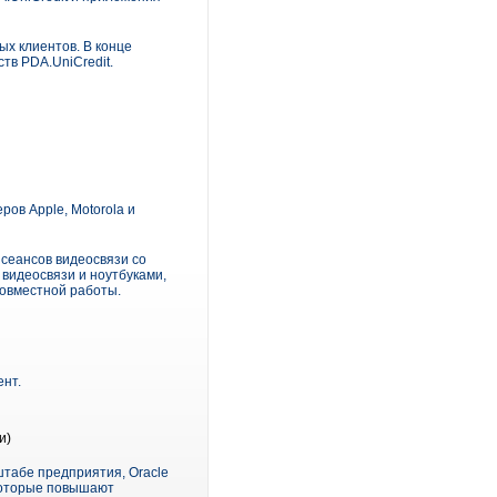
х клиентов. В конце
тв PDA.UniCredit.
ов Apple, Motorola и
сеансов видеосвязи со
видеосвязи и ноутбуками,
совместной работы.
ент.
и)
табе предприятия, Oracle
 которые повышают