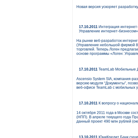
Новая версия ускоряет разработку
17.10.2011
Интеграция интернет-
Управление интернет-бизнесом»
На рынке веб-разработок интерне
(Управление небольшой фирмой 8)
торговлей. Теперь Логен предлаг
основе программы «Логен: Управл
17.10.2011
TeamLab Мобильные До
Ascensio System SIA, компания-р
версию модуля “Документы”, позв
веб-офисе TeamLab с мобильных ус
17.10.2011
К вопросу о национа
14 октября 2011 года в Москве с
(НПП). В апреле текущего года Пр
данный проект 490 млн рублей (око
13.10.2011
ЮниКредит Банк сущес