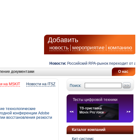
Добавить
новость
мероприятие
компанию
Новости:
Российский RPA-рынок переходит от автомат
ление документами
О нас
и на MSKIT
Новости на ITSZ
Поиск:
Тесты цифровой техники
ие технологические
жегодной конференции Adobe
гии восстановления резкости
Каталог компаний
Кит-системс