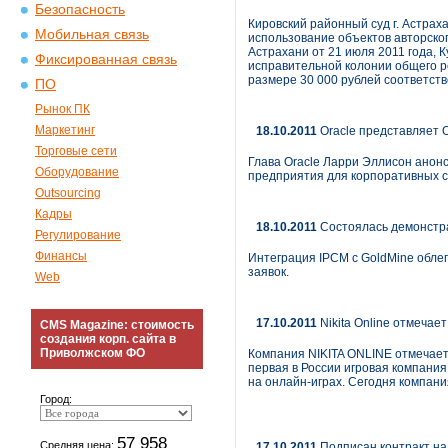
Безопасность
Кировский районный суд г. Астраха
Мобильная связь
использование объектов авторског
Астрахани от 21 июля 2011 года, 
Фиксированная связь
исправительной колонии общего ре
размере 30 000 рублей соответств
ПО
Рынок ПК
Маркетинг
18.10.2011
Oracle представляет O
Торговые сети
Глава Oracle Ларри Эллисон анонс
Оборудование
предприятия для корпоративных с
Outsourcing
Кадры
18.10.2011
Состоялась демонстра
Регулирование
Финансы
Интеграция IPCM с GoldMine обле
заявок.
Web
17.10.2011
Nikita Online отмечае
CMS Magazine: стоимость
создания корп. сайта в
Приволжском ФО
Компания NIKITA ONLINE отмечает
первая в России игровая компания
на онлайн-играх. Сегодня компани
Город:
57 958
Средняя цена:
17.10.2011
Подписан контракт н