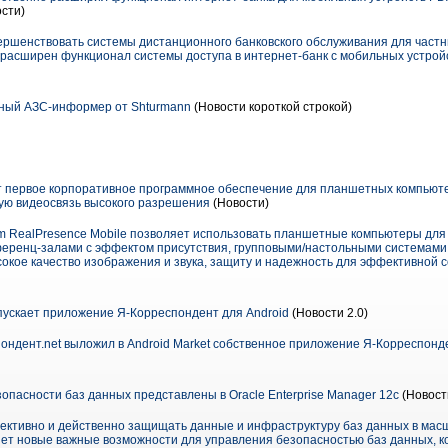
сти)
ршенствовать системы дистанционного банковского обслуживания для частны
 расширен функционал системы доступа в интернет-банк с мобильных устройс
ный АЗС-информер от Shturmann
(Новости короткой строкой)
 первое корпоративное программное обеспечение для планшетных компьютер
ую видеосвязь высокого разрешения
(Новости)
 RealPresence Mobile позволяет использовать планшетные компьютеры для 
ренц-залами с эффектом присутствия, групповыми/настольными системами 
сокое качество изображения и звука, защиту и надежность для эффективной 
пускает приложение Я-Корреспондент для Android
(Новости 2.0)
пондент.net выложил в Android Market собственное приложение Я-Корреспонд
пасности баз данных представлены в Oracle Enterprise Manager 12c
(Новост
ктивно и действенно защищать данные и инфраструктуру баз данных в масш
ляет новые важные возможности для управления безопасностью баз данных,