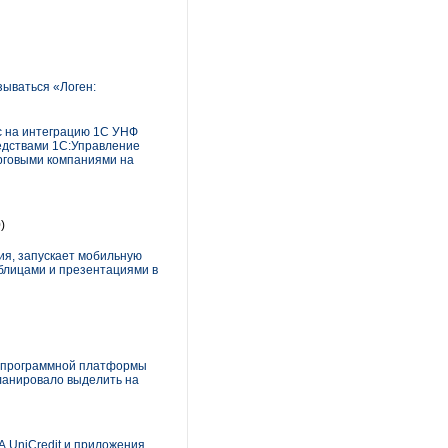
зываться «Логен:
с на интеграцию 1С УНФ
редствами 1С:Управление
орговыми компаниями на
)
ия, запускает мобильную
блицами и презентациями в
й программной платформы
планировало выделить на
.UniCredit и приложения