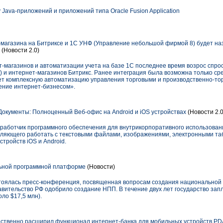
 Java-приложений и приложений типа Oracle Fusion Application
магазина на Битриксе и 1С УНФ (Управление небольшой фирмой 8) будет на
(Новости 2.0)
т-магазинов и автоматизации учета на базе 1С последнее время возрос спро
 и интернет-магазинов Битрикс. Ранее интеграция была возможна только с
ает комплексную автоматизацию управления торговыми и производственно-т
ение интернет-бизнесом».
кументы: Полноценный Веб-офис на Android и iOS устройствах
(Новости 2.0
азработчик программного обеспечения для внутрикорпоративного использован
оляющего работать с текстовыми файлами, изображениями, электронными та
тройств iOS и Android.
льной программной платформе
(Новости)
остоялась пресс-конференция, посвященная вопросам создания национально
авительство РФ одобрило создание НПП. В течение двух лет государство за
ло $17,5 млн).
твенно расширил функционал интернет-банка для мобильных устройств PDA