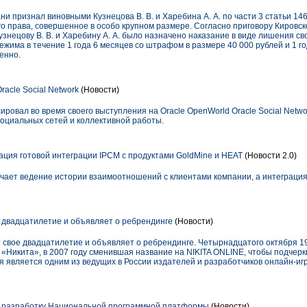
ни признал виновными Кузнецова В. В. и Харебина А. А. по части 3 статьи 14
о права, совершенное в особо крупном размере. Согласно приговору Кировско
Кузнецову В. В. и Харебину А. А. было назначено наказание в виде лишения с
жима в течение 1 года 6 месяцев со штрафом в размере 40 000 рублей и 1 г
енно.
racle Social Network
(Новости)
ировал во время своего выступления на Oracle OpenWorld Oracle Social Netw
оциальных сетей и коллективной работы.
ция готовой интеграции IPCM с продуктами GoldMine и HEAT
(Новости 2.0)
гчает ведение истории взаимоотношений с клиентами компании, а интеграция
т двадцатилетие и объявляет о ребрендинге
(Новости)
 свое двадцатилетие и объявляет о ребрендинге. Четырнадцатого октября 1
 «Никита», в 2007 году сменившая название на NIKITA ONLINE, чтобы подчер
я является одним из ведущих в России издателей и разработчиков онлайн-игр
а разработку Национальной программной платформы
(Новости)