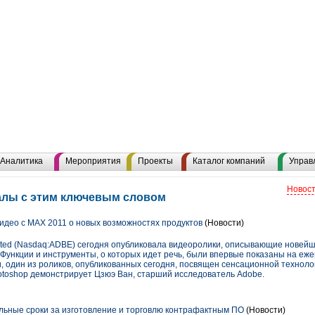
Аналитика
Мероприятия
Проекты
Каталог компаний
Управ
Новост
иалы с этим ключевым словом
идео c MAX 2011 о новых возможностях продуктов
(Новости)
ated (Nasdaq:ADBE) сегодня опубликовала видеоролики, описывающие новейш
 Функции и инструменты, о которых идет речь, были впервые показаны на е
, один из роликов, опубликованных сегодня, посвящен сенсационной техноло
otoshop демонстрирует Цзюэ Ван, старший исследователь Adobe.
ьные сроки за изготовление и торговлю контрафактным ПО
(Новости)