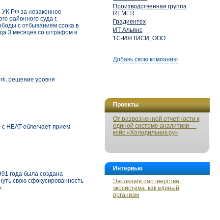
Производственная группа
6 УК РФ за незаконное
REMER
го районного суда г.
Градиентех
вободы с отбыванием срока в
ИТ Альянс
ода 3 месяцев со штрафом в
1С-ИЖТИСИ, ООО
Добавь свою компанию
ork, решение уровня
Проекты
От разрозненной отчетности к
единой системе аналитики —
 с HEAT облегчает прием
кейс «Холодильник.ру»
Интервью
991 года была создана
кнуть свою сфокусированность
Эволюция партнерства:
.
экосистема, как единый
организм