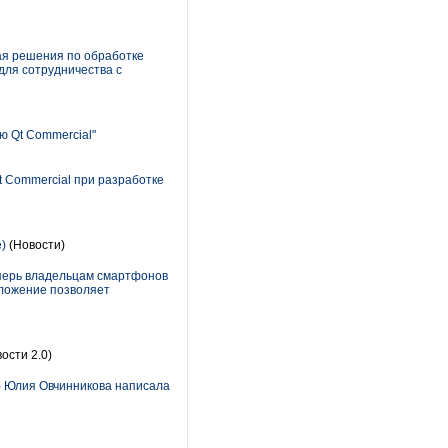
ая решения по обработке
для сотрудничества с
 Qt Commercial"
t Commercial при разработке
)
(Новости)
еперь владельцам смартфонов
иложение позволяет
ости 2.0)
) Юлия Овчинникова написала