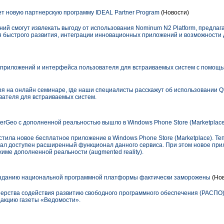
 новую партнерскую программу IDEAL Partner Program
(Новости)
ий смогут извлекать выгоду от использования Nominum N2 Platform, предлаг
быстрого развития, интеграции инновационных приложений и возможности 
приложений и интерфейса пользователя для встраиваемых систем с помощью
я на онлайн семинаре, где наши специалисты расскажут об использовании Q
ателя для встраиваемых систем.
erGeo с дополненной реальностью вышло в Windows Phone Store (Marketplace
стила новое бесплатное приложение в Windows Phone Store (Marketplace). Т
ал доступен расширенный функционал данного сервиса. При этом новое пр
жиме дополненной реальности (augmented reality).
зданию национальной программной платформы фактически заморожены
(Нов
ерства содействия развитию свободного программного обеспечения (РАСПО
акцию газеты «Ведомости».