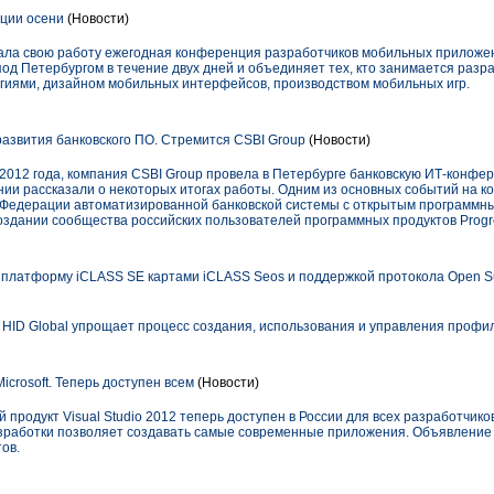
иции осени
(Новости)
чала свою работу ежегодная конференция разработчиков мобильных приложен
под Петербургом в течение двух дней и объединяет тех, кто занимается раз
гиями, дизайном мобильных интерфейсов, производством мобильных игр.
азвития банковского ПО. Стремится CSBI Group
(Новости)
 2012 года, компания CSBI Group провела в Петербурге банковскую ИТ-конфе
нии рассказали о некоторых итогах работы. Одним из основных событий на 
 Федерации автоматизированной банковской системы с открытым программным
здании сообщества российских пользователей программных продуктов Progre
 платформу iCLASS SE картами iCLASS Seos и поддержкой протокола Open Sup
 HID Global упрощает процесс создания, использования и управления профи
Microsoft. Теперь доступен всем
(Новости)
ый продукт Visual Studio 2012 теперь доступен в России для всех разработчико
зработки позволяет создавать самые современные приложения. Объявление
ов.