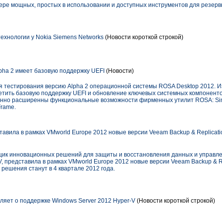
ере мощных, простых в использовании и доступных инструментов для резерв
ехнологии у Nokia Siemens Networks
(Новости короткой строкой)
pha 2 имеет базовую поддержку UEFI
(Новости)
тестирования версию Alpha 2 операционной системы ROSA Desktop 2012. И
метить базовую поддержку UEFI и обновление ключевых системных компоненто
енно расширенны функциональные возможности фирменных утилит ROSA: Sim
Frame.
тавила в рамках VMworld Europe 2012 новые версии Veeam Backup & Replicat
вщик инновационных решений для защиты и восстановления данных и управл
V, представила в рамках VMworld Europe 2012 новые версии Veeam Backup & Re
 решения станут в 4 квартале 2012 года.
ляет о поддержке Windows Server 2012 Hyper-V
(Новости короткой строкой)