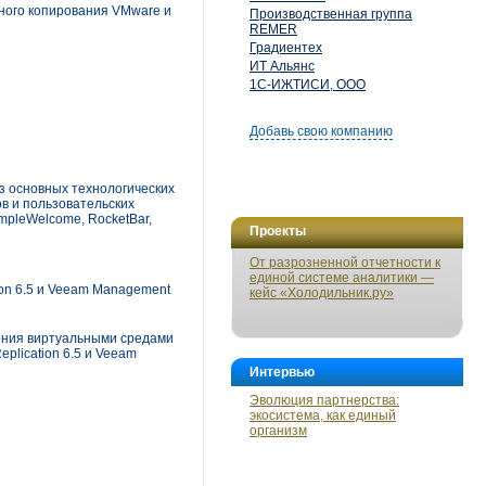
ного копирования VMware и
Производственная группа
REMER
Градиентех
ИТ Альянс
1С-ИЖТИСИ, ООО
Добавь свою компанию
з основных технологических
в и пользовательских
pleWelcome, RocketBar,
Проекты
От разрозненной отчетности к
единой системе аналитики —
ion 6.5 и Veeam Management
кейс «Холодильник.ру»
ения виртуальными средами
plication 6.5 и Veeam
Интервью
Эволюция партнерства:
экосистема, как единый
организм