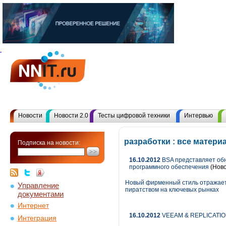
Новости
Новости 2.0
Тесты цифровой техники
Интервью
разработки : все матер
Подписка на новости:
16.10.2012
BSA представляет об
программного обеспечения
(Ново
Новый фирменный стиль отражает 
Управление
пиратством на ключевых рынках
документами
Интернет
16.10.2012
VEEAM & REPLICATION
Интеграция