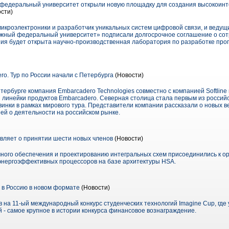
федеральный университет открыли новую площадку для создания высокоинт
ости)
микроэлектроники и разработчик уникальных систем цифровой связи, и ведущ
Южный федеральный университет» подписали долгосрочное соглашение о сотр
ения будет открыта научно-производственная лаборатория по разработке про
ro. Тур по России начали с Петербурга
(Новости)
Петербурге компания Embarcadero Technologies совместно с компанией Softlin
линейки продуктов Embarcadero. Северная столица стала первым из российс
инки в рамках мирового тура. Представители компании рассказали о новых в
й о деятельности на российском рынке.
ляет о принятии шести новых членов
(Новости)
ного обеспечения и проектированию интегральных схем присоединились к ор
 энергоэффективных процессоров на базе архитектуры HSA.
 в Россию в новом формате
(Новости)
 на 11-ый международный конкурс студенческих технологий Imagine Cup, где
й - самое крупное в истории конкурса финансовое вознаграждение.