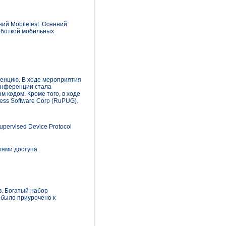
ий Mobilefest. Осенний
работкой мобильных
ренцию. В ходе мероприятия
конференции стала
 кодом. Кроме того, в ходе
ss Software Corp (RuPUG).
ervised Device Protocol
лями доступа
в. Богатый набор
 было приурочено к