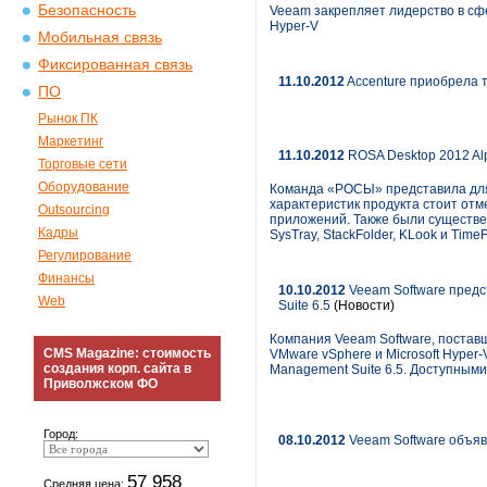
Безопасность
Veeam закрепляет лидерство в сф
Hyper-V
Мобильная связь
Фиксированная связь
11.10.2012
Accenture приобрела т
ПО
Рынок ПК
Маркетинг
11.10.2012
ROSA Desktop 2012 Al
Торговые сети
Оборудование
Команда «РОСЫ» представила для 
характеристик продукта стоит от
Outsourcing
приложений. Также были существ
Кадры
SysTray, StackFolder, KLook и Time
Регулирование
Финансы
10.10.2012
Veeam Software предс
Web
Suite 6.5
(Новости)
Компания Veeam Software, поста
CMS Magazine: стоимость
VMware vSphere и Microsoft Hyper-
создания корп. сайта в
Management Suite 6.5. Доступными
Приволжском ФО
Город:
08.10.2012
Veeam Software объяв
57 958
Средняя цена: