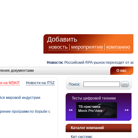
Добавить
новость
мероприятие
компанию
Новости:
Российский RPA-рынок переходит от автомат
ление документами
О нас
и на MSKIT
Новости на ITSZ
Поиск:
ся мировой индустрии
Тесты цифровой техники
рение программ по борьбе с
Каталог компаний
Кит-системс