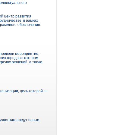
еллектуального
ий центр развития
удничестве, в рамках
граммного обеспечения.
e провели мероприятие,
ких городов в котором
ерсиях решений, а также
ганизации, цель которой ―
 участников ждут новые