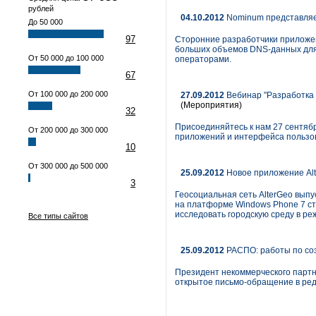
рублей
04.10.2012
Nominum представляет
До 50 000
97
Сторонние разработчики приложен
больших объемов DNS-данных для 
От 50 000 до 100 000
операторами.
67
От 100 000 до 200 000
27.09.2012
Вебинар "Разработка 
(Мероприятия)
32
Присоединяйтесь к нам 27 сентябр
От 200 000 до 300 000
приложений и интерфейса пользов
10
От 300 000 до 500 000
25.09.2012
Новое приложение Alt
3
Геосоциальная сеть AlterGeo выпу
на платформе Windows Phone 7 ст
исследовать городскую среду в ре
Все типы сайтов
25.09.2012
РАСПО: работы по со
Президент некоммерческого партн
открытое письмо-обращение в ред