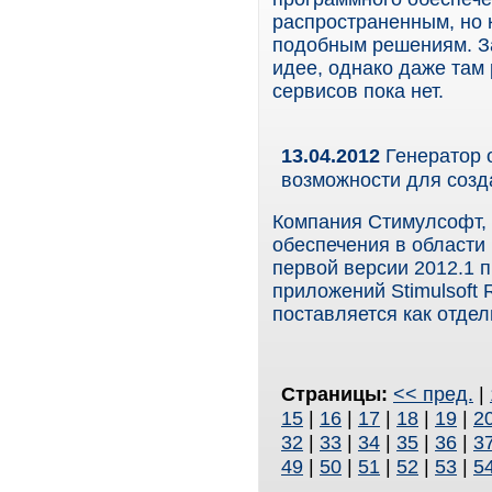
распространенным, но 
подобным решениям. За
идее, однако даже там 
сервисов пока нет.
13.04.2012
Генератор о
возможности для созд
Компания Стимулсофт,
обеспечения в области 
первой версии 2012.1 
приложений Stimulsoft 
поставляется как отдельн
Страницы:
<< пред.
|
15
|
16
|
17
|
18
|
19
|
2
32
|
33
|
34
|
35
|
36
|
3
49
|
50
|
51
|
52
|
53
|
5