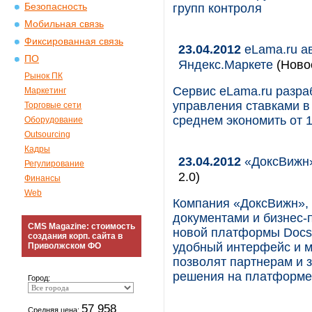
Безопасность
групп контроля
Мобильная связь
Фиксированная связь
23.04.2012
eLama.ru ав
ПО
Яндекс.Маркете
(Ново
Рынок ПК
Сервис eLama.ru разра
Маркетинг
управления ставками в
Торговые сети
среднем экономить от 
Оборудование
Outsourcing
Кадры
23.04.2012
«ДоксВижн»
Регулирование
2.0)
Финансы
Web
Компания «ДоксВижн»,
документами и бизнес-
CMS Magazine: стоимость
новой платформы Docsv
создания корп. сайта в
удобный интерфейс и м
Приволжском ФО
позволят партнерам и 
решения на платформе 
Город:
57 958
Средняя цена: