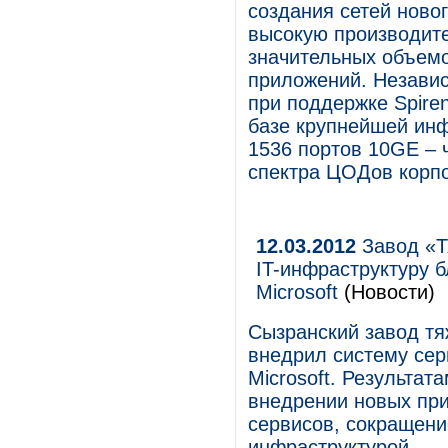
создания сетей новог
высокую производит
значительных объемо
приложений. Независ
при поддержке Spire
базе крупнейшей ин
1536 портов 10GE – 
спектра ЦОДов корпо
12.03.2012
Завод «Т
IT-инфраструктуру 
Microsoft
(Новости)
Сызранский завод т
внедрил систему се
Microsoft. Результат
внедрении новых пр
сервисов, сокращени
инфраструктурой.