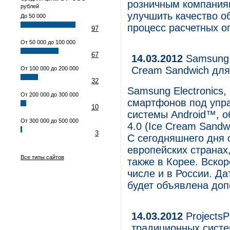
розничным компания
рублей
улучшить качество о
До 50 000
процесс расчетных о
97
От 50 000 до 100 000
67
14.03.2012
Samsung в
Cream Sandwich для
От 100 000 до 200 000
32
Samsung Electronics
От 200 000 до 300 000
смартфонов под упр
10
системы Android™, о
От 300 000 до 500 000
4.0 (Ice Cream Sand
3
С сегодняшнего дня 
европейских странах
Все типы сайтов
также в Корее. Вскор
числе и в России. Д
будет объявлена доп
14.03.2012
ProjectsP
традиционных систе