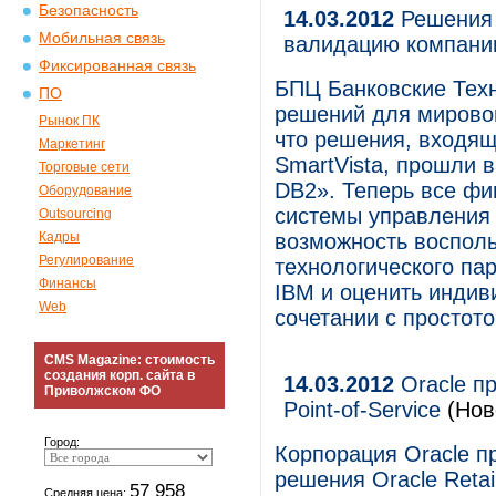
Безопасность
14.03.2012
Решения 
Мобильная связь
валидацию компани
Фиксированная связь
БПЦ Банковские Тех
ПО
решений для мировой
Рынок ПК
что решения, входящ
Маркетинг
SmartVista, прошли 
Торговые сети
DB2». Теперь все фи
Оборудование
системы управления
Outsourcing
Кадры
возможность воспол
Регулирование
технологического па
Финансы
IBM и оценить индив
Web
сочетании с простот
CMS Magazine: стоимость
создания корп. сайта в
14.03.2012
Oracle пр
Приволжском ФО
Point-of-Service
(Нов
Город:
Корпорация Oracle п
решения Oracle Retail
57 958
Средняя цена: