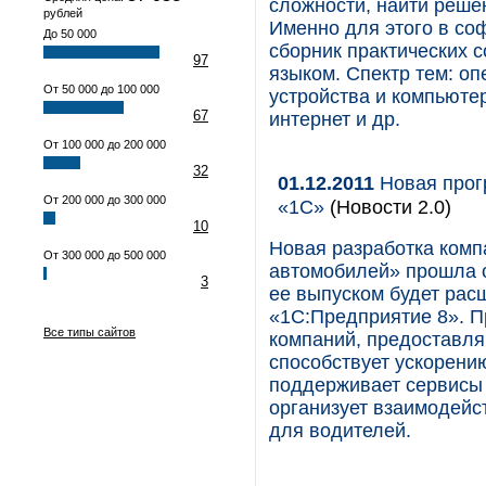
сложности, найти реше
рублей
Именно для этого в соф
До 50 000
сборник практических 
97
языком. Спектр тем: о
От 50 000 до 100 000
устройства и компьюте
67
интернет и др.
От 100 000 до 200 000
32
01.12.2011
Новая прог
От 200 000 до 300 000
«1С»
(Новости 2.0)
10
Новая разработка комп
От 300 000 до 500 000
автомобилей» прошла 
3
ее выпуском будет рас
«1С:Предприятие 8». П
Все типы сайтов
компаний, предоставл
способствует ускорени
поддерживает сервисы 
организует взаимодейс
для водителей.