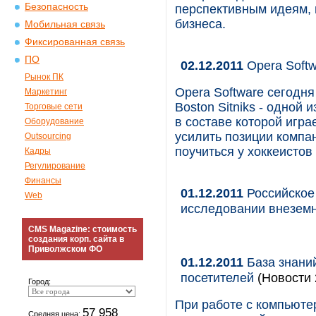
Безопасность
перспективным идеям, 
бизнеса.
Мобильная связь
Фиксированная связь
ПО
02.12.2011
Opera Soft
Рынок ПК
Opera Software сегодня
Маркетинг
Boston Sitniks - одной
Торговые сети
в составе которой игра
Оборудование
усилить позиции компа
Outsourcing
поучиться у хоккеистов
Кадры
Регулирование
Финансы
01.12.2011
Российское
Web
исследовании внезем
CMS Magazine: стоимость
создания корп. сайта в
Приволжском ФО
01.12.2011
База знаний
посетителей
(Новости 
Город:
При работе с компьюте
57 958
Средняя цена: