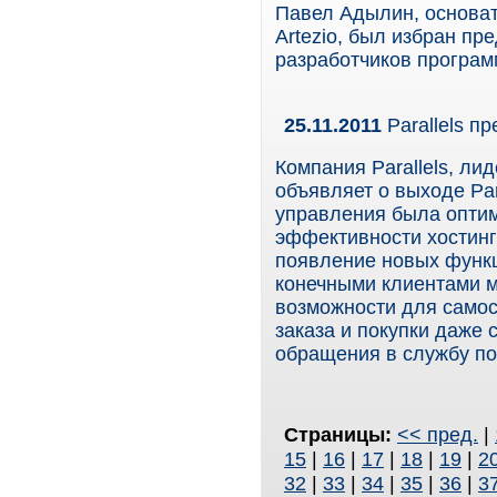
Павел Адылин, основат
Artezio, был избран п
разработчиков програ
25.11.2011
Parallels пр
Компания Parallels, ли
объявляет о выходе Para
управления была опти
эффективности хостинг
появление новых функц
конечными клиентами 
возможности для самос
заказа и покупки даже
обращения в службу по
Страницы:
<< пред.
|
15
|
16
|
17
|
18
|
19
|
2
32
|
33
|
34
|
35
|
36
|
3