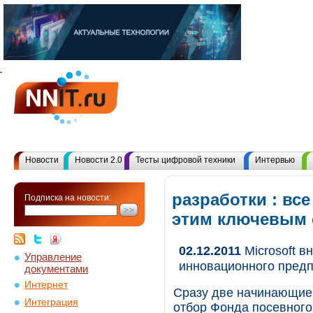
Новости
Новости 2.0
Тесты цифровой техники
Интервью
разработки : вс
Подписка на новости:
этим ключевым
02.12.2011
Microsoft в
Управление
инновационного предп
документами
Интернет
Сразу две начинающие
Интеграция
отбор Фонда посевного