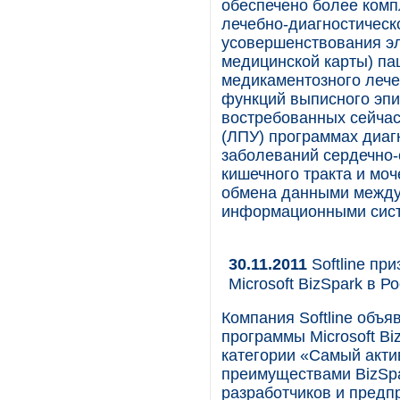
обеспечено более ком
лечебно-диагностическ
усовершенствования эл
медицинской карты) па
медикаментозного лече
функций выписного эпи
востребованных сейчас
(ЛПУ) программах диаг
заболеваний сердечно-
кишечного тракта и мо
обмена данными между
информационными сис
30.11.2011
Softline пр
Microsoft BizSpark в Р
Компания Softline объ
программы Microsoft Biz
категории «Самый акти
преимуществами BizSpa
разработчиков и предп