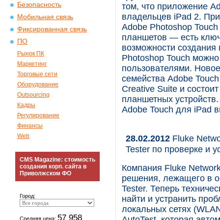
Безопасность
том, что приложение A
владельцев iPad 2. При
Мобильная связь
Adobe Photoshop Touch
Фиксированная связь
планшетов — есть ключ
ПО
возможности создания 
Рынок ПК
Photoshop Touch можно
Маркетинг
пользователями. Ново
Торговые сети
семейства Adobe Touch
Оборудование
Creative Suite и состо
Outsourcing
планшетных устройств.
Кадры
Adobe Touch для iPad в
Регулирование
Финансы
Web
28.02.2012
Fluke Netwo
Tester по проверке и
CMS Magazine: стоимость
создания корп. сайта в
Компания Fluke Networ
Приволжском ФО
решения, лежащего в о
Tester. Теперь техниче
Город:
найти и устранить про
локальных сетях (WLAN
57 958
AutoTest, которая авт
Средняя цена: