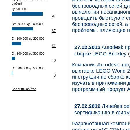
рублей
беспроводных сетей для
До 50 000
выявления несанкциони
97
проводить быструю и с
беспроводных сетей, а 
От 50 000 до 100 000
проблемы, влияющие н
67
От 100 000 до 200 000
32
27.02.2012
Autodesk п
сборке LEGO Brickley
(
От 200 000 до 300 000
10
Компания Autodesk пр
От 300 000 до 500 000
выставке LEGO World 2
3
инструкций по сборке 
изучать в приложении д
программный продукт Aut
Все типы сайтов
27.02.2012
Линейка ре
сертификацию в фирм
Разработанная компан
продуктов «1С:CRM» р