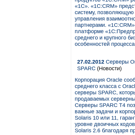
«1С». «1С:CRM» предс
систему, позволяющую 
управления взаимоотн
партнерами. «1С:CRM» 
платформе «1С:Предпри
среднего и крупного би
особенностей процесса
27.02.2012
Серверы Or
SPARC
(Новости)
Корпорация Oracle соо
среднего класса с Orac
серверы SPARC, которы
продаваемых серверных
Серверы SPARC T4 поз
важные задачи и корпо
Solaris 10 или 11, гар
уровне двоичных кодов
Solaris 2.6 благодаря пр