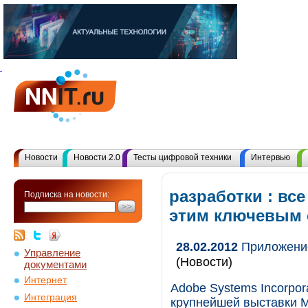
Новости
Новости 2.0
Тесты цифровой техники
Интервью
разработки : вс
Подписка на новости:
этим ключевым
28.02.2012
Приложение
Управление
(Новости)
документами
Интернет
Adobe Systems Incorpor
Интеграция
крупнейшей выставки M