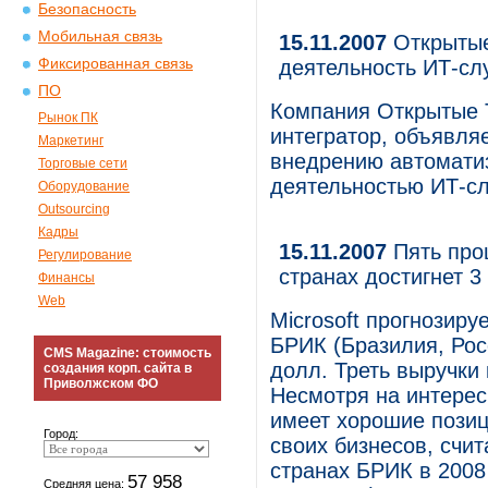
Безопасность
Мобильная связь
15.11.2007
Открытые
Фиксированная связь
деятельность ИТ-с
ПО
Компания Открытые 
Рынок ПК
интегратор, объявляе
Маркетинг
внедрению автомати
Торговые сети
деятельностью ИТ-с
Оборудование
Outsourcing
Кадры
15.11.2007
Пять проц
Регулирование
странах достигнет 
Финансы
Web
Microsoft прогнозиру
БРИК (Бразилия, Рос
CMS Magazine: стоимость
долл. Треть выручки
создания корп. сайта в
Приволжском ФО
Несмотря на интерес 
имеет хорошие позиц
Город:
своих бизнесов, счит
странах БРИК в 2008
57 958
Средняя цена: