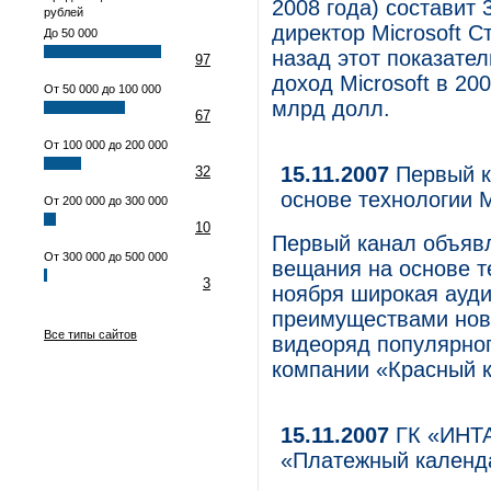
2008 года) составит
рублей
директор Microsoft С
До 50 000
назад этот показате
97
доход Microsoft в 20
От 50 000 до 100 000
млрд долл.
67
От 100 000 до 200 000
15.11.2007
Первый к
32
основе технологии Mic
От 200 000 до 300 000
10
Первый канал объявл
От 300 000 до 500 000
вещания на основе тех
3
ноября широкая ауди
преимуществами нов
Все типы сайтов
видеоряд популярног
компании «Красный ква
15.11.2007
ГК «ИНТА
«Платежный календ