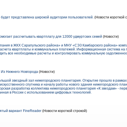
! будет представлена широкой аудитории пользователей.
(Новости короткой 
омогает рассчитывать квартплату для 12000 удмуртских семей
(Новости)
пания в ЖКХ Сарапульского района» и МНУ «СЭЗ Камбарского района» ком
расчета квартплаты и коммунальных платежей. Информационная система на
дить все необходимые расчеты и контролировать коммунальную задолженнос
. Из Нижнего Новгорода
(Новости)
Большой звездный зал нижегородского планетария. Открытие прошло в рамка
о искусственного спутника и началу работы нового здания нижегородского пл
рская разработка коллектива нижегородского планетария «К звездам» - пер
анная в России с использованием цифровых технологий.
ятый вариант FineReader
(Новости короткой строкой)