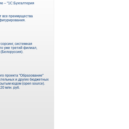
е – "1С:Бухгалтерия
т все преимущества
фигурирования.
тсорсинг, системная
то уже третий филиал,
(Белоруссия).
ого проекта "Образование"
ательных и других бюджетных
рытым кодом (open source).
20 млн. руб.