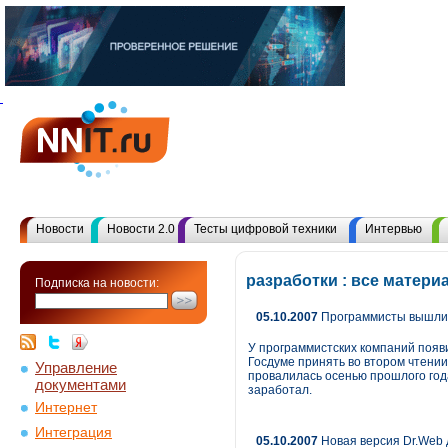
Новости
Новости 2.0
Тесты цифровой техники
Интервью
разработки : все матер
Подписка на новости:
05.10.2007
Программисты вышли 
У программистских компаний поя
Госдуме принять во втором чтени
Управление
провалилась осенью прошлого года
документами
заработал.
Интернет
Интеграция
05.10.2007
Новая версия Dr.Web 