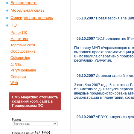
Безопасность
Мобильная связь
Фиксированная связь
05.10.2007
Новая версия The Bat
ПО
Рынок ПК
05.10.2007
"1С:Предприятие 8" п
Маркетинг
Торговые сети
По заказу МУП «Управляющая ком
Оборудование
выполнен проект автоматизации 
8» позволила оперативно произво
Outsourcing
республики Удмуртия.
Кадры
Регулирование
05.10.2007
До звезд стало ближе
Финансы
Web
3 октября 2007 года был открыт 
к 50-летию со дня запуска первог
впервые продемонстрирована авто
CMS Magazine: стоимость
демонстрации в планетарии, созд
создания корп. сайта в
Приволжском ФО
03.10.2007
ABBYY выпустила дев
Город:
57 958
Средняя цена: