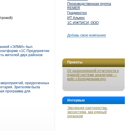
Производственная группа
REMER
Градиентех
строкой)
ИТ Альянс
1С-ИЖТИСИ, ООО
Добавь свою компанию
панией «ЭЛМИ» был
 платформе «1С:Предприятие
ть жителей двух районов
Проекты
От разрозненной отчетности к
единой системе аналитики —
кейс «Холодильник.ру»
х мероприятий, приуроченных
анетария. Зрителям была
вая программа для
Интервью
Эволюция партнерства:
экосистема, как единый
организм