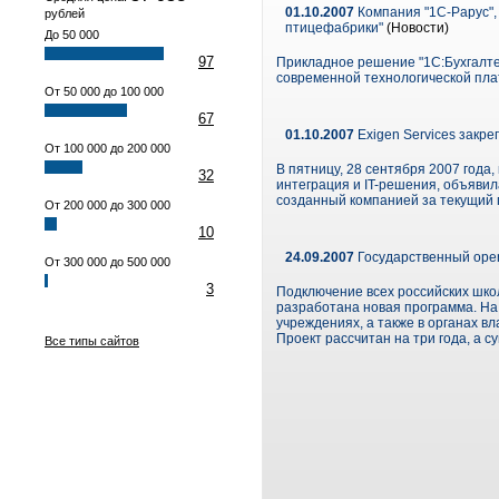
01.10.2007
Компания "1С-Рарус",
рублей
птицефабрики"
(Новости)
До 50 000
97
Прикладное решение "1С:Бухгалте
современной технологической пла
От 50 000 до 100 000
67
01.10.2007
Exigen Services закр
От 100 000 до 200 000
В пятницу, 28 сентября 2007 года
32
интеграция и IT-решения, объявил
созданный компанией за текущий 
От 200 000 до 300 000
10
24.09.2007
Государственный open
От 300 000 до 500 000
3
Подключение всех российских школ
разработана новая программа. На
учреждениях, а также в органах в
Проект рассчитан на три года, а 
Все типы сайтов