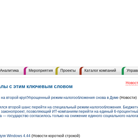
Аналитика
Мероприятия
Проекты
Каталог компаний
Управ
Новост
иалы с этим ключевым словом
на второй круг/Упрощенный режим налогообложения снова в Думе
(Новости)
вился второй шанс перейти на специальный режим налогообложения. Бюджет
и законопроект, позволяющий ИТ-компаниям перейти на единый 6-процентный
 — государство согласилось только на снижение единого социального налога (
для Windows 4.44
(Новости короткой строкой)