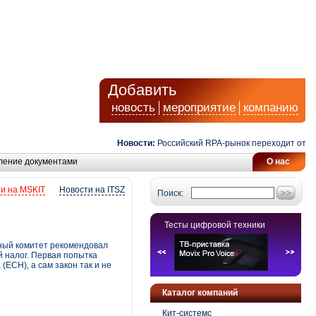
Добавить
новость
мероприятие
компанию
Новости:
Российский RPA-рынок переходит от авто
ление документами
О нас
и на MSKIT
Новости на ITSZ
Поиск:
Тесты цифровой техники
ный комитет рекомендовал
 налог. Первая попытка
ЕСН), а сам закон так и не
Каталог компаний
Кит-системс