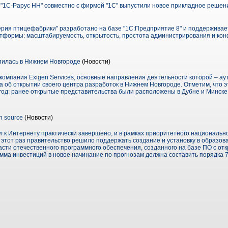
 "1С-Рарус НН" совместно с фирмой "1С" выпустили новое прикладное решени
рия птицефабрики" разработано на базе "1С:Предприятие 8" и поддерживае
тформы: масштабируемость, открытость, простота администрирования и кон
епилась в Нижнем Новгороде
(Новости)
, компания Exigen Services, основные направления деятельности которой – ау
а об открытии своего центра разработок в Нижнем Новгороде. Отметим, что э
год: ранее открытые представительства были расположены в Дубне и Минске 
 source
(Новости)
 к Интернету практически завершено, и в рамках приоритетного национальн
 этот раз правительство решило поддержать создание и установку в образов
ласти отечественного программного обеспечения, созданного на базе ПО с отк
сумма инвестиций в новое начинание по прогнозам должна составить порядка 7