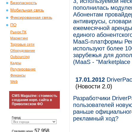
3, используемой нес
Безопасность
пополнилась модуле
Мобильная связь
Абонентам провайдер
Фиксированная связь
антивирусы, словари,
ПО
ежемесячной аренды,
Рынок ПК
единого абонентског
Маркетинг
MaaS-платформы Рент
Торговые сети
используют более 10
Оборудование
зарубежья для допол
Outsourcing
(MaaS - "Marketplace 
Кадры
Регулирование
Финансы
17.01.2012
DriverPac
Web
(Новости 2.0)
CMS Magazine: стоимость
Разработчики DriverP
создания корп. сайта в
пользователей нову
Приволжском ФО
раньше официальног
рекламный ход?
Город:
57 958
Средняя цена: