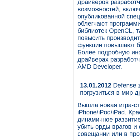
драйверов разработч
возможностей, включ
опубликованной спе
облегчают программ
библиотек OpenCL, т
повысить производит
функции повышают б
Более подробную ин
драйверах разработч
AMD Developer.
13.01.2012
Defense z
погрузиться в мир д
Вышла новая игра-ст
iPhone/iPod/iPad. К
динамичное развитие
убить орды врагов и
совещании или в про