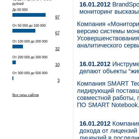
16.01.2012
BrandSpo
рублей
До 50 000
мониторинг высказы
97
Компания «Монитори
От 50 000 до 100 000
версию системы мони
67
Усовершенствования 
От 100 000 до 200 000
аналитического серв
32
От 200 000 до 300 000
16.01.2012
Инструме
10
делают объекты “ж
От 300 000 до 500 000
3
Компания SMART Tech
лидирующий поставщ
Все типы сайтов
совместной работы, 
ПО SMART Notebook
16.01.2012
Компания
дохода от лицензий
лицензий в последн