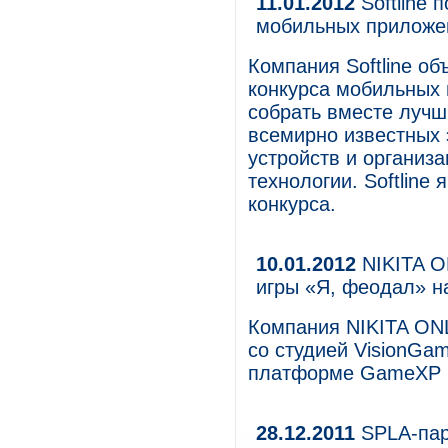
11.01.2012
Softline 
мобильных приложен
Компания Softline об
конкурса мобильных 
собрать вместе лучш
всемирно известных 
устройств и организ
технологии. Softlin
конкурса.
10.01.2012
NIKITA O
игры «Я, феодал» 
Компания NIKITA ONL
со студией VisionGa
платформе GameXP 
28.12.2011
SPLA-парт