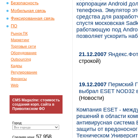
Безопасность
корпорации Android до
телефона. Эмулятор эт
Мобильная связь
средства для разработ
Фиксированная связь
спустя московская Sadk
ПО
работающую под Androi
Рынок ПК
позволяет ускорить на
Маркетинг
Торговые сети
Оборудование
21.12.2007
Яндекс.Фот
Outsourcing
строкой)
Кадры
Регулирование
Финансы
19.12.2007
Пермский Г
Web
выбрал ESET NOD32 в
(Новости)
CMS Magazine: стоимость
создания корп. сайта в
Приволжском ФО
Компания ESET - между
решений в области ком
антивирусная система
Город:
защиты от вредоносно
Техническом Университ
57 958
Средняя цена: