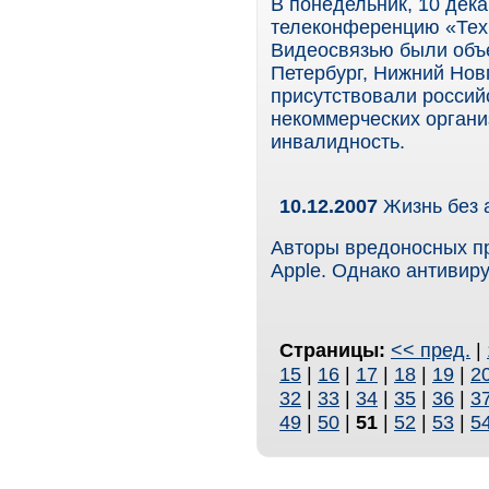
В понедельник, 10 дека
телеконференцию «Техн
Видеосвязью были объ
Петербург, Нижний Нов
присутствовали российс
некоммерческих орган
инвалидность.
10.12.2007
Жизнь без 
Авторы вредоносных пр
Apple. Однако антивиру
Страницы:
<< пред.
|
15
|
16
|
17
|
18
|
19
|
2
32
|
33
|
34
|
35
|
36
|
3
49
|
50
|
51
|
52
|
53
|
5