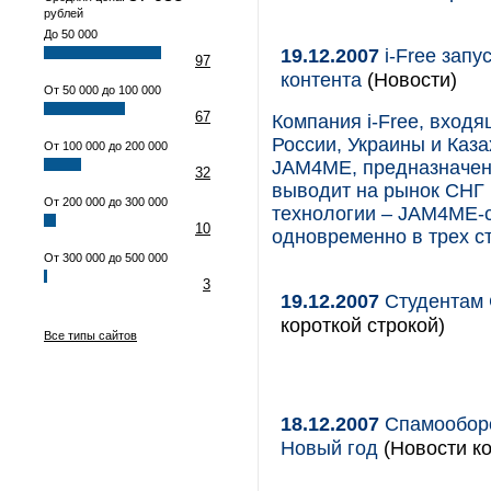
рублей
До 50 000
19.12.2007
i-Free запу
97
контента
(Новости)
От 50 000 до 100 000
67
Компания i-Free, входя
России, Украины и Каз
От 100 000 до 200 000
JAM4ME, предназначенн
32
выводит на рынок СНГ 
От 200 000 до 300 000
технологии – JAM4ME-с
10
одновременно в трех ст
От 300 000 до 500 000
3
19.12.2007
Студентам 
короткой строкой)
Все типы сайтов
18.12.2007
Спамооборо
Новый год
(Новости ко