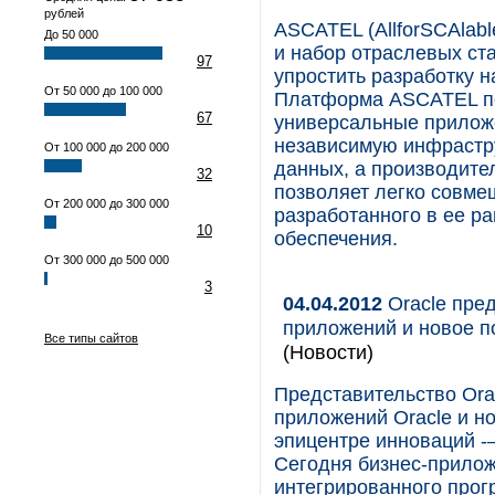
рублей
ASCATEL (AllforSCAlab
До 50 000
и набор отраслевых ст
97
упростить разработку 
От 50 000 до 100 000
Платформа ASCATEL по
67
универсальные прилож
независимую инфрастру
От 100 000 до 200 000
данных, а производит
32
позволяет легко совме
От 200 000 до 300 000
разработанного в ее р
10
обеспечения.
От 300 000 до 500 000
3
04.04.2012
Oracle пред
приложений и новое по
Все типы сайтов
(Новости)
Представительство Ora
приложений Oracle и н
эпицентре инноваций -–
Сегодня бизнес-прило
интегрированного прог