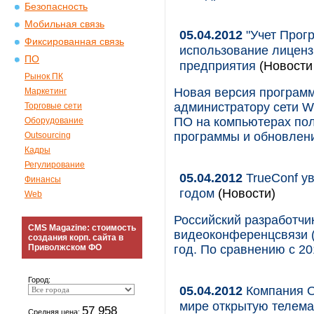
Безопасность
Мобильная связь
05.04.2012
"Учет Прогр
Фиксированная связь
использование лиценз
ПО
предприятия
(Новости 
Рынок ПК
Новая версия программ
Маркетинг
администратору сети W
Торговые сети
ПО на компьютерах пол
Оборудование
программы и обновлени
Outsourcing
Кадры
Регулирование
05.04.2012
TrueConf ув
Финансы
годом
(Новости)
Web
Российский разработчи
CMS Magazine: стоимость
видеоконференцсвязи (
создания корп. сайта в
Приволжском ФО
год. По сравнению с 2
Город:
05.04.2012
Компания O
мире открытую телем
57 958
Средняя цена: