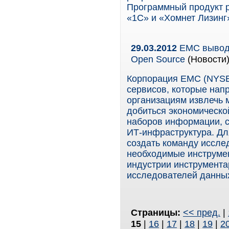
Программный продукт р
«1С» и «Хомнет Лизинг
29.03.2012
EMC выводи
Open Source
(Новости
Корпорация EMC (NYSE
сервисов, которые нап
организациям извлечь
добиться экономической
наборов информации, с
ИТ-инфраструктура. Дл
создать команду иссле
необходимые инструмен
индустрии инструмента
исследователей данных
Страницы:
<< пред.
|
15
|
16
|
17
|
18
|
19
|
2