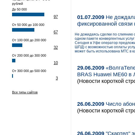
рублей
До 50 000
01.07.2009
Не дождала
97
фиксированной связи 
От 50 000 до 100 000
67
Не дожидаясь сделки по слиянию 
одном пакете конвергентных услуг
От 100 000 до 200 000
Сегодня в Уфе оператор предложит
ШПД) с возможностью оплаты услу
32
может быть использована МТС в ка
От 200 000 до 300 000
10
29.06.2009
«ВолгаТеле
От 300 000 до 500 000
BRAS Huawei ME60 в Л
3
(Новости короткой стр
Все типы сайтов
26.06.2009
Число абон
(Новости короткой стр
26.06.2009
"Скартел" э