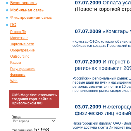
07.07.2009
Оплата услу
Безопасность
(Новости короткой стр
Мобильная связь
Фиксированная связь
ПО
07.07.2009
«Комстар» 
Рынок ПК
Маркетинг
«Комстар-ОТС», которая объявила 
Торговые сети
собирается создать Поволжский м
Оборудование
Outsourcing
07.07.2009
Интернет в 
Кадры
регионах превысит 2
Регулирование
Финансы
Российский региональный рынок Ш
Web
первые шаги на пути к насыщению.
регионах увеличится почти в 10 ра
проникновения рынка свидетельст
CMS Magazine: стоимость
создания корп. сайта в
Приволжском ФО
03.07.2009
Нижегородс
физических лиц новый
Город:
Нижегородский филиал ОАО «Волга
услугу доступа к сети Интернет п
57 958
Средняя цена: