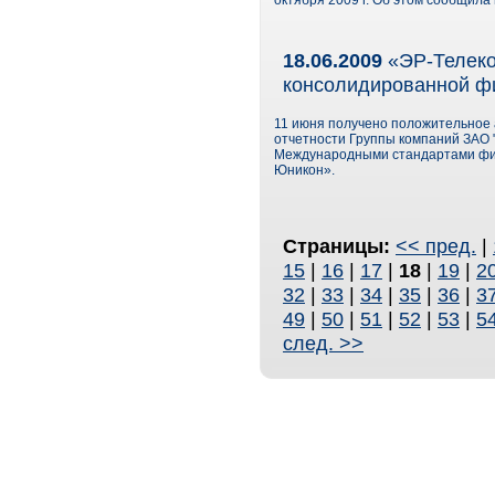
октября 2009 г. Об этом сообщил
18.06.2009
«ЭР-Телеко
консолидированной фи
11 июня получено положительное
отчетности Группы компаний ЗАО "
Международными стандартами фин
Юникон».
Страницы:
<< пред.
|
15
|
16
|
17
|
18
|
19
|
2
32
|
33
|
34
|
35
|
36
|
3
49
|
50
|
51
|
52
|
53
|
5
след. >>