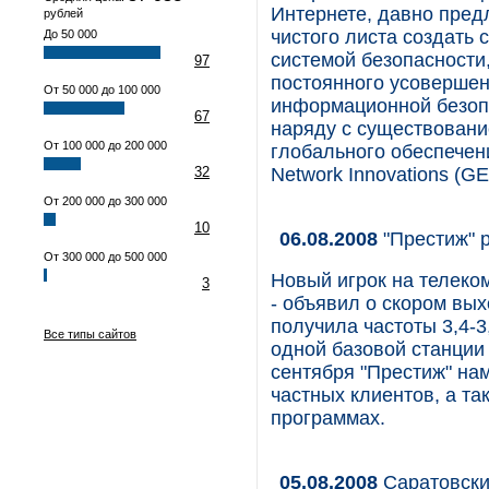
Интернете, давно пред
рублей
чистого листа создать
До 50 000
системой безопасности
97
постоянного усовершен
От 50 000 до 100 000
информационной безопа
67
наряду с существовани
От 100 000 до 200 000
глобального обеспечени
32
Network Innovations (GE
От 200 000 до 300 000
10
06.08.2008
"Престиж" 
От 300 000 до 500 000
Новый игрок на телеко
3
- объявил о скором в
получила частоты 3,4-3
Все типы сайтов
одной базовой станции 
сентября "Престиж" на
частных клиентов, а т
программах.
05.08.2008
Саратовски