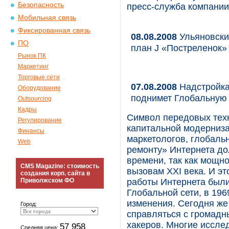
Безопасность
пресс-служба компании
Мобильная связь
Фиксированная связь
08.08.2008
Ульяновски
ПО
план J «Постреленок»
Рынок ПК
Маркетинг
Торговые сети
07.08.2008
Надстройка
Оборудование
поднимет Глобальную 
Outsourcing
Кадры
Символ передовых тех
Регулирование
капитальной модерниза
Финансы
маркетологов, глобаль
Web
ремонту» Интернета до
времени, так как мощно
CMS Magazine: стоимость
вызовам XXI века. И э
создания корп. сайта в
Приволжском ФО
работы Интернета был
Глобальной сети, в 196
изменения. Сегодня же
Город:
справляться с громадн
хакеров. Многие иссле
57 958
Средняя цена: