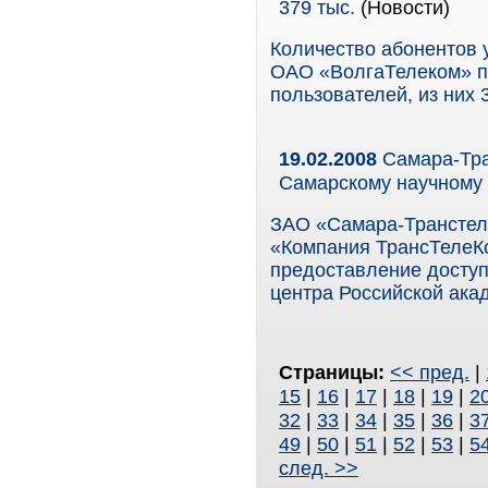
379 тыс.
(Новости)
Количество абонентов 
ОАО «ВолгаТелеком» по
пользователей, из них 
19.02.2008
Самара-Тра
Самарскому научному
ЗАО «Самара-Транстел
«Компания ТрансТелеКо
предоставление доступ
центра Российской ака
Страницы:
<< пред.
|
15
|
16
|
17
|
18
|
19
|
2
32
|
33
|
34
|
35
|
36
|
3
49
|
50
|
51
|
52
|
53
|
5
след. >>