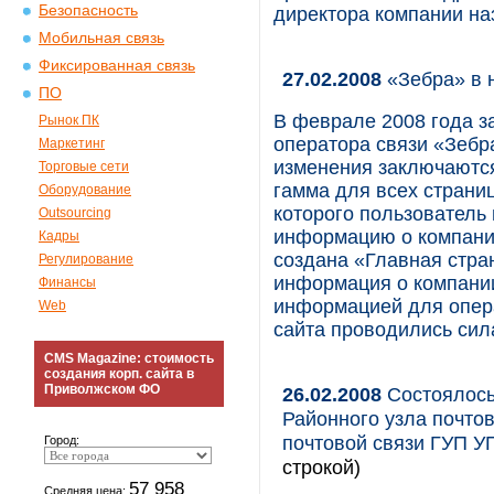
Безопасность
директора компании на
Мобильная связь
Фиксированная связь
27.02.2008
«Зебра» в 
ПО
В феврале 2008 года з
Рынок ПК
оператора связи «Зебр
Маркетинг
изменения заключаютс
Торговые сети
гамма для всех страни
Оборудование
которого пользователь
Outsourcing
информацию о компании
Кадры
создана «Главная стра
Регулирование
информация о компании
Финансы
информацией для опера
Web
сайта проводились сил
CMS Magazine: стоимость
создания корп. сайта в
Приволжском ФО
26.02.2008
Состоялось
Районного узла почто
почтовой связи ГУП У
Город:
строкой)
57 958
Средняя цена: