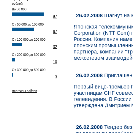
рублей
До 50 000
26.02.2008
Шагнут на 
97
От 50 000 до 100 000
Японская телекоммуни
67
Corporation (NTT Com) 
России. Компания наме
От 100 000 до 200 000
японским промышленным
32
партнера, компании "Тр
От 200 000 до 300 000
межсетевом взаимодей
10
От 300 000 до 500 000
26.02.2008
Приглашени
3
Первый вице-премьер 
Все типы сайтов
участницам СНГ совме
телевидения. В России
утверждена Дмитрием М
26.02.2008
Тендер без