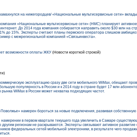
амахнулся на нижегородцев/ «Национальные мультисервисные сети» вклады
компания «Национальные мультисервисные сети» (НМС) планирует активное
интернет. До 2014 года компания собирается направить около $30 млн на ст
с 1% до 15%. Эксперты считают планы пермского оператора слишком амбицио
ример с межрегиональной компанией «Связьинвеста».
ряет возможности оплаты ЖКУ
(Новости короткой строкой)
ти)
в коммерческую эксплуатацию сразу две сети мобильного WiMax, обещают про
большую популярность в России и к 2014 году в стране будет 17 млн абоненто
рынка WiMax в России может нехватка подходящих частот.
Поволжье» намерен бороться за новые подключения, развивая собственную
намерении в первом квартале текущего года увеличить в Самаре существу
о другим регионам не раскрываются. Эксперты связывают активное развитие
ников федеральных сетей мобильной электроники, в результате чего продажи 
иться.