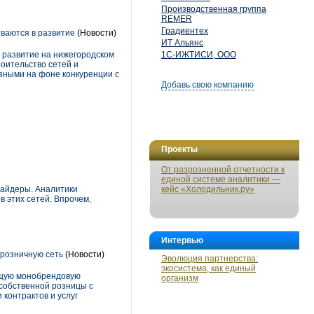
Производственная группа
REMER
Градиентех
ваются в развитие
(Новости)
ИТ Альянс
 развитие на нижегородском
1С-ИЖТИСИ, ООО
роительство сетей и
зными на фоне конкуренции с
Добавь свою компанию
Проекты
От разрозненной отчетности к
единой системе аналитики —
вайдеры. Аналитики
кейс «Холодильник.ру»
в этих сетей. Впрочем,
Интервью
 розничную сеть
(Новости)
Эволюция партнерства:
экосистема, как единый
ющую монобрендовую
организм
 собственной розницы с
контрактов и услуг