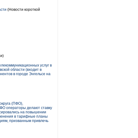
асти
(Новости короткой
и)
лекоммуникационных услуг в
ской области (входит в
ентов в городе Энгельсе на
круга (ПФО),
ПФО операторы делают ставку
усировались на повышении
зменения в тарифные планы
циям, призванным привлечь