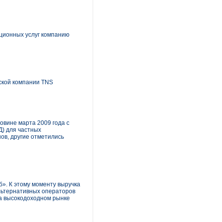
ационных услуг компанию
ской компании TNS
овине марта 2009 года с
) для частных
ов, другие отметились
б». К этому моменту выручка
альтернативных операторов
на высокодоходном рынке