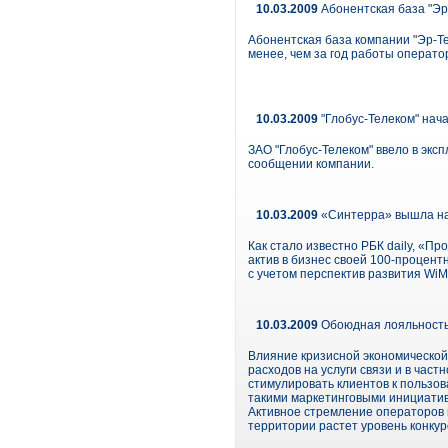
10.03.2009
Абонентская база "Эр
Абонентская база компании "Эр-Т
менее, чем за год работы операто
10.03.2009
"Глобус-Телеком" нача
ЗАО "Глобус-Телеком" ввело в эксп
сообщении компании.
10.03.2009
«Синтерра» вышла на 
Как стало известно РБК daily, «П
актив в бизнес своей 100-процен
с учетом перспектив развития WiM
10.03.2009
Обоюдная лояльность 
Влияние кризисной экономической 
расходов на услуги связи и в час
стимулировать клиентов к пользова
такими маркетинговыми инициатив
Активное стремление операторов 
территории растет уровень конкур