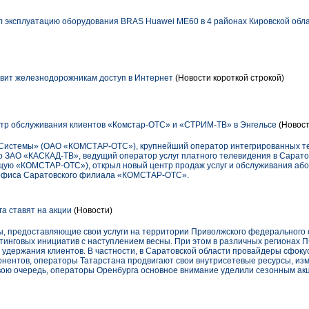
 эксплуатацию оборудования BRAS Huawei ME60 в 4 районах Кировской обл
вит железнодорожникам доступ в Интернет
(Новости короткой строкой)
тр обслуживания клиентов «Комстар-ОТС» и «СТРИМ-ТВ» в Энгельсе
(Новост
истемы» (ОАО «КОМСТАР-ОТС»), крупнейший оператор интегрированных те
то ЗАО «КАСКАД-ТВ», ведущий оператор услуг платного телевидения в Саратов
ю «КОМСТАР-ОТС»), открыл новый центр продаж услуг и обслуживания абон
 офиса Саратовского филиала «КОМСТАР-ОТС».
 ставят на акции
(Новости)
 предоставляющие свои услуги на территории Приволжского федерального о
етинговых инициатив с наступлением весны. При этом в различных регионах 
 удержания клиентов. В частности, в Саратовской области провайдеры сфок
нентов, операторы Татарстана продвигают свои внутрисетевые ресурсы, и
вою очередь, операторы Оренбурга основное внимание уделили сезонным ак