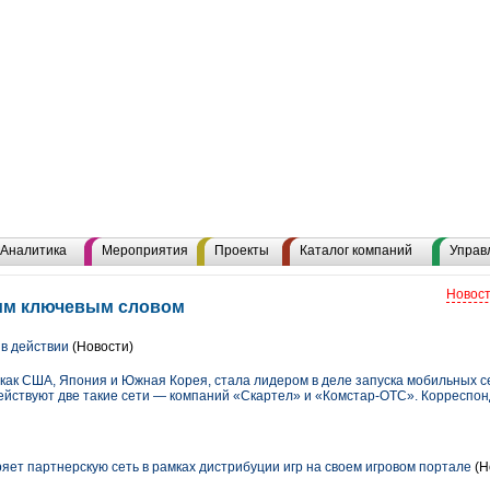
Аналитика
Мероприятия
Проекты
Каталог компаний
Управ
Новост
этим ключевым словом
в действии
(Новости)
 как США, Япония и Южная Корея, стала лидером в деле запуска мобильных с
действуют две такие сети — компаний «Скартел» и «Комстар-ОТС». Корреспо
ет партнерскую сеть в рамках дистрибуции игр на своем игровом портале
(Н