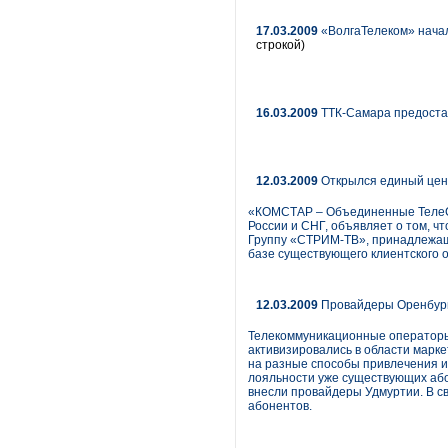
17.03.2009
«ВолгаТелеком» начал
строкой)
16.03.2009
ТТК-Самара предоста
12.03.2009
Открылся единый цен
«КОМСТАР – Объединенные ТелеС
России и СНГ, объявляет о том, ч
Группу «СТРИМ-ТВ», принадлежащу
базе существующего клиентского
12.03.2009
Провайдеры Оренбурга
Телекоммуникационные операторы,
активизировались в области марк
на разные способы привлечения и
лояльности уже существующих або
внесли провайдеры Удмуртии. В с
абонентов.