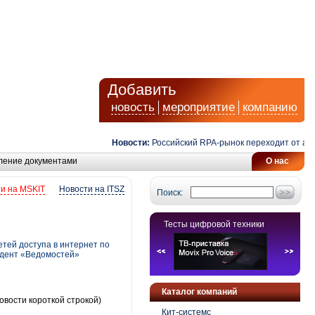
Добавить
новость
мероприятие
компанию
Новости:
Российский RPA-рынок переходит от автомат
ление документами
О нас
и на MSKIT
Новости на ITSZ
Поиск:
Тесты цифровой техники
етей доступа в интернет по
ндент «Ведомостей»
Каталог компаний
овости короткой строкой)
Кит-системс