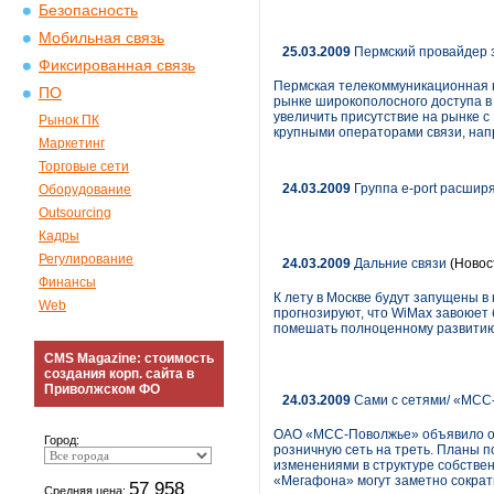
Безопасность
Мобильная связь
25.03.2009
Пермский провайдер з
Фиксированная связь
Пермская телекоммуникационная 
ПО
рынке широкополосного доступа в 
увеличить присутствие на рынке 
Рынок ПК
крупными операторами связи, нап
Маркетинг
Торговые сети
24.03.2009
Группа e-port расши
Оборудование
Outsourcing
Кадры
Регулирование
24.03.2009
Дальние связи
(Новос
Финансы
К лету в Москве будут запущены 
Web
прогнозируют, что WiMax завоюет 
помешать полноценному развитию 
CMS Magazine: стоимость
создания корп. сайта в
Приволжском ФО
24.03.2009
Сами с сетями/ «МСС-
ОАО «МСС-Поволжье» объявило о 
Город:
розничную сеть на треть. Планы п
изменениями в структуре собствен
«Мегафона» могут заметно сократ
57 958
Средняя цена: