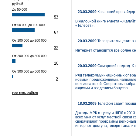
рублей
До 50 000
23.03.2009
Казанский провайдер 
97
В жалобной книге Рунета «Жалуйт
От 50 000 до 100 000
«Телесет».
67
От 100 000 до 200 000
20.03.2009
Телезритель ценит в
32
Интернет становится все более с
От 200 000 до 300 000
10
20.03.2009
Самарский подход. К
От 300 000 до 500 000
Ряд телекоммуникационных операт
3
новыми предложениями, направлен
пользователей. Операторы выбрал
акциями и введением бонусов.
Все типы сайтов
18.03.2009
Телефон сдает позици
Доходы МРК от услуги ШПД к 2013 
всех МРК от услуг местной связи 
сворачивают программы региональ
интернет-доступа, говорят аналит