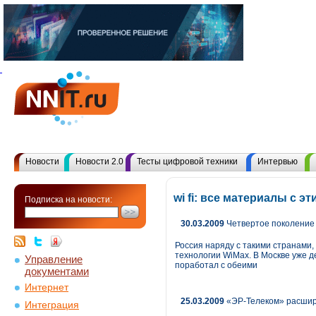
Новости
Новости 2.0
Тесты цифровой техники
Интервью
wi fi: все материалы с 
Подписка на новости:
30.03.2009
Четвертое поколение 
Россия наряду с такими странами,
технологии WiMax. В Москве уже 
Управление
поработал с обеими
документами
Интернет
25.03.2009
«ЭР-Телеком» расширя
Интеграция