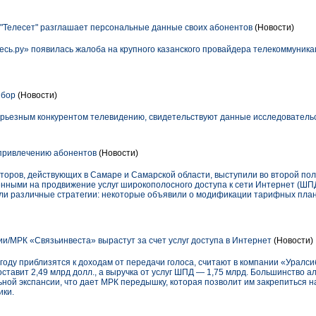
"Телесет" разглашает персональные данные своих абонентов
(Новости)
есь.ру» появилась жалоба на крупного казанского провайдера телекоммуник
ыбор
(Новости)
ерьезным конкурентом телевидению, свидетельствуют данные исследователь
 привлечению абонентов
(Новости)
оров, действующих в Самаре и Самарской области, выступили во второй пол
ными на продвижение услуг широкополосного доступа к сети Интернет (ШПД
и различные стратегии: некоторые объявили о модификации тарифных план
и/МРК «Связьинвеста» вырастут за счет услуг доступа в Интернет
(Новости)
году приблизятся к доходам от передачи голоса, считают в компании «Уралси
составит 2,49 млрд долл., а выручка от услуг ШПД — 1,75 млрд. Большинство 
ной экспансии, что дает МРК передышку, которая позволит им закрепиться 
ики.