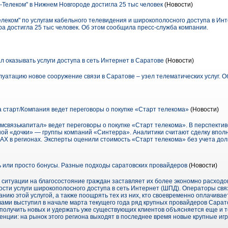
-Телеком" в Нижнем Новгороде достигла 25 тыс человек
(Новости)
елеком" по услугам кабельного телевидения и широкополосного доступа в Ин
ра достигла 25 тыс человек. Об этом сообщила пресс-служба компании.
л оказывать услуги доступа в сеть Интернет в Саратове
(Новости)
луатацию новое сооружение связи в Саратове – узел телематических услуг. О
старт/Компания ведет переговоры о покупке «Старт телекома»
(Новости)
ромсвязькапитал» ведет переговоры о покупке «Старт телекома». В перспекти
тной «дочки» — группы компаний «Синтерра». Аналитики считают сделку впол
AX в регионах. Эксперты оценили стоимость «Старт телекома» без учета долг
или просто бонусы. Разные подходы саратовских провайдеров
(Новости)
ситуации на благосостояние граждан заставляет их более экономно расходов
тности услуги широкополосного доступа в сеть Интернет (ШПД). Операторы свя
нию этой услугой, а также поощрять тех из них, кто своевременно оплачивает 
ами выступил в начале марта текущего года ряд крупных провайдеров Сарато
получить новых и удержать уже существующих клиентов объясняется еще и т
енции: на рынок этого региона выходят в последнее время новые крупные игр