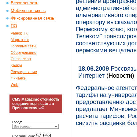
решение арбитражног
Безопасность
административной от
Мобильная связь
альтернативного опе
Фиксированная связь
оператору высказало
ПО
Пермскому краю, кот
Рынок ПК
Телеком" транслиров
Маркетинг
соответствующих дог
Торговые сети
пермскими вещателя
Оборудование
Outsourcing
Кадры
18.06.2009
Россвязь
Регулирование
Интернет
(Новости)
Финансы
Web
Федеральное агентст
тарифы на универсал
CMS Magazine: стоимость
предоставлению дост
создания корп. сайта в
предлагает Минкомс
Приволжском ФО
расчета тарифов. Ро
снизить расценки бол
Город:
57 958
Средняя цена: