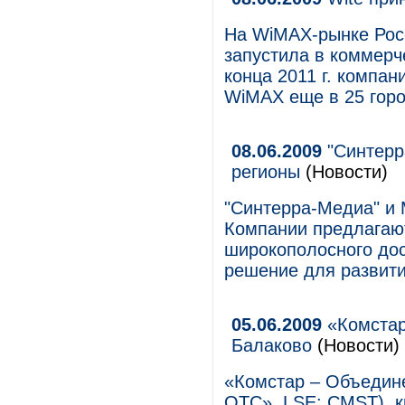
На WiMAX-рынке Росс
запустила в коммерч
конца 2011 г. компан
WiMAX еще в 25 горо
08.06.2009
"Синтерра
регионы
(Новости)
"Синтерра-Медиа" и M
Компании предлагаю
широкополосного дос
решение для развити
05.06.2009
«Комстар
Балаково
(Новости)
«Комстар – Объедин
ОТС», LSE: CMST), 