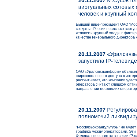
20.11.2007
М.Сусов пла
виртуальных сотовых 
человек и крупный хо
Бывший вице-президент ОАО "Моб
создать в России несколько вирту
человек и крупный холдинг фиксир
качестве генерального директора ко
20.11.2007
«Уралсвязь
запустила IP-телевид
ОАО «Уралсвязьинформ» объявило 
широкополосного доступа в интер
рассчитывает, что компании удаст
оператора считают слишком оптим
направлении московских оператор
20.11.2007
Регулирова
полномочий ликвидир
"Россвязьохранкультуры" не будет
трафика между операторами. Эти 
Федеральное агентство связи (Рос