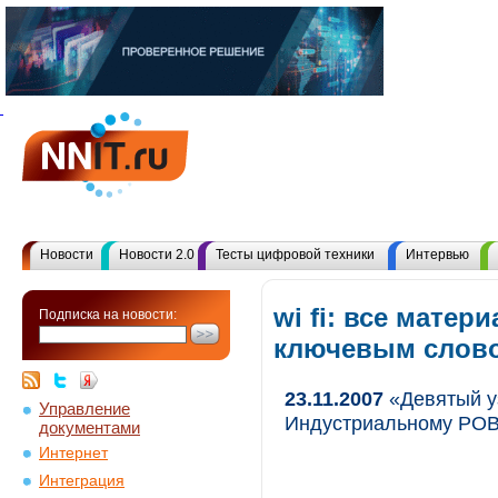
Новости
Новости 2.0
Тесты цифровой техники
Интервью
wi fi: все матер
Подписка на новости:
ключевым слов
23.11.2007
«Девятый уз
Управление
Индустриальному РОВ
документами
Интернет
Интеграция