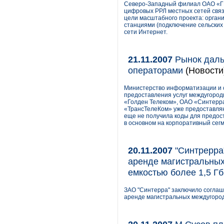
Северо-Западный филиал ОАО «Г
цифровых РРЛ местных сетей связ
цели масштабного проекта: орган
станциями (подключение сельских
сети Интернет.
21.11.2007
Рынок даль
операторами
(Новости
Министерство информатизации и с
предоставления услуг междугород
«Голден Телеком», ОАО «Синтерра
«ТрансТелеКом» уже предоставляют
еще не получила коды для предост
в основном на корпоративный сегм
20.11.2007
"Синтрерра
аренде магистральных
емкостью более 1,5 Гб
ЗАО "Синтерра" заключило соглаше
аренде магистральных междугород