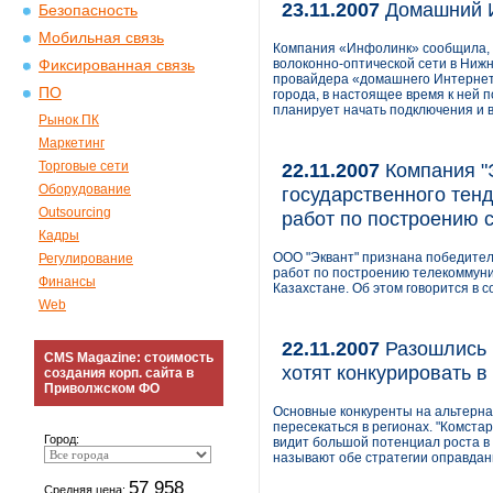
23.11.2007
Домашний И
Безопасность
Мобильная связь
Компания «Инфолинк» сообщила, ч
волоконно-оптической сети в Ниж
Фиксированная связь
провайдера «домашнего Интернет
ПО
города, в настоящее время к ней
планирует начать подключения и в
Рынок ПК
Маркетинг
Торговые сети
22.11.2007
Компания "
Оборудование
государственного тен
Outsourcing
работ по построению 
Кадры
ООО "Эквант" признана победител
Регулирование
работ по построению телекоммуни
Финансы
Казахстане. Об этом говорится в 
Web
22.11.2007
Разошлись в
CMS Magazine: стоимость
хотят конкурировать в
создания корп. сайта в
Приволжском ФО
Основные конкуренты на альтернат
пересекаться в регионах. "Комста
Город:
видит большой потенциал роста в 
называют обе стратегии оправда
57 958
Средняя цена: