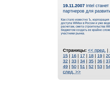
19.11.2007
Intel стане
партнеров для развит
Как стало известно Ъ, корпорация
доступа WiMax в России и уже ве
расчетам, смета строительства W
бюджетом создать ее крайне сложн
участники рынка.
Страницы:
<< пред.
|
15
|
16
|
17
|
18
|
19
|
2
32
|
33
|
34
|
35
|
36
|
3
49
|
50
|
51
|
52
|
53
|
5
след. >>