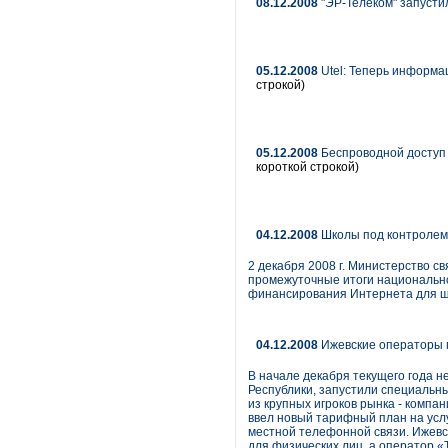
08.12.2008
"ЭР-Телеком" запустил
05.12.2008
Utel: Теперь информа
строкой)
05.12.2008
Беспроводной доступ 
короткой строкой)
04.12.2008
Школы под контролем
2 декабря 2008 г. Министерство с
промежуточные итоги национально
финансирования Интернета для ш
04.12.2008
Ижевские операторы г
В начале декабря текущего года 
Республики, запустили специальны
из крупных игроков рынка - компа
ввел новый тарифный план на усл
местной телефонной связи. Ижевс
для физических лиц, а оператор «