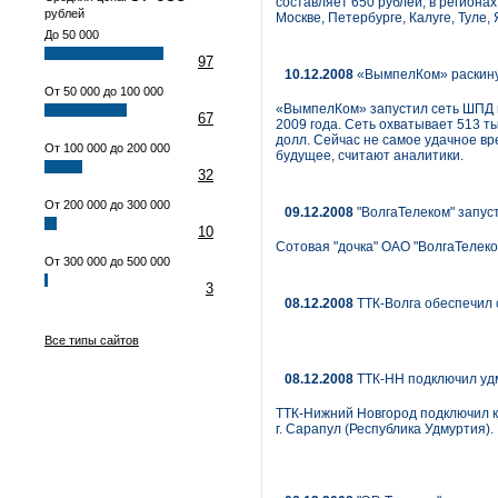
составляет 650 рублей, в региона
рублей
Москве, Петербурге, Калуге, Туле
До 50 000
97
10.12.2008
«ВымпелКом» раскинул
От 50 000 до 100 000
«ВымпелКом» запустил сеть ШПД в 
67
2009 года. Сеть охватывает 513 т
долл. Сейчас не самое удачное вр
От 100 000 до 200 000
будущее, считают аналитики.
32
От 200 000 до 300 000
09.12.2008
"ВолгаТелеком" запуст
10
Сотовая "дочка" ОАО "ВолгаТелеком
От 300 000 до 500 000
3
08.12.2008
ТТК-Волга обеспечил
Все типы сайтов
08.12.2008
ТТК-НН подключил удм
ТТК-Нижний Новгород подключил к
г. Сарапул (Республика Удмуртия).