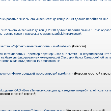
нсирование "школьного Интернета" до конца 2008г должно перейти свыше 
"школьного Интернета" до конца 2008г должно перейти свыше 15 тыс образ
стерства связи и массовых коммуникаций /Минкомсвязи/.
чество. «Эффективные технологии» и «ФиаБанк»
(Новости)
ые технологии» - премьер-партнер Cisco в Тольятти – выступил исполните
на базе унифицированных коммуникаций Cisco для банка Самарской области 
анство было объединено 19 офисов банка.
лючился «Нижегородский масло-жировой комбинат»
(Новости короткой строко
Мордовия ОАО «ВолгаТелеком» доводит до сведения потребителей услуг сет
овости короткой строкой)
ния лицевых счетов Telenet в Системе e-port
(Новости короткой строкой)