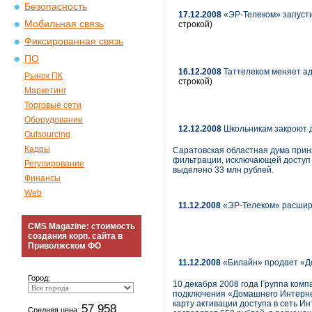
Безопасность
17.12.2008
«ЭР-Телеком» запуст
Мобильная связь
строкой)
Фиксированная связь
ПО
16.12.2008
Таттелеком меняет ад
Рынок ПК
строкой)
Маркетинг
Торговые сети
Оборудование
12.12.2008
Школьникам закроют 
Outsourcing
Кадры
Саратовская областная дума прин
фильтрации, исключающей доступ 
Регулирование
выделено 33 млн рублей.
Финансы
Web
11.12.2008
«ЭР-Телеком» расширя
CMS Magazine: стоимость
создания корп. сайта в
Приволжском ФО
11.12.2008
«Билайн» продает «Д
Город:
10 декабря 2008 года Группа ком
подключения «Домашнего Интернет
карту активации доступа в сеть И
57 958
Средняя цена: