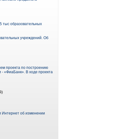
15 тыс образовательных
овательных учреждений. Об
лем проекта по построению
- «ФиаБанк». В ходе проекта
й)
и Интернет об изменении