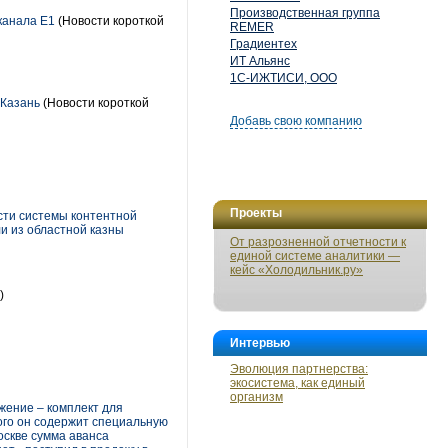
Производственная группа
канала E1
(Новости короткой
REMER
Градиентех
ИТ Альянс
1С-ИЖТИСИ, ООО
 Казань
(Новости короткой
Добавь свою компанию
Проекты
сти системы контентной
и из областной казны
От разрозненной отчетности к
единой системе аналитики —
кейс «Холодильник.ру»
)
Интервью
Эволюция партнерства:
экосистема, как единый
организм
жение – комплект для
ого он содержит специальную
оскве сумма аванса