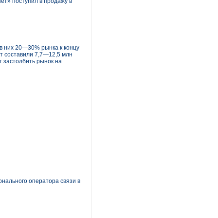
нет» поступил в продажу в
 в них 20—30% рынка к концу
кт составили 7,7—12,5 млн
т застолбить рынок на
онального оператора связи в