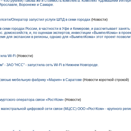
х – 450 рублей) такова же и стоимость комплекта. Комплект «Домашний Интер
, Ярославле, Воронеже и Самаре.
сети/Оператор запустил услуги ШПД в семи городах
(Новости)
семи городах России, в частности в Уфе и Кемерове, и рассчитывает занять
ыс. домохозяйств, и, по оценкам экспертов, инвестиции «ВымпелКома» в прое
емя для экспансии в регионы, однако для «ВымпелКома» этот проект позволи
ила Wi-Fi
(Новости)
" - ЗАО "НСС" - запустила сеть Wi-Fi в Нижнем Новгороде.
 связью мебельную фабрику «Мария» в Саратове
(Новости короткой строкой)
уртского оператора связи «РостКом»
(Новости)
 магистральной цифровой сети связи (МЦСС) ООО «РостКом» - крупного реги