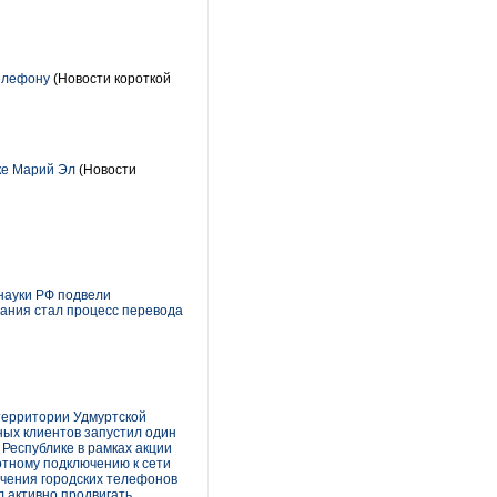
телефону
(Новости короткой
ике Марий Эл
(Новости
 науки РФ подвели
ания стал процесс перевода
территории Удмуртской
вных клиентов запустил один
 Республике в рамках акции
отному подключению к сети
ючения городских телефонов
л активно продвигать