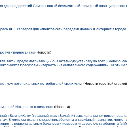
ил для предприятий Самары новый безлимитный тарифный план цифрового 
реса ДНС серверов для клиентов сети передачи данных и Интернет в городе
доступ к порносайтам
(Новости)
яла закон, предусматривающий обязательную установку во всех школах обла
школьников к ресурсам интернета «нежелательного содержания». На эти цел
ет круг потенциальных потребителей своих услуг
(Новости короткой строкой
омашний Интернет» в комплекте
(Новости)
паний «ВымпелКом» (товарный знак «Билайн») вывела на рынок новое предло
а». В комплект входят справочник абонента и тарифный навигатор, кроме т
нтернет с первоначальным балансом и номером лицевого счета абонента (в М