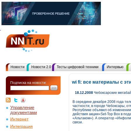
Новости
Новости 2.0
Тесты цифровой техники
Интервью
wi fi: все материалы с 
Подписка на новости:
18.12.2008
Чебоксарские мегаба
В середине декабря 2008 года те
частности, в городе Чебоксары, 
Управление
Республике объявил об изменении 
документами
действия акции«Set-Top Box в по
«Альтаком»). А оператор «Инфоли
Интернет
связи.
Интеграция