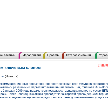
Аналитика
Мероприятия
Проекты
Каталог компаний
Управ
Новост
этим ключевым словом
йты
(Новости)
лекоммуникационные операторы, предоставляющие свои услуги на территории
отметились различными маркетинговыми инициативами. Так, филиал ОАО «Вол
с 1 января 2009 года параметров нескольких тарифных планов на услугу ШПД
дарок». Также новогоднюю акцию проводит чебоксарский провайдер «Альтерна
нк» в середине месяца начал предоставлять пакет дополнительных услуг в 