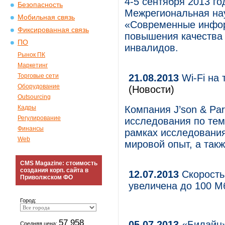
4-5 сентября 2013 го
Безопасность
Межрегиональная на
Мобильная связь
«Современные инфор
Фиксированная связь
повышения качества 
ПО
инвалидов.
Рынок ПК
Маркетинг
Торговые сети
21.08.2013
Wi-Fi на
Оборудование
(Новости)
Outsourcing
Кадры
Компания J’son & Par
Регулирование
исследования по тем
Финансы
рамках исследования
Web
мировой опыт, а так
CMS Magazine: стоимость
создания корп. сайта в
12.07.2013
Скорость
Приволжском ФО
увеличена до 100 М
Город:
57 958
05.07.2013
«Билайн»
Средняя цена: