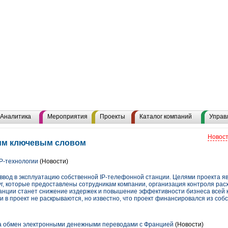
Аналитика
Мероприятия
Проекты
Каталог компаний
Управ
Новост
этим ключевым словом
P-технологии
(Новости)
вод в эксплуатацию собственной IP-телефонной станции. Целями проекта я
луг, которые предоставлены сотрудникам компании, организация контроля ра
танции станет снижение издержек и повышение эффективности бизнеса всей 
 в проект не раскрываются, но известно, что проект финансировался из собс
ла обмен электронными денежными переводами с Францией
(Новости)