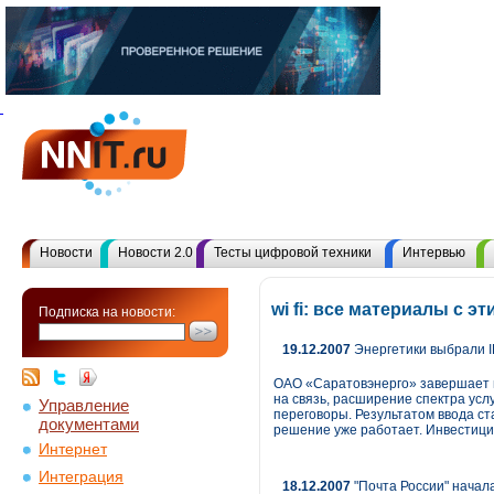
Новости
Новости 2.0
Тесты цифровой техники
Интервью
wi fi: все материалы с 
Подписка на новости:
19.12.2007
Энергетики выбрали I
ОАО «Саратовэнерго» завершает в
на связь, расширение спектра ус
Управление
переговоры. Результатом ввода с
документами
решение уже работает. Инвестиции
Интернет
Интеграция
18.12.2007
"Почта России" нача