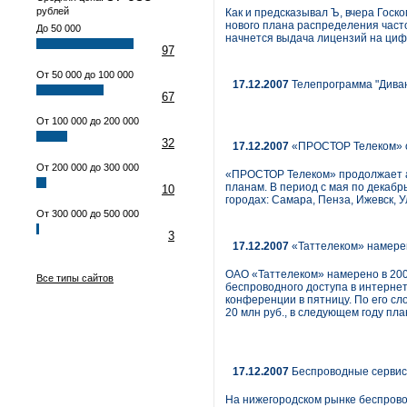
рублей
Как и предсказывал Ъ, вчера Гос
нового плана распределения часто
До 50 000
начнется выдача лицензий на ци
97
От 50 000 до 100 000
17.12.2007
Телепрограмма "Диван
67
От 100 000 до 200 000
32
17.12.2007
«ПРОСТОР Телеком» о
От 200 000 до 300 000
«ПРОСТОР Телеком» продолжает а
планам. В период с мая по декаб
10
городах: Самара, Пенза, Ижевск, У
От 300 000 до 500 000
3
17.12.2007
«Таттелеком» намерен
ОАО «Таттелеком» намерено в 200
Все типы сайтов
беспроводного доступа в интерне
конференции в пятницу. По его сл
20 млн руб., в следующем году пл
17.12.2007
Беспроводные сервис
На нижегородском рынке беспрово