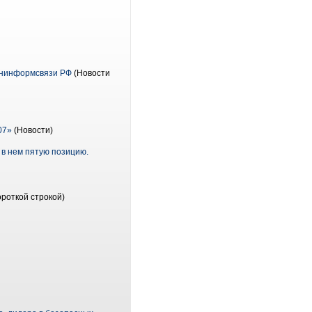
ининформсвязи РФ
(Новости
07»
(Новости)
 в нем пятую позицию.
ороткой строкой)