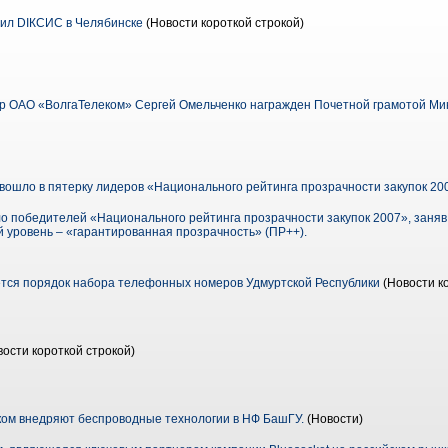
ил DIКСИС в Челябинске
(Новости короткой строкой)
р ОАО «ВолгаТелеком» Сергей Омельченко награжден Почетной грамотой М
ошло в пятерку лидеров «Национального рейтинга прозрачности закупок 20
о победителей «Национального рейтинга прозрачности закупок 2007», заняв
 уровень – «гарантированная прозрачность» (ПР++).
тся порядок набора телефонных номеров Удмуртской Республики
(Новости к
ости короткой строкой)
ом внедряют беспроводные технологии в НФ БашГУ.
(Новости)