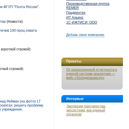
Производственная группа
и ФГУП "Почта России".
REMER
Градиентех
ИТ Альянс
ртир
(Новости)
1С-ИЖТИСИ, ООО
печив 100 проц охвата
Добавь свою компанию
 короткой строкой)
Проекты
откой строкой)
От разрозненной отчетности к
единой системе аналитики —
кейс «Холодильник.ру»
Интервью
нид Рейман (на фото) 17
роектах: решить проблему
Эволюция партнерства:
е учреждения.
экосистема, как единый
организм