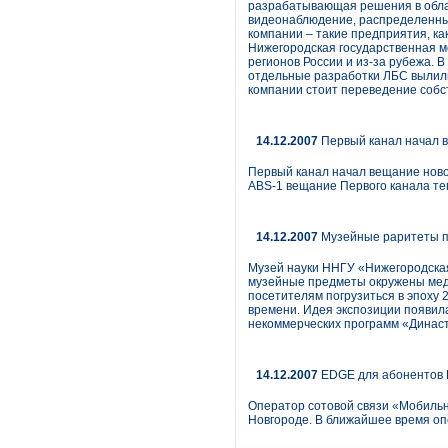
разрабатывающая решения в облас
видеонаблюдение, распределенный
компании – такие предприятия, к
Нижегородская государственная м
регионов России и из-за рубежа. 
отдельные разработки ЛБС вылили
компании стоит переведение собст
14.12.2007
Первый канал начал в
Первый канал начал вещание ново
ABS-1 вещание Первого канала те
14.12.2007
Музейные раритеты п
Музей науки ННГУ «Нижегородская
музейные предметы окружены меди
посетителям погрузиться в эпоху 
времени. Идея экспозиции появила
некоммерческих программ «Династ
14.12.2007
EDGE для абонентов 
Оператор сотовой связи «Мобиль
Новгороде. В ближайшее время оп