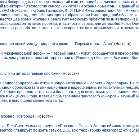
ти беспроводных сетевых технологий с интеграцией различных сервисов, та
 мониторинг (технология сенсорных сетей) и охрана объектов. На данный м
ак ЗАО «Вокбанк», «Кубань Газпром», ФГУП ЦНИИ «Буревестник», МП «Нижего
едицинская академия, Министерство образования Нижегородской области, а 
В настоящее время компания реализует несколько проектов по IP-телефониза
сь в самостоятельные проекты, в частности, сервис для автомобилистов Dor
венных разработок с этапа тестовых проектов на этап выведения готовых р
ещание новой международной версии — "Первый канал - Азия"
(Новости)
й международной версии — "Первый канал - Азия", сообщается в пресс-релиз
перь доступно на огромной территории от Японии до Африки и Ближнего Вост
олучили интерактивные оболочки
(Новости)
 радиолаборатория» открыл новую экспозицию – проект «Радиопары». Ее осо
йной оболочкой (это анимационные и видеофильмы, интерактивная лекция, 
20-х годов прошлого столетия и более наглядно познакомиться с принципами
сь в конце 2006 года, в связи с объявлением грантового конкурса «Научный м
ия», и воплощена менее чем за год.
Нижнего Новгорода
(Новости)
ные ТелеСистемы» макрорегион «Поволжье Северо-Запад» объявил о запуск
ератор планирует покрыть сетью EDGE всю территорию нижегородской облас