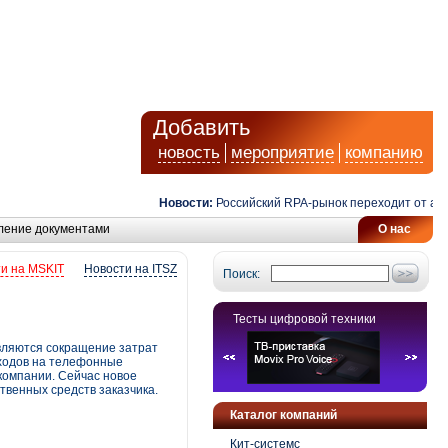
Добавить
новость
мероприятие
компанию
Новости:
Российский RPA-рынок переходит от автома
ление документами
О нас
и на MSKIT
Новости на ITSZ
Поиск:
Тесты цифровой техники
вляются сокращение затрат
сходов на телефонные
компании. Сейчас новое
твенных средств заказчика.
Каталог компаний
Кит-системс