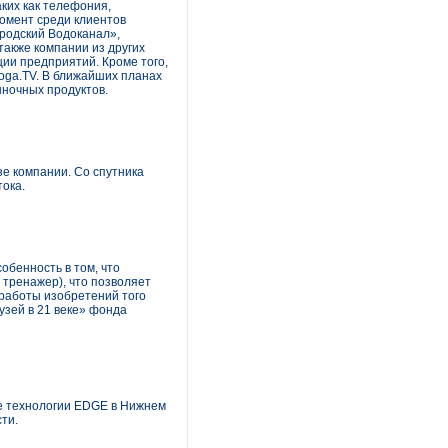
ких как телефония,
омент среди клиентов
родский Водоканал»,
также компании из других
ции предприятий. Кроме того,
oga.TV. В ближайших планах
ыночных продуктов.
е компании. Со спутника
ока.
бенность в том, что
тренажер), что позволяет
 работы изобретений того
узей в 21 веке» фонда
е технологии EDGE в Нижнем
ти.