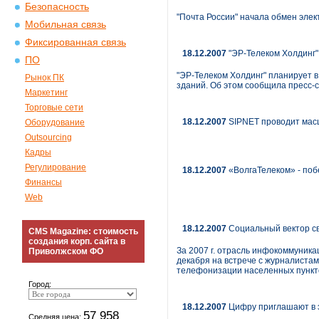
Безопасность
"Почта России" начала обмен эле
Мобильная связь
Фиксированная связь
18.12.2007
"ЭР-Телеком Холдинг" 
ПО
"ЭР-Телеком Холдинг" планирует в
Рынок ПК
зданий. Об этом сообщила пресс-
Маркетинг
Торговые сети
18.12.2007
SIPNET проводит масш
Оборудование
Outsourcing
Кадры
Регулирование
18.12.2007
«ВолгаТелеком» - поб
Финансы
Web
18.12.2007
Социальный вектор с
CMS Magazine: стоимость
создания корп. сайта в
За 2007 г. отрасль инфокоммуник
Приволжском ФО
декабря на встрече с журналиста
телефонизации населенных пункто
Город:
18.12.2007
Цифру приглашают в э
57 958
Средняя цена: