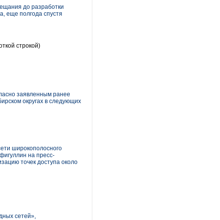
вещания до разработки
а, еще полгода спустя
откой строкой)
ласно заявленным ранее
бирском округах в следующих
 сети широкополосного
фигуллин на пресс-
изацию точек доступа около
дных сетей»,