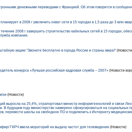
ктронными денежными переводами с Францией. Об этом говорится в сообщени
планирует в 2008 г увеличить охват сети в 15 городах в 1,5 раза до 3 млн ква
 течение 2008 г завершить строительство кабельных сетей в 15 городах, обес
служба компании.
табную акцию "Звоните бесплатно в города России и страны мира!"
(Новости
едитель конкурса «Лучшая российская кадровая служба – 2007»
(Новости кор
вязи
(Новости)
аций выросла на 25,4%, отрапортовал министр информтехнологий и связи Лео
ми. В будущем году министерство намерено сфокусироваться на социальных п
в, перевести школы на свободное ПО и подключить к Интернету медицински
фир/ ГКРЧ ввела мораторий на выдачу частот для телевидения
(Новости)