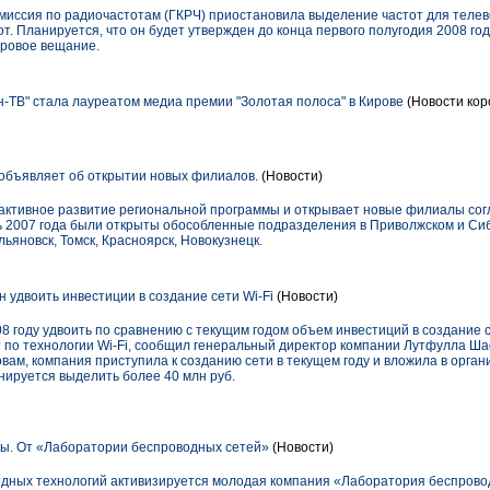
комиссия по радиочастотам (ГКРЧ) приостановила выделение частот для теле
т. Планируется, что он будет утвержден до конца первого полугодия 2008 год
фровое вещание.
-ТВ" стала лауреатом медиа премии "Золотая полоса" в Кирове
(Новости кор
бъявляет об открытии новых филиалов.
(Новости)
ктивное развитие региональной программы и открывает новые филиалы сог
рь 2007 года были открыты обособленные подразделения в Приволжском и Си
льяновск, Томск, Красноярск, Новокузнецк.
 удвоить инвестиции в создание сети Wi-Fi
(Новости)
8 году удвоить по сравнению с текущим годом объем инвестиций в создание
т по технологии Wi-Fi, сообщил генеральный директор компании Лутфулла Ша
овам, компания приступила к созданию сети в текущем году и вложила в орган
анируется выделить более 40 млн руб.
ы. От «Лаборатории беспроводных сетей»
(Новости)
дных технологий активизируется молодая компания «Лаборатория беспрово