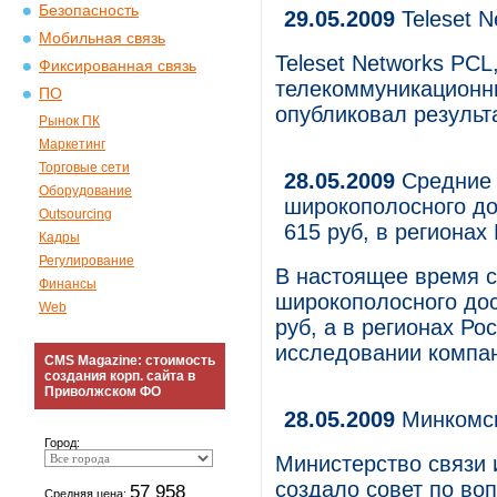
Безопасность
29.05.2009
Teleset 
Мобильная связь
Teleset Networks PC
Фиксированная связь
телекоммуникационны
ПО
опубликовал результа
Рынок ПК
Маркетинг
Торговые сети
28.05.2009
Средние 
Оборудование
широкополосного до
Outsourcing
615 руб, в регионах
Кадры
Регулирование
В настоящее время с
Финансы
широкополосного дос
Web
руб, а в регионах Ро
исследовании компа
CMS Magazine: стоимость
создания корп. сайта в
Приволжском ФО
28.05.2009
Минкомсв
Город:
Министерство связи 
создало совет по во
57 958
Средняя цена: