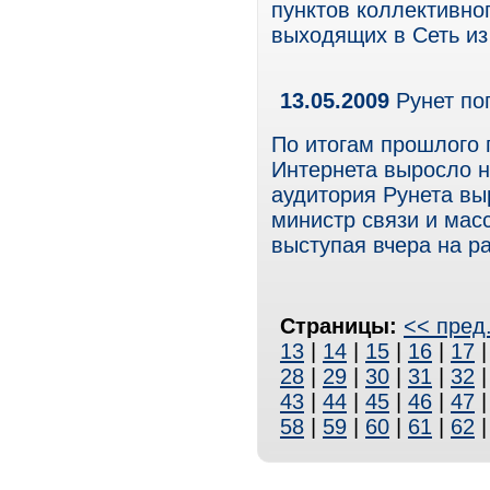
пунктов коллективно
выходящих в Сеть из
13.05.2009
Рунет по
По итогам прошлого 
Интернета выросло на
аудитория Рунета вы
министр связи и мас
выступая вчера на р
Страницы:
<< пред
13
|
14
|
15
|
16
|
17
28
|
29
|
30
|
31
|
32
43
|
44
|
45
|
46
|
47
58
|
59
|
60
|
61
|
62