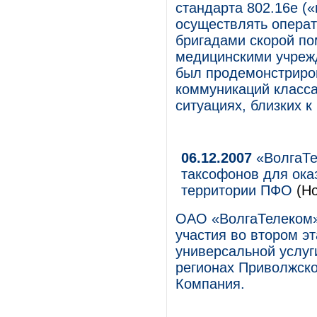
стандарта 802.16е (
осуществлять опера
бригадами скорой по
медицинскими учреж
был продемонстриро
коммуникаций класс
ситуациях, близких к
06.12.2007
«ВолгаТе
таксофонов для ока
территории ПФО
(Но
ОАО «ВолгаТелеком»
участия во втором э
универсальной услуг
регионах Приволжско
Компания.