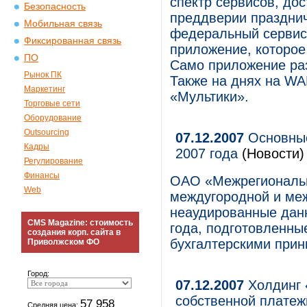
спектр сервисов, дос
Безопасность
преддверии праздни
Мобильная связь
федеральный сервис
Фиксированная связь
приложение, которое
ПО
Само приложение раз
Рынок ПК
Также на днях на W
Маркетинг
«Мультики».
Торговые сети
Оборудование
Outsourcing
07.12.2007
Основные
Кадры
2007 года
(Новости)
Регулирование
Финансы
ОАО «Межрегиональн
Web
междугородной и ме
неаудированные данн
CMS Magazine: стоимость
года, подготовленны
создания корп. сайта в
бухгалтерскими при
Приволжском ФО
Город:
07.12.2007
Холдинг 
собственной платеж
57 958
Средняя цена: