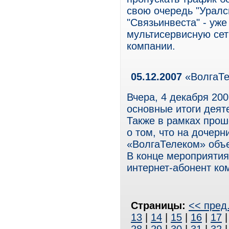
свою очередь "Уралс
"Связьинвеста" - уж
мультисервисную сет
компании.
05.12.2007
«ВолгаТе
Вчера, 4 декабря 20
основные итоги деят
Также в рамках про
о том, что на дочер
«ВолгаТелеком» объ
В конце мероприятия
интернет-абонент ко
Страницы:
<< пред
13
|
14
|
15
|
16
|
17