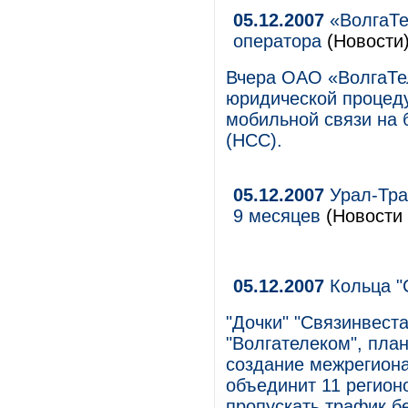
05.12.2007
«ВолгаТе
оператора
(Новости
Вчера ОАО «ВолгаТе
юридической процед
мобильной связи на 
(НСС).
05.12.2007
Урал-Тра
9 месяцев
(Новости 
05.12.2007
Кольца "
"Дочки" "Связинвест
"Волгателеком", план
создание межрегиона
объединит 11 регион
пропускать трафик б