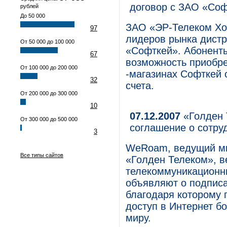
договор с ЗАО «Со
рублей
До 50 000
ЗАО «ЭР-Телеком Хол
97
лидеров рынка дист
От 50 000 до 100 000
«Софткей». Абонент
67
возможность приобре
От 100 000 до 200 000
-магазинах Софткей 
32
счета.
От 200 000 до 300 000
10
07.12.2007
«Голден 
От 300 000 до 500 000
соглашение о сотру
3
WeRoam, ведущий ми
Все типы сайтов
«Голден Телеком», 
телекоммуникационны
объявляют о подписа
благодаря которому 
доступ в Интернет бо
миру.