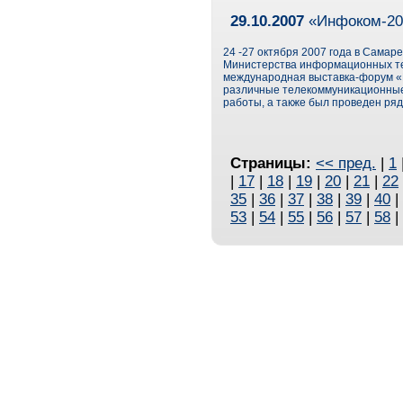
29.10.2007
«Инфоком-200
24 -27 октября 2007 года в Самар
Министерства информационных те
международная выставка-форум «
различные телекоммуникационные 
работы, а также был проведен ряд
Страницы:
<< пред.
|
1
|
17
|
18
|
19
|
20
|
21
|
22
35
|
36
|
37
|
38
|
39
|
40
|
53
|
54
|
55
|
56
|
57
|
58
|