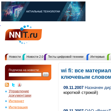
Новости
Новости 2.0
Тесты цифровой техники
Интервью
wi fi: все материа
Подписка на новости:
ключевым слово
09.11.2007
Назначен дир
Управление
короткой строкой)
документами
Интернет
Интеграция
09.11.2007
ОАО «ВолгаТе