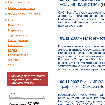
Безопасность
«ОЛИМП КАЧЕСТВА»
(Н
Мобильная связь
ОАО «ВолгаТелеком» удостоено 
Фиксированная связь
достижения в области предоставле
Глобального проекта «России - но
ПО
конгресса «Менеджмент успешного
Рынок ПК
ноября 2007 года.
Маркетинг
Торговые сети
09.11.2007
«Телесет» гот
Оборудование
Outsourcing
Компания «Телесет», частный опе
активов и бизнеса ООО «Связьинве
Кадры
Набережные Челны. Данное приобр
Регулирование
лидерства на рынке телекоммуника
Республики Татарстан и Российско
Финансы
провести успешную интеграцию ко
Web
эксплуатацию услуги кабельного 
получить существенный прирост д
CMS Magazine: стоимость
создания корп. сайта в
09.11.2007
РосНИИРОС и 
Приволжском ФО
трафиком в Самаре
(Но
Город:
РосНИИРОС и «Ростелеком» подпи
регионах России. Одна из двух пе
Exchange, создаваемых в рамках э
57 958
Средняя цена:
узла сети РосНИИРОС. Создание 