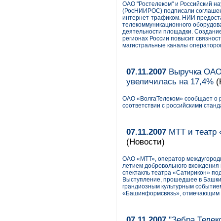
ОАО "Ростелеком" и Российский н
(РосНИИРОС) подписали соглашен
интернет-трафиком. НИИ предоста
телекоммуникационного оборудован
деятельности площадки. Создани
регионах России повысит связност
магистральные каналы операторо
07.11.2007
Выручка ОАО 
увеличилась на 17,4%
(
ОАО «ВолгаТелеком» сообщает о р
соответствии с российскими станд
07.11.2007
МТТ и театр 
(Новости)
ОАО «МТТ», оператор междугородн
летием добровольного вхождения 
спектакль театра «Сатирикон» по
Выступление, прошедшее в Башки
грандиозным культурным событием
«Башинформсвязь», отмечающим в 
07.11.2007
"Зебра Телек