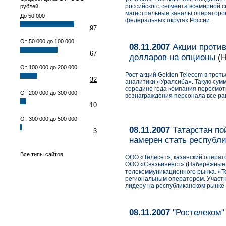
российского сегмента всемирной с
рублей
магистральные каналы операторов 
До 50 000
федеральных округах России.
97
От 50 000 до 100 000
08.11.2007
Акции против
67
долларов на опционы
(Н
От 100 000 до 200 000
Рост акций Golden Telecom в треть
32
аналитики «Уралсиба». Такую сумм
середине года компания пересмот
От 200 000 до 300 000
вознаграждения персонала все ра
10
От 300 000 до 500 000
08.11.2007
Татарстан по
3
намерен стать республ
Все типы сайтов
ООО «Телесет», казанский операто
ООО «Связьинвест» (Набережные 
телекоммуникационного рынка. «Т
региональным оператором. Участн
лидеру на республиканском рынке 
08.11.2007
"Ростелеком"