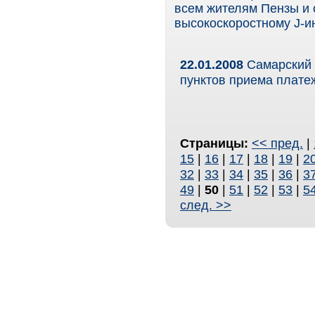
всем жителям Пензы и
высокоскоростному J-и
22.01.2008
Самарский 
пунктов приема плате
Страницы:
<< пред.
|
15
|
16
|
17
|
18
|
19
|
2
32
|
33
|
34
|
35
|
36
|
3
49
|
50
|
51
|
52
|
53
|
5
след. >>