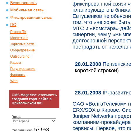
Безопасность
фиксированной связи 
планирующего в ближай
Мобильная связь
Евтушенков не объясни
Фиксированная связь
том, что «не хочет быт
ПО
МТС и «Комстара» дей
Рынок ПК
синергии, чем у «Вымпе
Маркетинг
долгосрочной перспект
Торговые сети
пострадать от нежелани
Оборудование
Outsourcing
Кадры
28.01.2008
Пензенские
Регулирование
короткой строкой)
Финансы
Web
28.01.2008
IP-развитие
CMS Magazine: стоимость
создания корп. сайта в
ОАО «ВолгаТелеком» на
Приволжском ФО
ERX/SDX в Кирове. Си
Juniper Networks пред
Город:
компаниям-провайдерам
сервисы. Первое, что 
57 958
Средняя цена: