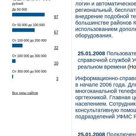
логин и автоматическо
рублей
региональный, бесплат
До 50 000
внедрение подобной те
97
большинстве районов К
От 50 000 до 100 000
использованием допол
67
оборудования.
От 100 000 до 200 000
32
25.01.2008
Пользовате
От 200 000 до 300 000
справочной службой У
10
реальном времени
(Но
От 300 000 до 500 000
Информационно-справоч
3
в начале 2006 года. Д
многоканальной телеф
Все типы сайтов
оргтехникой. Главная ц
населением. Сотрудник
консультативную помощ
подразделений УФМС Ро
25.01.2008
Подключен 