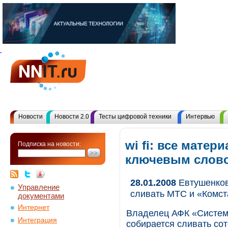
Новости
Новости 2.0
Тесты цифровой техники
Интервью
wi fi: все матер
Подписка на новости:
ключевым слов
28.01.2008
Евтушенков 
Управление
сливать МТС и «Комст
документами
Интернет
Владелец АФК «Систем
Интеграция
собирается сливать со