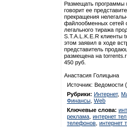
Размещать программы н
говорит ее представит
прекращения нелегальн
файлообменных сетей о
легального тиража прод
S.T.A.L.K.E.R клиенты t
этом заявил в ходе вс
представитель продающ
размещена на torrents.
450 руб.
Анастасия Голицына
Источник: Ведомости (
Рубрики:
Интернет
,
Ма
Финансы
,
Web
Ключевые слова:
ин
реклама
,
интернет те
телефонов
,
интернет 