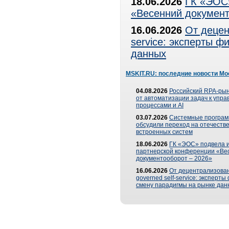
18.06.2026
ГК «ЭОС»
«Весенний документ
16.06.2026
От децен
service: эксперты 
данных
MSKIT.RU: последние новости Мо
04.08.2026
Российский RPA-рын
от автоматизации задач к упр
процессами и AI
03.07.2026
Системные програ
обсудили переход на отечеств
встроенных систем
18.06.2026
ГК «ЭОС» подвела и
партнерской конференции «Ве
документооборот – 2026»
16.06.2026
От децентрализован
governed self-service: эксперт
смену парадигмы на рынке дан