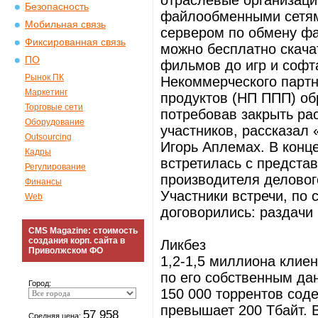
отраслевые организаци
Безопасность
файлообменными сетям
Мобильная связь
сервером по обмену фай
Фиксированная связь
можно бесплатно скачат
ПО
фильмов до игр и софт
Рынок ПК
Некоммерческого парт
Маркетинг
продуктов (НП ППП) об
Торговые сети
потребовав закрыть ра
Оборудование
участников, рассказал 
Outsourcing
Игорь Аплемах. В конце
Кадры
встретилась с предста
Регулирование
производителя делового
Финансы
Участники встречи, по
Web
договорились: раздачи
CMS Magazine: стоимость
создания корп. сайта в
Ликбез
Приволжском ФО
1,2-1,5 миллиона клиен
по его собственным д
Город:
150 000 торрентов соде
превышает 200 Тбайт. B
57 958
Средняя цена: