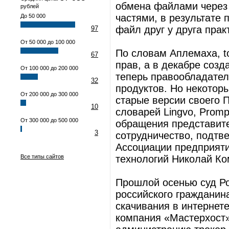
обмена файлами через 
рублей
частями, в результате 
До 50 000
файл друг у друга пра
97
От 50 000 до 100 000
По словам Аплемаха, to
67
прав, а в декабре соз
От 100 000 до 200 000
теперь правообладател
32
продуктов. Но некотор
От 200 000 до 300 000
старые версии своего 
10
словарей Lingvo, Prom
От 300 000 до 500 000
обращения представите
3
сотрудничество, подтв
Ассоциации предприят
Все типы сайтов
технологий Николай Ко
Прошлой осенью суд Ро
российского гражданин
скачивания в интернете
компания «Мастерхост