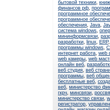
бытовой техники
,
книж
финансов рф
,
програ
программное обеспеч
программное обеспеч
обеспечения
,
Java
,
Ja
система windows
,
опе
мининформсвязи
,
раз
разработки
,
linux
,
ERP
программы windows
,
C
интернет работа
,
web 
web камеры
,
web маст
онлайн веб
,
разработк
веб студия
,
веб стран
программы
,
веб обще
бесплатные веб
,
созд
веб
,
министерство фи
гкрч
,
минсвязи
,
россв
министерство связи
,
w
регистратор
,
управлен
онлайн
,
магазин онла