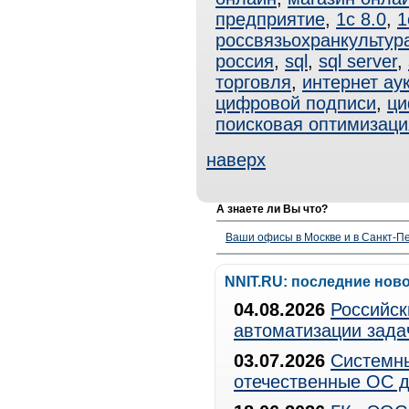
предприятие
,
1с 8.0
,
1
россвязьохранкультур
россия
,
sql
,
sql server
,
торговля
,
интернет ау
цифровой подписи
,
ци
поисковая оптимизаци
наверх
А знаете ли Вы что?
Ваши офисы в Москве и в Санкт-Пе
NNIT.RU: последние нов
04.08.2026
Российск
автоматизации зада
03.07.2026
Системны
отечественные ОС д