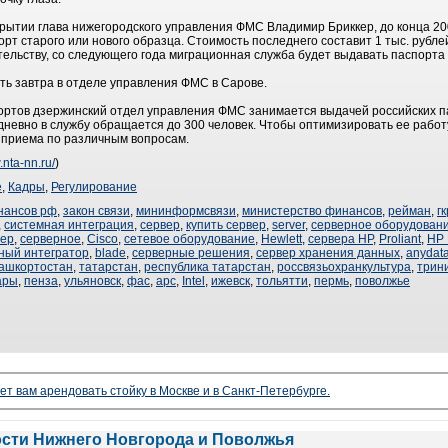
рытии глава нижегородского управления ФМС Владимир Бриккер, до конца 20
 старого или нового образца. Стоимость последнего составит 1 тыс. рублей 
тельству, со следующего года миграционная служба будет выдавать паспорта 
ть завтра в отделе управления ФМС в Сарове.
ртов дзержинский отдел управления ФМС занимается выдачей российских п
дневно в службу обращается до 300 человек. Чтобы оптимизировать ее работу
 приема по различным вопросам.
.nta-nn.ru/
)
е
,
Кадры
,
Регулирование
нансов рф
,
закон связи
,
мининформсвязи
,
министерство финансов
,
рейман
,
гк
,
системная интеграция
,
сервер
,
купить сервер
,
server
,
серверное оборудован
тер
,
серверное
,
Cisco
,
сетевое оборудование
,
Hewlett
,
сервера HP
,
Proliant
,
HP 
ный интегратор
,
blade
,
серверные решения
,
сервер хранения данных
,
anydat
ашкортостан
,
татарстан
,
республика татарстан
,
россвязьохранкультура
,
трин
ары
,
пенза
,
ульяновск
,
фас
,
apc
,
Intel
,
ижевск
,
тольятти
,
пермь
,
поволжье
ет вам арендовать стойку в Москве и в Санкт-Петербурге.
ости Нижнего Новгорода и Поволжья