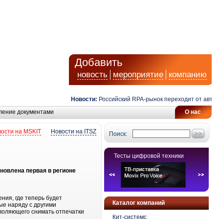
Добавить
новость
мероприятие
компанию
Новости:
Российский RPA-рынок переходит от автомат
ление документами
О нас
ости на MSKIT
Новости на ITSZ
Поиск:
Тесты цифровой техники
новлена первая в регионе
ния, где теперь будет
Каталог компаний
ые наряду с другими
воляющего снимать отпечатки
Кит-системс