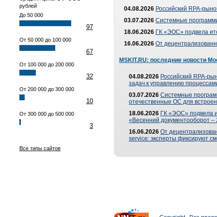
рублей
04.08.2026
Российский RPA-рынок
До 50 000
03.07.2026
Системные программи
97
18.06.2026
ГК «ЭОС» подвела ит
От 50 000 до 100 000
16.06.2026
От децентрализованно
67
MSKIT.RU: последние новости Мо
От 100 000 до 200 000
32
04.08.2026
Российский RPA-рын
задач к управлению процессами
От 200 000 до 300 000
03.07.2026
Системные програм
10
отечественные ОС для встроен
18.06.2026
ГК «ЭОС» подвела 
От 300 000 до 500 000
«Весенний документооборот –
3
16.06.2026
От децентрализованн
service: эксперты фиксируют с
Все типы сайтов