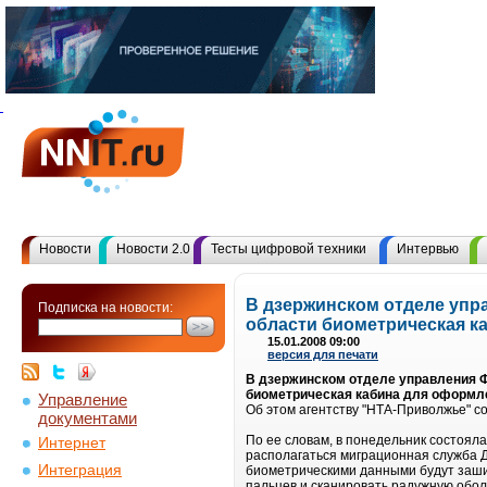
Новости
Новости 2.0
Тесты цифровой техники
Интервью
В дзержинском отделе упр
Подписка на новости:
области биометрическая к
15.01.2008 09:00
версия для печати
В дзержинском отделе управления Ф
биометрическая кабина для оформле
Управление
Об этом агентству "НТА-Приволжье" с
документами
По ее словам, в понедельник состоял
Интернет
располагаться миграционная служба 
Интеграция
биометрическими данными будут заши
пальцев и сканировать радужную оболо