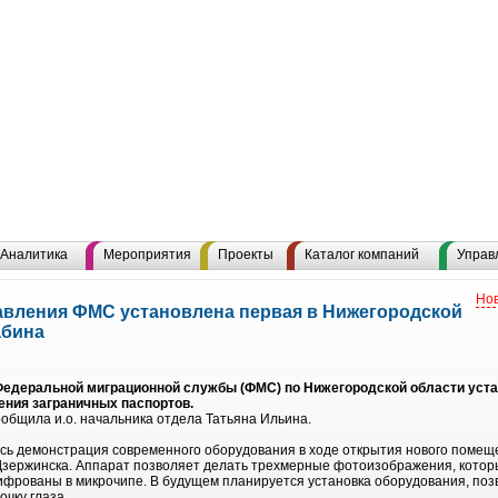
Аналитика
Мероприятия
Проекты
Каталог компаний
Управ
Нов
авления ФМС установлена первая в Нижегородской
абина
едеральной миграционной службы (ФМС) по Нижегородской области уста
ния заграничных паспортов.
ообщила и.о. начальника отдела Татьяна Ильина.
ась демонстрация современного оборудования в ходе открытия нового помеще
Дзержинска. Аппарат позволяет делать трехмерные фотоизображения, котор
фрованы в микрочипе. В будущем планируется установка оборудования, поз
чку глаза.