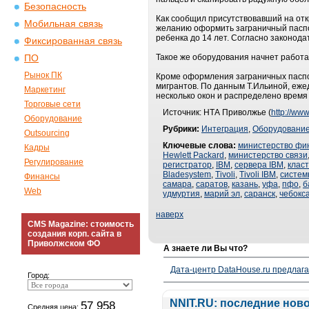
Безопасность
Как сообщил присутствовавший на отк
Мобильная связь
желанию оформить заграничный паспорт
ребенка до 14 лет. Согласно законода
Фиксированная связь
Такое же оборудования начнет работа
ПО
Рынок ПК
Кроме оформления заграничных паспо
мигрантов. По данным Т.Ильиной, еже
Маркетинг
несколько окон и распределено время
Торговые сети
Источник: НТА Приволжье (
http://www
Оборудование
Рубрики:
Интеграция
,
Оборудовани
Outsourcing
Ключевые слова:
министерство фи
Кадры
Hewlett Packard
,
министерство связи
Регулирование
регистратор
,
IBM
,
сервера IBM
,
клас
Bladesystem
,
Tivoli
,
Tivoli IBM
,
систем
Финансы
самара
,
саратов
,
казань
,
уфа
,
пфо
,
б
Web
удмуртия
,
марий эл
,
саранск
,
чебокс
наверх
CMS Magazine: стоимость
создания корп. сайта в
Приволжском ФО
А знаете ли Вы что?
Дата-центр DataHouse.ru предлага
Город:
NNIT.RU: последние нов
57 958
Средняя цена: