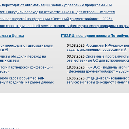
 переходит от автоматизации задач к управлению процессами и AI
сты обсудили переход на отечественные ОС для встроенных систем
оги партнерской конференции «Весенний документооборот – 2026»
го хаоса к governed self-service: эксперты фиксируют смену парадигмы на р
сквы и Центра
ITSZ.RU: последние новости Петербург
ок переходит от автоматизации
04.08.2026
Российский RPA-рынок пе
 и AI
задач к управлению процессами и AI
мисты обсудили переход на
03.07.2026
Системные программисты
ных систем
отечественные ОС для встроенных с
итоги партнерской конференции
18.06.2026
ГК «ЭОС» подвела итоги 
 2026»
«Весенний документооборот – 2026»
ого хаоса к governed self-
16.06.2026
От децентрализованного ха
мену парадигмы на рынке данных
service: эксперты фиксируют смену 