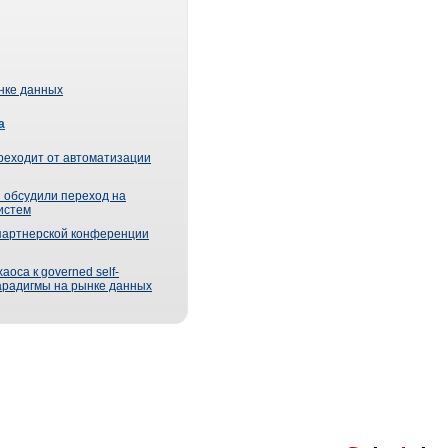
ынке данных
а
реходит от автоматизации
 обсудили переход на
истем
партнерской конференции
оса к governed self-
парадигмы на рынке данных