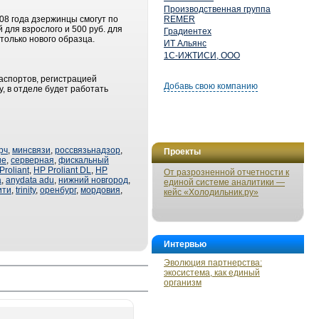
Производственная группа
08 года дзержинцы смогут по
REMER
для взрослого и 500 руб. для
Градиентех
только нового образца.
ИТ Альянс
1С-ИЖТИСИ, ООО
аспортов, регистрацией
Добавь свою компанию
, в отделе будет работать
рч
,
минсвязи
,
россвязьнадзор
,
Проекты
ие
,
серверная
,
фискальный
Proliant
,
HP Proliant DL
,
HP
От разрозненной отчетности к
a
,
anydata adu
,
нижний новгород
,
единой системе аналитики —
ити
,
trinity
,
оренбург
,
мордовия
,
кейс «Холодильник.ру»
Интервью
Эволюция партнерства:
экосистема, как единый
организм