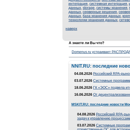
интеграция
,
системная интеграция
,
данных
,
storage
,
системы хранения
,
данных
,
серверные решения
,
серве
данных
,
база хранения данных
,
кор
технологии хранения данных
,
сетев
наверх
А знаете ли Вы что?
Domenus.ru устраивает РАСПРОДА
NNIT.RU: последние нов
04.08.2026
Российский RPA-рынок
03.07.2026
Системные программи
18.06.2026
ГК «ЭОС» подвела ит
16.06.2026
От децентрализованно
MSKIT.RU: последние новости Мо
04.08.2026
Российский RPA-рын
задач к управлению процессами
03.07.2026
Системные програм
отечественные ОС для встроен