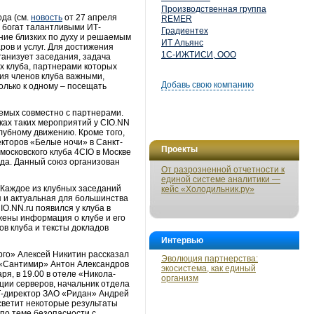
Производственная группа
да (см.
новость
от 27 апреля
REMER
 богат талантливыми ИТ-
Градиентех
ение близких по духу и решаемым
ИТ Альянс
ов и услуг. Для достижения
1С-ИЖТИСИ, ООО
ганизует заседания, задача
ях клуба, партнерами которых
ия членов клуба важными,
Добавь свою компанию
олько к одному – посещать
уемых совместно с партнерами.
ках таких мероприятий у CIO.NN
лубному движению. Кроме того,
екторов «Белые ночи» в Санкт-
Проекты
московского клуба 4CIO в Москве
ода. Данный союз организован
От разрозненной отчетности к
единой системе аналитики —
 Каждое из клубных заседаний
кейс «Холодильник.ру»
я и актуальная для большинства
O.NN.ru появился у клуба в
жены информация о клубе и его
ов клуба и тексты докладов
Интервью
го» Алексей Никитин рассказал
Эволюция партнерства:
а «Сантимир» Антон Александров
экосистема, как единый
я, в 19.00 в отеле «Никола-
организм
ции серверов, начальник отдела
Т-директор ЗАО «Ридан» Андрей
светит некоторые результаты
по теме безопасности с