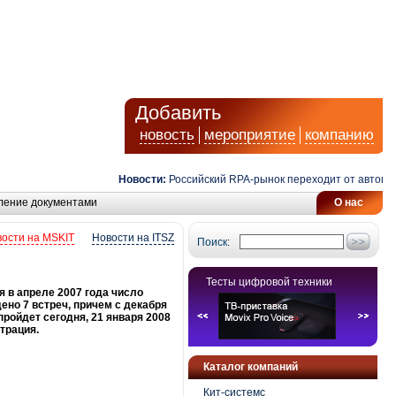
Добавить
новость
мероприятие
компанию
Новости:
Российский RPA-рынок переходит от автоматиза
ление документами
О нас
ости на MSKIT
Новости на ITSZ
Поиск:
Тесты цифровой техники
 в апреле 2007 года число
ено 7 встреч, причем с декабря
ройдет сегодня, 21 января 2008
трация.
Каталог компаний
Кит-системс