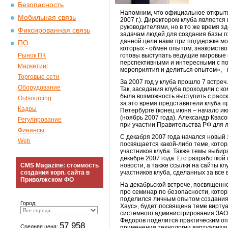
Безопасность
Напомним, что официальное открыти
Мобильная связь
2007 г.). Директором клуба являет
руководителями, но в то же время з
Фиксированная связь
задачам людей для создания базы г
данной цели нами при поддержке мос
ПО
которых - обмен опытом, знакомство
Рынок ПК
готовы выступать ведущие мировые 
перспективными и интересными с поз
Маркетинг
мероприятия и делиться опытом», - 
Торговые сети
За 2007 год у клуба прошло 7 встре
Оборудование
Так, заседания клуба проходили с к
была возможность выступить с расск
Outsourcing
за это время представители клуба п
Кадры
Петербурге (конец июня – начало июл
(ноябрь 2007 года). Александр Квас
Регулирование
при участии Правительства РФ для 
Финансы
С декабря 2007 года начался новый
Web
посвящается какой-либо теме, кото
участников клуба. Также темы выбир
декабре 2007 года. Его разработко
CMS Magazine: стоимость
новости, а также ссылки на сайты к
создания корп. сайта в
участников клуба, сделанных за все
Приволжском ФО
На декабрьской встрече, посвященн
про семинар по безопасности, кото
поделился личным опытом создания с
Город:
Хаус», будет посвящена теме вирту
системного администрирования ЗАО
Федоров поделится практическим оп
57 958
Средняя цена:
применения технологии виртуализац