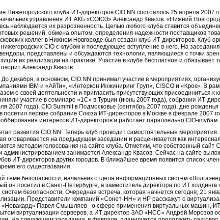
е Нижегородского клуба ИТ-директоров CIO.NN состоялось 25 апреля 2007 го
ся начальник управления ИТ АКБ «СОЮЗ» Александр Квасов. «Нижний Новгород
десь наблюдается их разрозненность. Целью любого клуба ставится объедин
отовых решений, обмена опытом, определения надежности поставщиков товар
ковских коллег в Нижнем Новгороде был создан клуб ИТ-директоров. Клуб ор
 нижегородских CIO с клубом и последующее вступление в него. На заседани
вендоры, представлены и обсуждаются технологии, являющиеся с точки зрен
иции их реализации на практике. Участие в клубе бесплатное и обязывает т
говорит Александр Квасов.
ч. До декабря, в основном, CIO.NN принимал участие в мероприятиях, организ
омпаниями IBM и «АйТи», «Интеркон Инжиниринг Груп», CISCO и «Крок». В рам
азом о своей деятельности и пригласить присутствующих присоединиться к к
риняли участие в семинаре «1С» в Турции (июнь 2007 года), собрании ИТ-дир
я 2007 года), CIO Summit в Подмосковье (сентябрь 2007 года), дне рожденья 
ов посетил первое собрание Союза ИТ-директоров в Москве в феврале 2007 г
лоббирования интересов ИТ-директоров и работает параллельно CIO-клубам.
 этап развития CIO.NN. Теперь клуб проводит самостоятельные мероприятия.
рая оговаривается на предыдущем заседании и расценивается как интересна
аются методом голосования на сайте клуба. Отметим, что собственный сайт CI
й и администрированием занимается Александр Квасов. Сейчас на сайте выло
лубов ИТ-директоров других городов. В ближайшее время появится список член
 время его существования.
ой теме безопасности, начальник отдела информационных систем «Волгаэнер
рый он посетил в Санкт-Петербурге, а заместитель директора по ИТ холдинг
истем безопасности. Очередная встреча, которая начнется сегодня, 21 январ
ализации. Представители компаний «Сонет-НН» и НР расскажут о виртуализа
 «Новакард» Павел Смышляев - о сфере применения виртуальных машин, И
ытом виртуализации серверов, а ИТ директор ЗАО «НСС» Андрей Морозов о
ии. На следующем заседании, в феврале, планируется продолжить разговор 