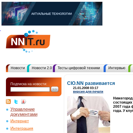
Новости
Новости 2.0
Тесты цифровой техники
Интервью
CIO.NN развивается
Подписка на новости:
21.01.2008 03:17
версия для печати
Нижегородс
состоящих 
2007 года 
Управление
года. У кл
документами
Интернет
Интеграция