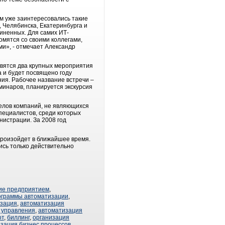
м уже заинтересовались такие
, Челябинска, Екатеринбурга и
чиненных. Для самих ИТ-
омятся со своими коллегами,
и», - отмечает Александр
овятся два крупных мероприятия
а и будет посвящено году
ия. Рабочее название встречи –
минаров, планируется экскурсия
делов компаний, не являющихся
специалистов, среди которых
истрации. За 2008 год
произойдет в ближайшее время.
ись только действительно
ие предприятием
,
ограммы автоматизации
,
изация
,
автоматизация
 управления
,
автоматизация
от
,
биллинг
,
организация
зация бизнес процессов
,