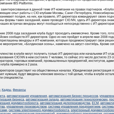
мпании IBS Platformix.
заинтересованные в данной теме ИТ-компании на правах партнеров. «Клубо
, имеющие опыт работы с CIO клубами Москвы, Санкт-Петербурга, Новосибирска
анимают полдня, на них, как правило, ИТ-директора командируют своих под
ны формы таких заседаний, какие проводит CIO.NN, здесь ИТ-директора знак
наших встречах вендоры могут пообщаться непосредственно с ИТ-директорам
ие 2008 года заседания клуба будут проходить ежемесячно. Кроме того, гот
йских сообществ ИТ-директоров. Одно из них пройдет в апреле-мае 2008 год
т приглашены вендоры и ИТ-компании, которые продемонстрируют свои решен
е мероприятие, «Болдинская осень», намечено на август-сентябрь. Кроме се
 членство в клубе могут получить только ИТ-директора или начальники ИТ-от
зования CIO.NN в нем состояло 7 человек, то сейчас это число достигло 23 
ераторов, торговых компаний, промышленных предприятий, институтов, админ
 клуба примерно в 2 раза.
директоров существует на общественных началах. Юридическая регистрация 
ют нужным, будут введены членские взносы с той целью, чтобы в клубе остал
ти специалисты.
О
,
Кадры
,
Финансы
чета
,
автоматизация управления
,
автоматизация бизнес процессов
,
управлен
тизация бизнеса
,
автоматизация склада
,
автоматизация технологических
,
пр
изация документооборота
,
автоматизация делопроизводства
,
ECM
,
автомат
тва
,
управление производством
,
система управления предприятием
,
система
ссами
,
система электронного документооборота
,
электронный документообор
тизации
,
автоматизация предприятий
,
документооборот предприятия
,
оптими