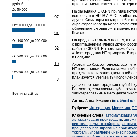
рублей
привлечением в качестве партнера ко
До 50 000
На заседания CIO.NN приглашаются 
вендоры, как HP, IBM, APC, Brother
97
других. Семинары вендоров обычно з
директоров гораздо более эффектив
От 50 000 до 100 000
обмениваются опытом, и именно на 
67
Квасов
По предварительным планам, в течен
От 100 000 до 200 000
с приглашением членов других росси
32
работы CIO.NN. На него также буду
«Нижегородская ИТ-ярмарка». Второ
От 200 000 до 300 000
в Болдино.
10
Александр Квасов подчеркивает, что
ИТ-компаниями. Если на момент обра
От 300 000 до 500 000
представители банков, компаний-оп
планируется увеличить число членов
3
До сих пор нижегородский клуб ИТ-
Возможно, если члены клуба посчита
заинтересованные в его деятельнос
Все типы сайтов
Автор:
Анна Тумакова (
info@nnit.ru
)
Рубрики:
Интеграция
,
Маркетинг
,
П
Ключевые слова:
автоматизация у
автоматизация производств
,
автома
система документооборота
,
автомат
процессов
,
планирование производс
торговли
,
управление бизнес проце
документооборота
,
системы автома