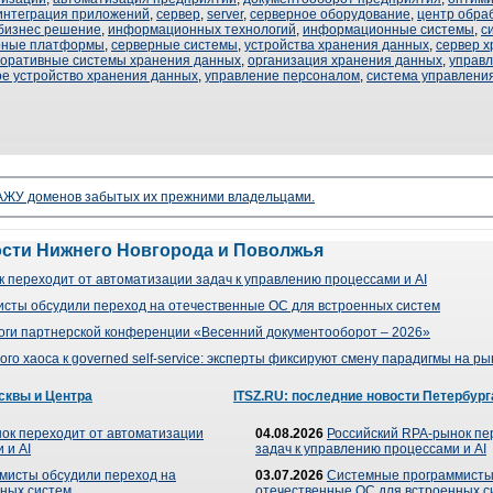
интеграция приложений
,
сервер
,
server
,
серверное оборудование
,
центр обра
бизнес решение
,
информационных технологий
,
информационные системы
,
с
рные платформы
,
серверные системы
,
устройства хранения данных
,
сервер 
поративные системы хранения данных
,
организация хранения данных
,
управл
ое устройство хранения данных
,
управление персоналом
,
система управлени
ЖУ доменов забытых их прежними владельцами.
ости Нижнего Новгорода и Поволжья
 переходит от автоматизации задач к управлению процессами и AI
сты обсудили переход на отечественные ОС для встроенных систем
оги партнерской конференции «Весенний документооборот – 2026»
го хаоса к governed self-service: эксперты фиксируют смену парадигмы на р
сквы и Центра
ITSZ.RU: последние новости Петербург
ок переходит от автоматизации
04.08.2026
Российский RPA-рынок пе
 и AI
задач к управлению процессами и AI
мисты обсудили переход на
03.07.2026
Системные программисты
ных систем
отечественные ОС для встроенных с