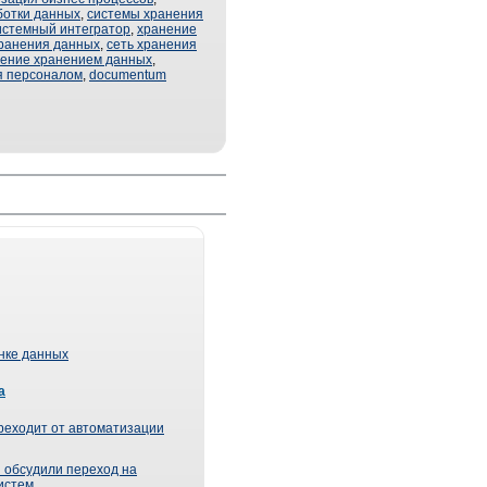
ботки данных
,
системы хранения
истемный интегратор
,
хранение
хранения данных
,
сеть хранения
ение хранением данных
,
я персоналом
,
documentum
ынке данных
а
реходит от автоматизации
 обсудили переход на
истем